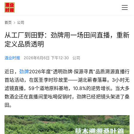
首页
公司
从工厂到田野：劲牌用一场田间直播，重新
定义品质透明
酒业时报
2026年6月6日 下午12:30
公司
近日，
劲牌
2026年度“透明劲牌·探源寻真”品质溯源直播行
首站活动，在医圣李时珍故里——湖北蕲春落幕。
3小时无
滤镜直播，59个道地原料基地，10.8%的逆势增长。当大多
数酒企还在直播间里吆喝促销时，劲牌已经把镜头架进了桑
田。