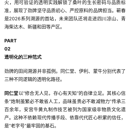
火，用可验证的透明实践解锁了桑叶的生长密码与品质标
准，展现了劲牌坚守品质初心、严控原料的品牌担当。蕲春
是2026系列溯源的首站，未来团队还将走进四川凉山、
青
海柴达木
、新疆和田等产区。
PART
0
2
透明化的三种范式
劲牌的田间溯源并非孤例。同仁堂、伊利、蒙牛分别代表了
三种不同逻辑的透明化路径。
同仁堂
以“修合无人见，存心有天知”的自律立足。其核心信
条“炮制虽繁必不敢省人工，品味虽贵必不敢减物力”传承三
百余年，
安宫牛黄丸制作技艺
被列为国家级非物质文化遗
产。这种不依赖现代传播手段、依靠代代匠心积累的信任，
是“老字号”最牢固的基石。