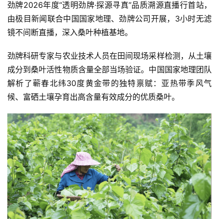
劲牌2026年度“透明劲牌·探源寻真”品质溯源直播行首站，
由极目新闻联合中国国家地理、劲牌公司开展，3小时无滤
镜不间断直播，深入桑叶种植基地。
劲牌科研专家与农业技术人员在田间现场采样检测，从土壤
成分到桑叶活性物质含量全部当场验证。中国国家地理团队
解析了蕲春北纬30度黄金带的独特禀赋：亚热带季风气
候、富硒土壤孕育出高含量有效成分的优质桑叶。