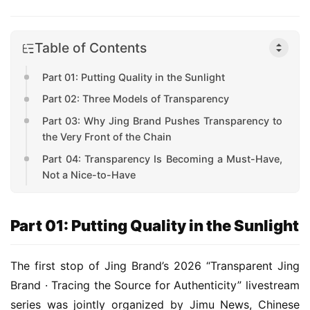
Table of Contents
Part 01: Putting Quality in the Sunlight
Part 02: Three Models of Transparency
Part 03: Why Jing Brand Pushes Transparency to
the Very Front of the Chain
首
Part 04: Transparency Is Becoming a Must-Have,
页
Not a Nice-to-Have
公
司
Part 01: Putting Quality in the Sunlight
深
The first stop of Jing Brand’s 2026 “Transparent Jing 
度
Brand · Tracing the Source for Authenticity” livestream 
series was jointly organized by Jimu News, Chinese 