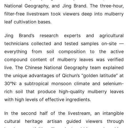
人
National Geography, and Jing Brand. The three-hour, 
物
filter-free livestream took viewers deep into mulberry 
登录
注册
leaf cultivation bases.
酒
观
Jing Brand’s research experts and agricultural 
technicians collected and tested samples on-site — 
活
everything from soil composition to the active 
动
compound content of mulberry leaves was verified 
live. The Chinese National Geography team explained 
动
态
the unique advantages of Qichun’s “golden latitude” at 
30°N: a subtropical monsoon climate and selenium-
视
rich soil that produce high-quality mulberry leaves 
频
with high levels of effective ingredients.
In the second half of the livestream, an intangible 
cultural heritage artisan guided viewers through 