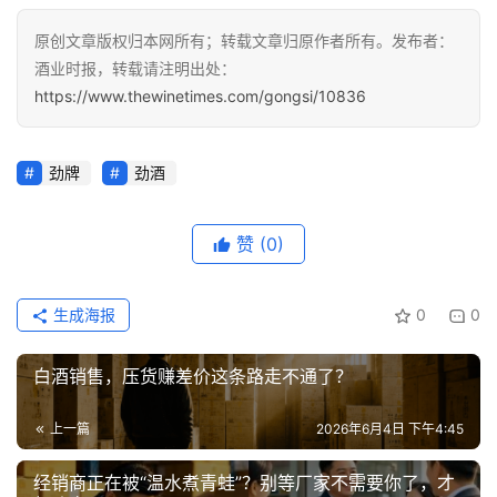
原创文章版权归本网所有；转载文章归原作者所有。发布者：
酒业时报，转载请注明出处：
https://www.thewinetimes.com/gongsi/10836
劲牌
劲酒
赞
(0)
生成海报
0
0
白酒销售，压货赚差价这条路走不通了？
上一篇
2026年6月4日 下午4:45
经销商正在被“温水煮青蛙”？别等厂家不需要你了，才