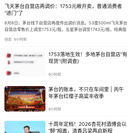
飞天茅台自营店再调价：1753元敞开卖，普通消费者
“进门”了
8月8日，茅台线下自营店再度传出调价消息。53度500ml飞天茅台
自营店零售价上调至1753元/瓶，五星茅台调至1743元/瓶，经典版
马年生肖茅台酒、精品茅台分别调整为1951元/瓶、2410元/瓶。本
动态
8小时前
次调价范围仅限于茅台在全国的42家自营店，i茅台及经销商渠道暂
未调整。 比价格变动更值得关注的，是渠道政策的转向：线下自营
1753落地生效！多地茅台自营店“有
店飞天茅台不再局限于建档团购客户，普…
首
现货”(附调查)
页
9小时前
公
茅台的账本，不只在车间里 | 丙午
司
年茅台红缨子高粱丰收季
深
9小时前
度
十周年定档！2026杏花村酒博会以
“醉”相邀，清香吕梁再启新程
人