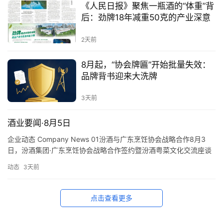
《人民日报》聚焦一瓶酒的“体重”背
后：劲牌18年减重50克的产业深意
2天前
8月起，“协会牌匾”开始批量失效：
品牌背书迎来大洗牌
3天前
酒业要闻·8月5日
企业动态 Company News 01汾酒与广东烹饪协会战略合作8月3
日，汾酒集团·广东烹饪协会战略合作签约暨汾酒粤菜文化交流座谈
会在汾酒举行。座谈会上，双方就汾酒、粤菜合作签署战略框架文
动态
3天前
件，与会人员围绕汾酒和粤菜的深度融合、老字号联动、渠道合作
等内容进行了深入交流。 01Fenjiu and Guangdong Cuisine
Association F…
点击查看更多