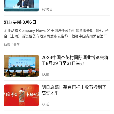
物
9小时前
登录
注册
酒
酒业要闻·8月6日
观
企业动态 Company News 01王剑波任茅台租赁董事长8月5日，茅
台（上海）融资租赁有限公司发布公告称，根据中国贵州茅台酒厂
活
（集团）有限责任公司任免文件，王剑波自2026年8月起任公司董
动
动态
1天前
事长，李莉不再担任董事长。资料显示，王剑波曾任中国建设银行
仁怀市支行行长、遵义市分行副行长，贵州茅台集团财务有限公司
2026中国杏花村国际酒业博览会将
动
副总经理等职。 01Wang Jianbo App…
于8月29日至31日举办
态
1天前
视
频
明日启幕！茅台再把丰收节搬到了
高粱地里
2天前