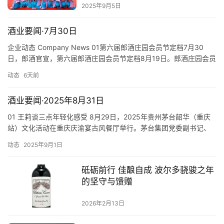
2025年9月5日
酒业要闻·7月30日
企业动态 Company News 01第六届郎酒庄园会员节定档7月30
日，郎酒官宣，第六届郎酒庄园会员节定档8月19日。郎酒庄园会员
节是郎酒为会员打造的专属节日，致力于为用户提供极致服务与体
动态
6天前
验，依托顶级专家学者输出洞见与智慧，为郎酒庄园会员赋能和创
造价值。 01The 6th Langjiu Estate Member Festival
酒业要闻·2025年8月31日
Scheduled…
01 王莉谈三点年轻化感受 8月29日，2025年贵州茅台韶华（重庆
站）文化活动在重庆庆渝宴古风餐厅举行。茅台集团党委副书记、
总经理王莉与茅台传承人和年轻茅友代表们齐聚一堂，一起探讨茅
动态
2025年9月1日
台“年轻化”战略的未来。 在致辞中，王莉以《悦韶华青春底色 赴未
来时代同行》为题，用“活力、创新、包容”三个关键词，与大家分享
砥砺前行 佳酿自成 波尔多骁骏之年
三点关于年轻化的感受。一是“活力”驱动，让“肌体”…
的坚守与馈赠
2026年2月13日