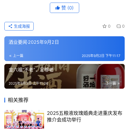
赞
(0)
人
物
生成海报
0
0
登录
注册
酒
酒业要闻·2025年9月2日
观
上一篇
2025年9月2日 下午11:17
活
动
金六福“不老”，足够老
动
2025年9月3日 上午11:06
下一篇
态
相关推荐
视
2025五粮液玫瑰婚典走进重庆发布
频
推介会成功举行