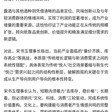
页
露酒与其他酒种则凭借清晰的品类定位、风味创新以及与年
轻消费群体的情绪共鸣，实现了利润的显著增长，成为产业
公
司
增量的重要来源。这恰恰印证了产业动能正在从传统的规模
扩张，转向依靠品类创新、价值提升和精准满足细分需求的
深
新逻辑。
度
对此，宋书玉理事长指出，当前产业面临的“量价齐跌、库
人
存高企”等挑战，本质是“传统增长逻辑与新消费需求之间的
物
系统性错配”，具体表现为传统“悦人”社交场景萎缩与新生代
“悦己”需求兴起之间的结构性断层，破解困局的关键在于完
登录
注册
酒
成从生产导向到用户导向的根本性转变。
观
宋书玉理事长认为，短期内须着力“去库存、稳价格”；长期
活
看，则必须依托“文化、科技、消费”三轮驱动，完成系统性
动
价值重构。文化上，要构建能与消费者产生情感共鸣的完整