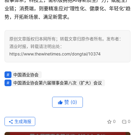
叙事体系；科技上，需积极拥抱AI等新质生产力，赋能全产
动
业链；消费端，则要精准应对“理性化、健康化、年轻化”趋
态
势，开拓新场景、满足新需求。
视
频
原创文章版权归本网所有；转载文章归原作者所有。发布者：
酒业时报，转载请注明出处：
https://www.thewinetimes.com/dongtai/10374
中国酒业协会
中国酒业协会第六届理事会第八次（扩大）会议
赞
(0)
生成海报
0
0