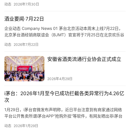
节是郎酒为会员打造的专属节日，致力于为用户提供极致服务与体
动态
2026年7月30日
验，依托顶级专家学者输出洞见与智慧，为郎酒庄园会员赋能和创
造价值。 01The 6th Langjiu Estate Member Festival
酒业要闻·7月22日
Scheduled…
企业动态 Company News 01 茅台北京活动本周末上线7月22日，
北京茅台酒经销商联谊会（BJMT）官宣将于7月25日在北京欢乐谷
启动茅台时光小酒馆「醉玩京城计划」。 01 Moutai Beijing Event
动态
2026年7月22日
to Launch This WeekendOn July 22, the Beijing Moutai
Distributor As…
安徽省酒类流通行业协会正式成立
2026年4月29日
i茅台：2026年1月至今已成功拦截各类异常行为4.26亿
次
1月29日，i茅台官微发布声明称，近日平台注意到有商家通过网络
平台公开售卖所谓i茅台APP“抢购外挂”等软件，有网友晒出非i茅台
官方通知的批量成交记录。以上售卖、使用该类软件的行为，对公
动态
2026年1月29日
平的市场秩序造成了不良社会影响，涉嫌违反《中华人民共和国民