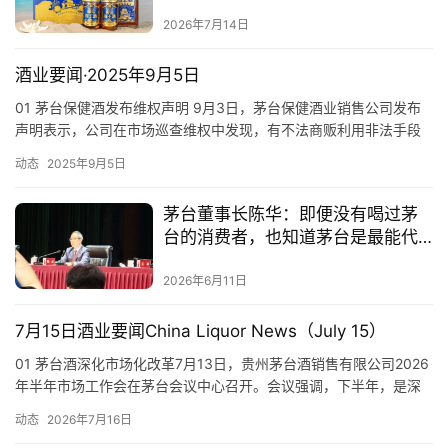
2026年7月14日
酒业要闻·2025年9月5日
01 茅台保健酒发布维权声明 9月3日，茅台保健酒业销售公司发布
声明表示，公司在市场巡查维权中发现，有不法商贩利用非法手段
破坏公司产品包装（开盖、换盖）进行再次销售等不法行为，涉嫌
动态
2025年9月5日
制售假冒产品以及存在较大食品安全风险，严重损害了公司及广大
消费者的合法权益。 声明称：“公司所售产品均为原装产品，若有商
茅台董事长陈华：即便没有喝过茅
家故意破坏产品包装（开盖、换盖）进行再次销售的产品非属公司
台的消费者，也知道茅台是最能代
原…
表中国白酒的品牌
2026年6月11日
7月15日酒业要闻China Liquor News（July 15）
01 茅台酒深化市场化改革7月13日，贵州茅台酒销售有限公司2026
年半年市场工作会在茅台会议中心召开。会议强调，下半年，是深
化市场改革、巩固向好态势的关键时期。要立足发展大势，以精准
动态
2026年7月16日
务实、行之有效的配套举措，全力提升市场化改革质效，推动市场