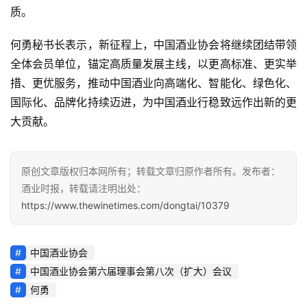
质。
首
何勇秘书长表示，新征程上，中国酒业协会将继续团结带领
页
全体会员单位，锚定高质量发展主线，以更高标准、更实举
措、更优服务，推动中国酒业向高端化、智能化、绿色化、
公
国际化、品牌化持续迈进，为中国酒业行稳致远作出新的更
司
大贡献。
深
度
原创文章版权归本网所有；转载文章归原作者所有。发布者：
酒业时报，转载请注明出处：
人
https://www.thewinetimes.com/dongtai/10379
物
登录
注册
酒
中国酒业协会
观
中国酒业协会第六届理事会第八次（扩大）会议
何勇
活