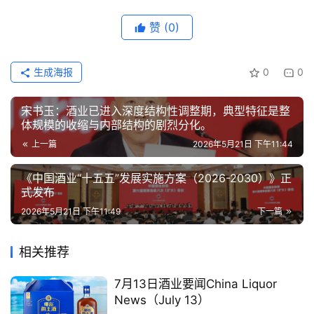
动
赞
(0)
动
态
生成海报
0
0
视
宋书玉：酒业已进入深度结构性调整期，典型特征是整
频
体规模的收缩与内部结构的剧烈分化。
上一篇
2026年5月21日 下午11:44
《中国酒业“十五五”发展实施方案（2026-2030）》正
式发布
2026年5月21日 下午11:49
下一篇
相关推荐
7月13日酒业要闻China Liquor
News（July 13）