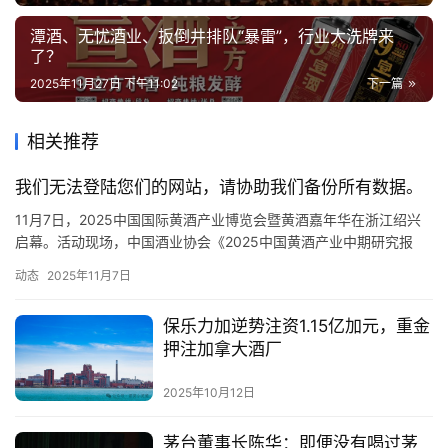
潭酒、无忧酒业、扳倒井排队“暴雷”，行业大洗牌来
了？
2025年11月27日 下午11:02
下一篇
相关推荐
我们无法登陆您们的网站，请协助我们备份所有数据。
11月7日，2025中国国际黄酒产业博览会暨黄酒嘉年华在浙江绍兴
启幕。活动现场，中国酒业协会《2025中国黄酒产业中期研究报
告》正式发布。重点内容如下： 一、政策红利持续释放，夯实产业
动态
2025年11月7日
发展根基，已初显成效 自《“十四五”全国农产品加工业发展规划》
将黄酒纳入“中华老字号传承创新工程”以来，国家层面通过财税优
保乐力加逆势注资1.15亿加元，重金
惠、技术改造专项基金等方式推动黄酒产业从“规模扩张”向…
押注加拿大酒厂
2025年10月12日
茅台董事长陈华：即便没有喝过茅