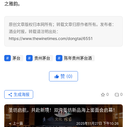
之雅韵。
视
频
原创文章版权归本网所有；转载文章归原作者所有。发布者：
酒业时报，转载请注明出处：
https://www.thewinetimes.com/dongtai/6551
茅台
贵州茅台
陈年贵州茅台酒
赞
(0)
生成海报
0
0
圣坊启航，共赴新境！双沟圣坊新品海上鉴面会启幕！
上一篇
2025年11月27日 下午10:26