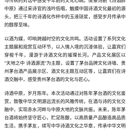
与传统的对话中感受千年前的文化心跳。情景诗剧《诗酒醉
公
中原》通过采诗官的浅吟低唱，触摸中国诗酒文化最初的源
司
头，把三千年的诗酒化作杯中的玉液琼浆，感受岁月传承中
的醇厚至味。
深
度
以酒为媒，叩响跨越时空的文化共鸣。活动设置了系列文化
主题展和观赏互动环节，以入情入境的沉浸体验，让嘉宾们
人
穿梭千年，漫游于诗酒文化的璀璨长河。产品文化展区以
物
“天地之中 诗酒源流”为主题，设置了茅台品牌文化诗墙、贵
州茅台酒产品展示区、酒文化主题互动区等，让嘉宾们在诗
登录
注册
酒
酒交融中，感受贵州茅台酒的文化与匠心。
观
诗酒中原，岁月陈年。本次活动通过对陈年茅台酒的文化鉴
活
赏，致敬中华文明源远流长的风雅传统，在酒与诗的文化交
动
融中，实现赤水河畔与中原大地的文脉共振。未来，陈年茅
台酒将始终坚守匠心，贮足陈酿，以高质量产品酿造高品质
动
生活，携手茅友，续写中华诗酒文化之华章，传承中华文明
态