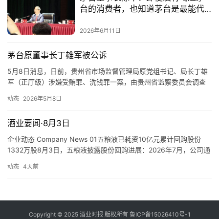
台的消费者，也知道茅台是最能代
表中国白酒的品牌
2026年6月11日
茅台原董事长丁雄军被公诉
5月8日消息，日前，贵州省市场监督管理局原党组书记、局长丁雄
军（正厅级）涉嫌受贿罪、洗钱罪一案，由贵州省监察委员会调查
终结，移送检察机关审查起诉。经贵州省人民检察院指定管辖，由
动态
2026年5月8日
黔东南州人民检察院依法向黔东南州中级人民法院提起公诉。案件
正在进一步办理中。 据黔东南州人民检察院起诉指控：被告人丁雄
酒业要闻·8月3日
军利用职务上的便利，以及职权或地位形成的便利条件，为他人谋
取利益，…
企业动态 Company News 01五粮液已耗资10亿元累计回购股份
1332万股8月3日，五粮液披露股份回购进展：2026年7月，公司通
过回购专用证券账户以集中竞价交易方式累计回购股份10,780,847
动态
4天前
股，占公司总股本比例0.28%，最高成交价为74.84元/股，最低成
交价为73.34元/股，已支付的总金额为人民币801,801,836.95元
（不含交…
Copyright © 2025 酒业时报 版权所有
鲁ICP备
15026410号-1