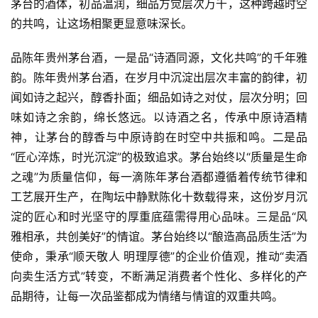
茅台的酒体，初品温润，细品方觉层次万千，这种跨越时空
的共鸣，让这场相聚更显意味深长。
品陈年贵州茅台酒，一是品“诗酒同源，文化共鸣”的千年雅
韵。陈年贵州茅台酒，在岁月中沉淀出层次丰富的韵律，初
闻如诗之起兴，醇香扑面；细品如诗之对仗，层次分明；回
味如诗之余韵，绵长悠远。以诗酒之名，传承中原诗酒精
神，让茅台的醇香与中原诗韵在时空中共振和鸣。二是品
“匠心淬炼，时光沉淀”的极致追求。茅台始终以“质量是生命
之魂”为质量信仰，每一滴陈年茅台酒都遵循着传统节律和
工艺展开生产，在陶坛中静默陈化十数载得来，这份岁月沉
淀的匠心和时光坚守的厚重底蕴需得用心品味。三是品“风
雅相承，共创美好”的情谊。茅台始终以“酿造高品质生活”为
使命，秉承“顺天敬人 明理厚德”的企业价值观，推动“卖酒
向卖生活方式”转变，不断满足消费者个性化、多样化的产
品期待，让每一次品鉴都成为情绪与情谊的双重共鸣。