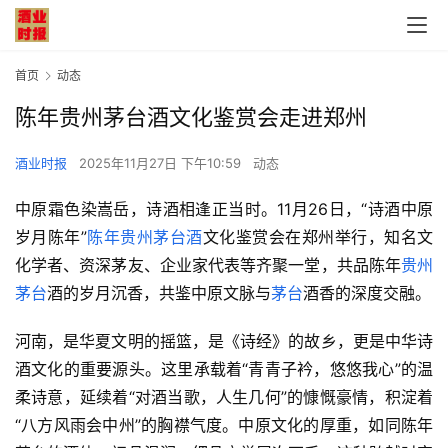
首页
动态
陈年贵州茅台酒文化鉴赏会走进郑州
酒业时报
2025年11月27日 下午10:59
动态
中原霜色染嵩岳，诗酒相逢正当时。11月26日，“诗酒中原 
岁月陈年”
陈年贵州茅台酒
文化鉴赏会在郑州举行，知名文
化学者、资深茅友、企业家代表等齐聚一堂，共品陈年
贵州
茅台
酒的岁月沉香，共鉴中原文脉与
茅台
酒香的深度交融。
河南，是华夏文明的摇篮，是《诗经》的故乡，更是中华诗
酒文化的重要源头。这里承载着“青青子衿，悠悠我心”的温
柔诗意，延续着“对酒当歌，人生几何”的慷慨豪情，积淀着
“八方风雨会中州”的胸襟气度。中原文化的厚重，如同陈年