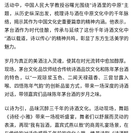
活动中，中国人民大学教授谷曙光围绕“诗酒里的中原”主
题，从历史纵深出发，梳理诗与酒在中原文化中的千年脉
络，揭示其作为中国文化史重要篇章的精神内涵。他表示，
茅台酒作为时代佳酿，传承与延续了这份千年诗酒文化中
“酒以载道，诗以传心”的精神共鸣，彰显了东方生活美学的
魅力。
岁月为真正的美酒注入灵魂，使其在时光流转中愈加醇厚。
现场，茅台文化品饮师结合传统诗酒品饮文化和陈年茅台酒
的特色，以“一观琼浆玉色、二闻天禄蕴香、三尝甘露入
喉、四悟陈年气韵”的创新品鉴方式，带来一场深度的诗酒
对话，带领嘉宾们品味陈年茅台酒的岁月之味。
以诗为引，品味沉醉三千年的诗酒文化。活动现场，舞蹈
首
《诗经·小雅》带来一场视听盛宴，舞者们以舒展而灵动的
页
表演，再现“我有旨酒，嘉宾式燕以敖”的商周礼宴场景，在