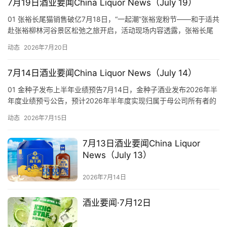
7月19日酒业要闻China Liquor News（July 19）
01 张裕长尾猫销售破亿7月18日，“一起潮”张裕宠粉节——和于适共
赴张裕柳林河谷景区松弛之旅开启，活动现场内容透露，张裕长尾
首
猫上市10个月销售破亿。 01 Changyu Long-Tail Cat Sales
页
动态
2026年7月20日
Exceed RMB 100 MillionOn July 18, the “Go Trendy” Changyu
Fan…
7月14日酒业要闻China Liquor News（July 14）
公
司
01 金种子发布上半年业绩预告7月14日，金种子酒业发布2026年半
年度业绩预亏公告，预计2026年半年度实现归属于母公司所有者的
净利润为-720万元到-6000万元，归属于母公司所有者的扣除非经
深
动态
2026年7月15日
常性损益后的净利润为-7600万元到-6400万元。 01 Jinzhongzi
度
Releases H1 Earnings ForecastOn July 14, …
7月13日酒业要闻China Liquor
人
News（July 13）
物
2026年7月14日
登录
注册
酒
酒业要闻·7月12日
观