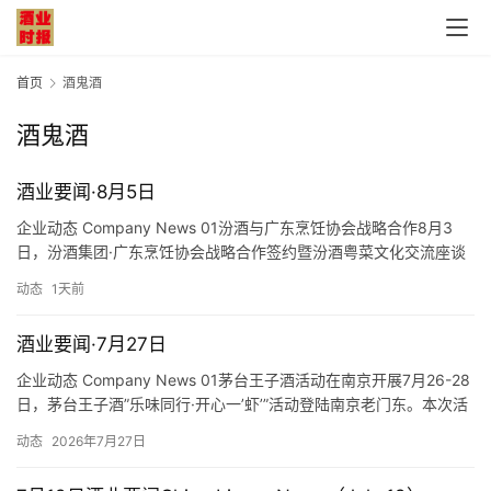
首页
酒鬼酒
酒鬼酒
酒业要闻·8月5日
企业动态 Company News 01汾酒与广东烹饪协会战略合作8月3
日，汾酒集团·广东烹饪协会战略合作签约暨汾酒粤菜文化交流座谈
会在汾酒举行。座谈会上，双方就汾酒、粤菜合作签署战略框架文
动态
1天前
件，与会人员围绕汾酒和粤菜的深度融合、老字号联动、渠道合作
等内容进行了深入交流。 01Fenjiu and Guangdong Cuisine
酒业要闻·7月27日
Association F…
企业动态 Company News 01茅台王子酒活动在南京开展7月26-28
日，茅台王子酒”乐味同行·开心一’虾’”活动登陆南京老门东。本次活
动主打一城一味，以美酒、美食、音乐为主线，活动现场可品尝小
动态
2026年7月27日
龙虾，并设置了乐队弹唱、潮流DJ、金陵主题快闪、特色互动、花
式打卡等环节。 01Moutai Prince Liquor …