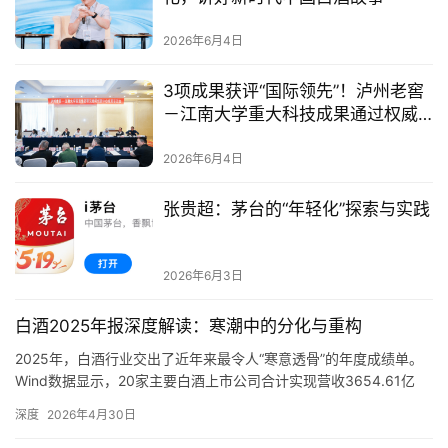
活
2026年6月4日
动
3项成果获评“国际领先”！泸州老窖
动
－江南大学重大科技成果通过权威
态
鉴定
2026年6月4日
视
张贵超：茅台的“年轻化”探索与实践
频
2026年6月3日
白酒2025年报深度解读：寒潮中的分化与重构
2025年，白酒行业交出了近年来最令人“寒意透骨”的年度成绩单。
Wind数据显示，20家主要白酒上市公司合计实现营收3654.61亿
元，同比减少835.48亿元；合计归母净利润约1271.71亿元，同比
深度
2026年4月30日
缩水410.01亿元。行业整体告别高速增长，进入“量利双压”的深度
调整期。 从营收端来看，20家酒企中仅有山西汾酒实现同比正增长