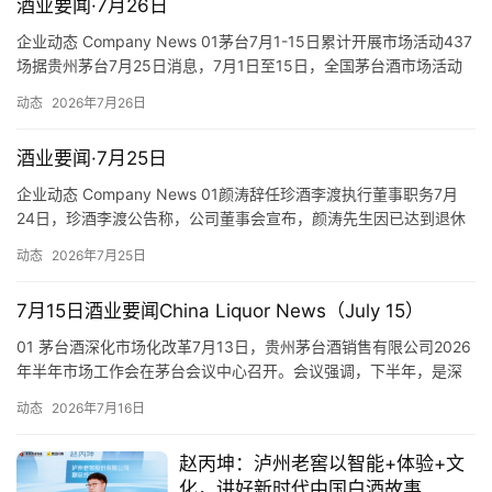
酒业要闻·7月26日
企业动态 Company News 01茅台7月1-15日累计开展市场活动437
场据贵州茅台7月25日消息，7月1日至15日，全国茅台酒市场活动
首
累计开展437场，茅台与消费者的每一次相遇，都在将”以消费者为
动态
2026年7月26日
中心”变得具体而真实。 01Moutai Conducts 437 Market Events
页
from July 1-15Acc…
酒业要闻·7月25日
公
企业动态 Company News 01颜涛辞任珍酒李渡执行董事职务7月
司
24日，珍酒李渡公告称，公司董事会宣布，颜涛先生因已达到退休
年龄，决定辞任执行董事及董事会副主席职务，自2026年7月24日
动态
2026年7月25日
深
起生效。 01Yan Tao Resigns as Executive Director of ZJLDOn
度
July 24, ZJLD announced tha…
7月15日酒业要闻China Liquor News（July 15）
01 茅台酒深化市场化改革7月13日，贵州茅台酒销售有限公司2026
人
年半年市场工作会在茅台会议中心召开。会议强调，下半年，是深
物
化市场改革、巩固向好态势的关键时期。要立足发展大势，以精准
动态
2026年7月16日
务实、行之有效的配套举措，全力提升市场化改革质效，推动市场
登录
注册
酒
化改革从“立柱架梁”向“系统集成”转变。会议指出，要全力推动市场
赵丙坤：泸州老窖以智能+体验+文
观
化改革再深入。坚持产品、价格、渠道、运营四大板块一体推…
化，讲好新时代中国白酒故事