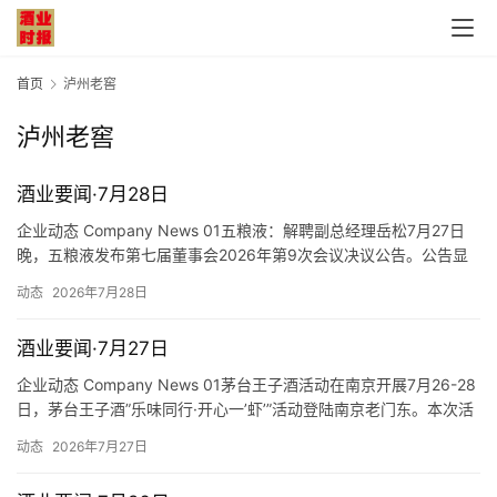
首页
泸州老窖
泸州老窖
酒业要闻·7月28日
企业动态 Company News 01五粮液：解聘副总经理岳松7月27日
晚，五粮液发布第七届董事会2026年第9次会议决议公告。公告显
示，根据宜宾市政府相关文件精神，经董事会提名委员会审核，同
动态
2026年7月28日
意解聘岳松副总经理职务（原定任期至公司第七届董事会任期届满
之日止），解聘事项自本次董事会审议通过之日起生效。解聘后岳
酒业要闻·7月27日
松将不再担任公司及控股子公司任何职务。 01Wul…
企业动态 Company News 01茅台王子酒活动在南京开展7月26-28
日，茅台王子酒”乐味同行·开心一’虾’”活动登陆南京老门东。本次活
动主打一城一味，以美酒、美食、音乐为主线，活动现场可品尝小
动态
2026年7月27日
龙虾，并设置了乐队弹唱、潮流DJ、金陵主题快闪、特色互动、花
式打卡等环节。 01Moutai Prince Liquor …