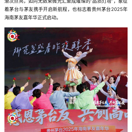
渐次点亮，如同无数束微光汇聚成璀璨的“品质灯塔”，象征
着茅台与茅友携手开启新航程，也标志着贵州茅台2025年
海南茅友嘉年华正式启动。