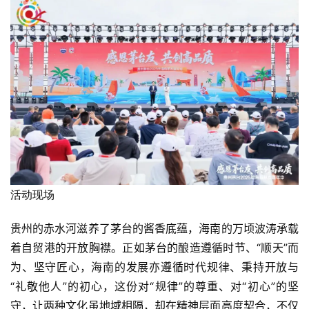
活动现场
贵州的赤水河滋养了茅台的酱香底蕴，海南的万顷波涛承载
着自贸港的开放胸襟。正如茅台的酿造遵循时节、“顺天”而
为、坚守匠心，海南的发展亦遵循时代规律、秉持开放与
“礼敬他人”的初心，这份对“规律”的尊重、对“初心”的坚
守，让两种文化虽地域相隔，却在精神层面高度契合，不仅