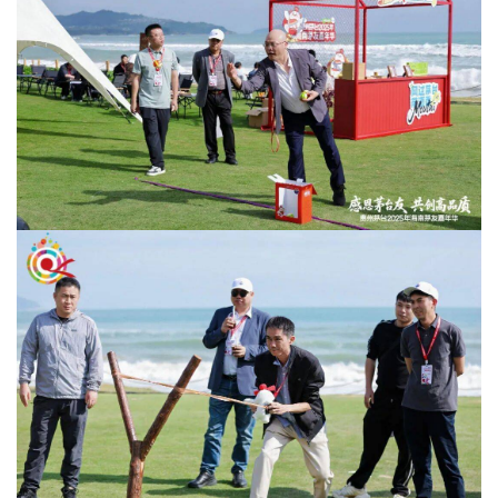
登录
注册
酒
观
活
动
动
态
视
频