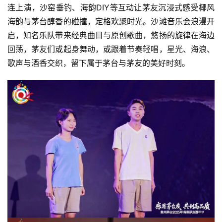
连上演，沙窑垂钓、海韵DIY等互动让茅友沉浸式感受椰风
海韵与茅台醇香的碰撞，定格欢聚时光。沙滩音乐会浪漫开
启，知名乐队带来经典曲目与原创歌曲，悠扬的旋律在海边
回荡，茅友们或起身舞动，或跟着节奏轻唱，星光、海浪、
歌声与酒香交织，留下属于茅台与茅友的美好时刻。