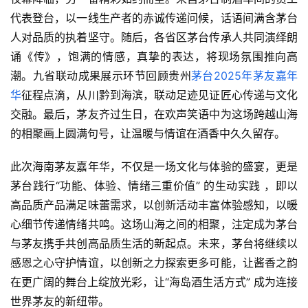
代表登台，以一线生产者的赤诚传递问候，话语间满含茅台
人对品质的执着坚守。随后，各省区茅台传承人共同演绎朗
诵《传》，饱满的情感，真挚的表达，将现场氛围推向高
潮。九省联动成果展示环节回顾贵州
茅台2025年茅友嘉年
华
征程点滴，从川黔到海滨，联动足迹见证匠心传递与文化
交融。最后，茅友齐过生日，在欢声笑语中为这场跨越山海
的相聚画上圆满句号，让温暖与情谊在酒香中久久留存。
此次海南茅友嘉年华，不仅是一场文化与体验的盛宴，更是
茅台践行“功能、体验、情绪三重价值” 的生动实践 ，即以
高品质产品满足味蕾需求，以创新活动丰富体验感知，以暖
心细节传递情绪共鸣。这场山海之间的相聚，注定成为茅台
与茅友携手共创高品质生活的新起点。未来，茅台将继续以
感恩之心守护情谊，以创新之力探索更多可能，让酱香之韵
在更广阔的舞台上绽放光彩，让“海岛酒生活方式” 成为连接
世界茅友的新纽带。