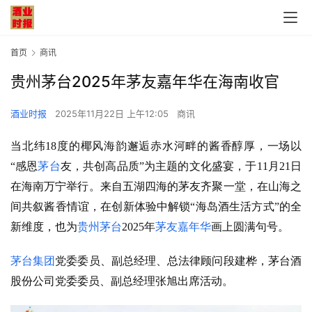
首页
商讯
贵州茅台2025年茅友嘉年华在海南收官
酒业时报
2025年11月22日 上午12:05
商讯
当北纬
18
度
的椰风海韵邂逅赤水河畔的酱香醇厚，一场以
“感恩
茅台
友，共创高品质”为主题的文化盛宴，于11月21日
在海南万宁
举行
。来自五湖四海的茅友齐聚一堂，在山海之
间共叙酱香情谊，在创新体验中解锁
“海岛酒生活方式”的全
新维度
，
也为
贵州茅台
2025年
茅友嘉年华
画上圆满句号。
茅台集团
党委委员、副总经理、总法律顾问段建桦，茅台酒
股份公司党委委员、副总经理张旭出席活动。