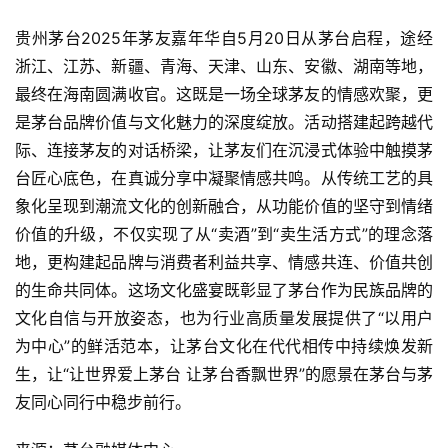
贵州茅台2025年茅友嘉年华自5月20日从茅台启程，途经
浙江、江苏、新疆、青海、天津、山东、安徽、湖南等地，
最终在海南圆满收官。这既是一场全球茅友的情感欢聚，更
是茅台品牌价值与文化魅力的深度绽放。活动搭建起跨越代
际、连接茅友的对话桥梁，让茅友们在沉浸式体验中触摸茅
台匠心底色，在真诚分享中凝聚情感共鸣。从传统工艺的具
象化呈现到潮流文化的创新融合，从功能价值的坚守到情绪
价值的升级，不仅实现了从“卖酒”到“卖生活方式”的理念落
地，更构建起品牌与消费者利益共享、情感共连、价值共创
的生命共同体。这场文化盛宴既彰显了茅台作为民族品牌的
文化自信与开放姿态，也为行业高质量发展提供了“以用户
为中心”的鲜活范本，让茅台文化在代代相传中持续焕发新
生，让“让世界爱上茅台 让茅台香飘世界”的愿景在茅台与茅
友同心同行中稳步前行。