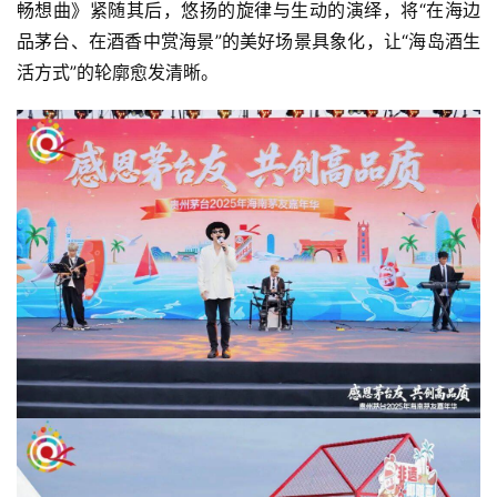
畅想曲》紧随其后，悠扬的旋律与生动的演绎，将“在海边
品茅台、在酒香中赏海景”的美好场景具象化，让“海岛酒生
活方式”的轮廓愈发清晰。
首
页
公
司
深
度
人
物