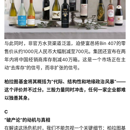
首
页
与此同时，非官方水货渠道泛滥，迫使富邑将Bin 407的零
售价从约1000元人民币大幅削减至700元。集团还宣布在两
公
年内将中国经销商库存削减40万箱。这是一个市场正在主
司
动“去库存”的信号，而非扩张的信号。
深
柏拉图基金将其概括为“代际、结构性和地缘政治风暴”——
度
这个评价并不过分。三股力量同时冲击，任何一家企业都难
以独善其身。
人
物
C
“破产论”的动机与真相
登录
注册
酒
在解读这场危机时，我们不能忽视一个关键细节：柏拉图基