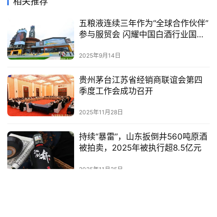
相关推荐
五粮液连续三年作为“全球合作伙伴”
参与服贸会 闪耀中国白酒行业国际
化新征程
2025年9月14日
贵州茅台江苏省经销商联谊会第四
季度工作会成功召开
2025年11月28日
持续“暴雷”，山东扳倒井560吨原酒
被拍卖，2025年被执行超8.5亿元
2025年11月25日
五粮液入选2025年“中国500最具价
值品牌” 连续八年获评最佳表现品牌