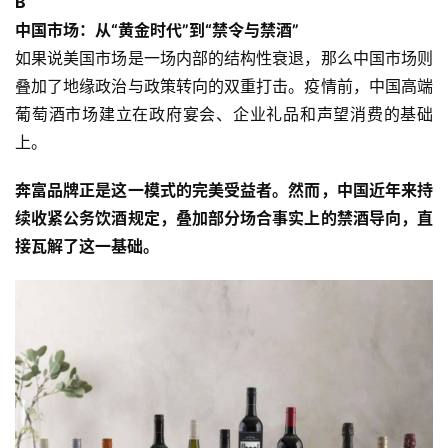
B
中国市场：从“黄金时代”到“禁令与禁酒”
如果说美国市场是一场内部的结构性衰退，那么中国市场则
叠加了地缘政治与政策转向的双重打击。疫情前，中国高端
葡萄酒市场建立在政府宴会、企业礼品和声望消费的基础
上。
奔富品牌正是这一模式的完美受益者。然而，中国近年来持
续收紧公务饮酒规定，叠加部分场合事实上的禁酒导向，直
接瓦解了这一基础。