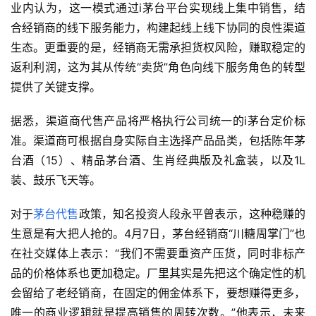
业内认为，这一模式通过i茅台平台实现线上集中销售，结
合经销商的线下服务能力，构建起线上线下协同的良性渠道
生态。更重要的是，经销商无需承担货权风险，赚取稳定的
返利利润，这为其从传统“卖货”角色向线下服务角色的转型
提供了关键支撑。
据悉，渠道商代售产品将严格执行公司统一的i茅台定价标
首
准。渠道商可根据自身实际自主选择产品品类，包括陈年茅
页
台酒（15）、精品茅台酒、生肖经典版及礼盒装，以及1L
装、鼓乐飞天等。
公
司
对于
茅台代售
政策，知名投资人
段永平
曾表示，这种稳赚的
生意是有大把人抢的。
4月7日，茅台经销商“
川糖周掌门
”也
深
在社交媒体上表示：“我们不需要重资产压货，同时非标产
度
品的价格体系也更加稳定。厂里其实是先把这个确定性的机
会留给了老经销商，在固定的佣金体系下，要想赚得更多，
人
唯一的商业逻辑就是提高销售的周转次数。”他表示，未来