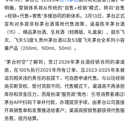
明确，营销体系将从传统的“自售+经销”模式，转向“自售
+经销+代售+寄售”多维协同的新体系。3月13日，茅台正式
宣布对多款
非标茅台酒
落地代售政策，涵盖陈年茅台酒
（15）、精品茅台酒、生肖酒（经典版、礼盒装）、
鼓乐飞
天
、飞天53度1L贵州茅台酒以及53度飞天茅台全系列小容
量产品（200ml、100ml、50ml）。
“茅台时空”了解到，签订2026年茅台酒经销合同的渠道
商，在100%执行2025年所有订单、且2023-2025年未被
追究相关违约责任的前提下，可自愿申请代售。与以往经销
商买断货权、垫付货款不同，代售模式下，渠道商不再承担
库存和资金压力，而是扮演“服务商”角色：引导消费者通过
i
茅台APP
扫码下单并付款，办理提货手续，由茅台公司直接
开具销售单和发票推送给客户；渠道商按销售额获得代售服
务费，按月结算。