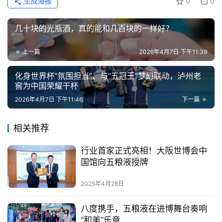
生成海报
0
0
几十块的光瓶酒，真的能和几百块的一样好？
上一篇
2026年4月7日 下午11:39
化身世界杯“氛围担当”、与“五冠王”梦幻联动，泸州老
窖为中国荣耀干杯
2026年4月7日 下午11:46
下一篇
相关推荐
行业首家正式亮相！大阪世博会中
国馆向五粮液授牌
2025年4月28日
八度携手，五粮液在进博舞台奏响
“和美”乐章