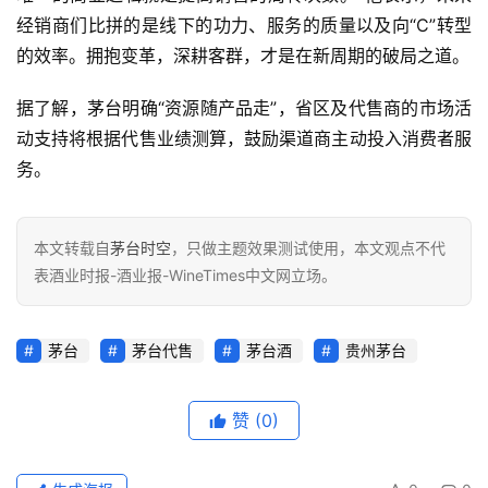
物
经销商们比拼的是线下的功力、服务的质量以及向“C”转型
的效率。拥抱变革，深耕客群，才是在新周期的破局之道。
登录
注册
酒
观
据了解，茅台明确“资源随产品走”，省区及代售商的市场活
动支持将根据代售业绩测算，鼓励渠道商主动投入消费者服
活
务。
动
动
本文转载自
茅台时空
，只做主题效果测试使用，本文观点不代
态
表酒业时报-酒业报-WineTimes中文网立场。
视
茅台
茅台代售
茅台酒
贵州茅台
频
赞
(0)