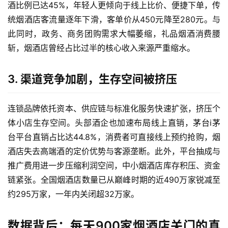
酒比例已达45%，年轻人更倾向于线上比价、便捷下单，传
统烟酒店客流量逐年下滑，客单价从450元降至280元。与
此同时，政务、商务团购需求大幅萎缩，礼品烟酒消费腰
斩，烟酒店曾经占比过半的核心收入来源严重缩水。
3. 渠道竞争加剧，生存空间被挤压
连锁品牌依托资本、供应链与标准化服务快速扩张，挤压个
体小店生存空间。头部酒企也加速布局线上直销，
茅台i茅
台
平台直销占比达44.8%，消费者可直接线上预约抢购，烟
酒店失去高端酒的定价优势与客源垄断。此外，平台抽成与
推广费用进一步压缩利润空间，中小烟酒店库存积压、资金
链紧张。全国烟酒店数量已从巅峰时期的近490万家锐减至
约295万家，一年内关闭超32万家。
数据背后：每天900家烟酒店关门的真