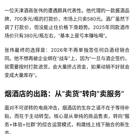
度
一位天津酒商张伟的遭遇颇具代表性。他代理的一款酱酒品
牌，700多元/瓶的打款价，市场上只卖580元。酒厂虽然下
人
调了打款价，但没能止住价格下滑趋势。2025年同款酒市
物
场价只有380元/瓶左右，“基本上是亏本赚吆喝”。
登录
注册
酒
张伟最终的选择是：2026年不再单独签任何白酒经销合
观
同。他不想再被企业绑在“战车”上，因为“一旦与酒企签约，
就需要按时打款进货，会大量挤占资金，如果动销不好就会
活
变成大量库存”。
动
烟酒店的出路：从“卖货”转向“卖服务”
动
态
面对不可逆转的电商冲击，烟酒店的生存之道不在于等待补
贴，而在于主动转型。核心是从单纯的商品售卖，转向“服
视
频
务+体验+社群”的综合运营模式，构建线上线下融合的新生
态。