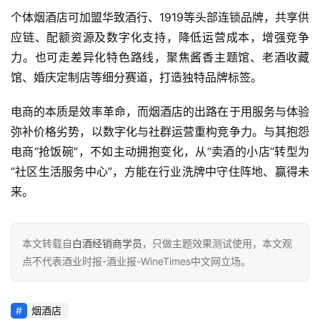
个体烟酒店可加盟
华致酒行
、1919等头部连锁品牌，共享供
应链、配额资源及数字化支持，降低运营成本，增强竞争
力。也可走差异化特色路线，聚焦酱香主题馆、老酒收藏
馆、婚庆定制店等细分赛道，打造独特品牌标签。
电商的本质是效率革命，而烟酒店的出路在于用服务与体验
弥补价格劣势，以数字化与社群运营重构竞争力。与其抱怨
电商“抢饭碗”，不如主动拥抱变化，从“卖酒的小店”转型为
“社区生活服务中心”，方能在行业洗牌中守住阵地、赢得未
来。
本文转载自
白酒经销商学员
，只做主题效果测试使用，本文观
点不代表酒业时报-酒业报-WineTimes中文网立场。
烟酒店