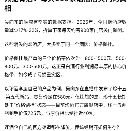
相
吴向东的呐喊有坚实的数据支撑。2025年，全国烟酒店数
量减少17%-22%，折算下来每天约有900家门店关门倒闭。
这些消失的烟酒店，大多死于同一个病因：价格倒挂。
价格倒挂最严重的三个价格带依次为：800-1500元、500-
800元、300-500元。这正是白酒行业利润最丰厚的核心价
格带，如今成了亏损重灾区。
首
以
珍酒李渡
自己的产品为例。吴向东在直播中发布了珍十五
页
·第五代新品，零售价定在580元。但尴尬的是，珍十五长期
处于“价格倒挂”状态——目前珍酒官方旗舰店中，珍十五两
公
瓶到手价仅725元，与原价相比倒挂近40%。
司
连酒企自己的官方渠道都在降价，传统经销商如何生存？
深