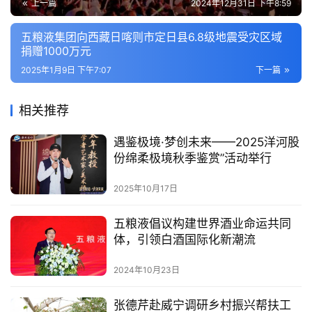
上一篇
2024年12月31日 下午8:59
五粮液集团向西藏日喀则市定日县6.8级地震受灾区域
捐赠1000万元
2025年1月9日 下午7:07
下一篇
相关推荐
遇鉴极境·梦创未来——2025洋河股
份绵柔极境秋季鉴赏”活动举行
2025年10月17日
五粮液倡议构建世界酒业命运共同
体，引领白酒国际化新潮流
2024年10月23日
张德芹赴威宁调研乡村振兴帮扶工