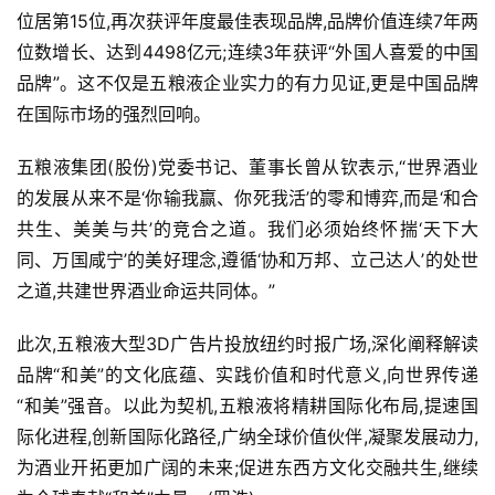
位居第15位,再次获评年度最佳表现品牌,品牌价值连续7年两
位数增长、达到4498亿元;连续3年获评“外国人喜爱的中国
品牌”。这不仅是五粮液企业实力的有力见证,更是中国品牌
在国际市场的强烈回响。
五粮液集团(股份)党委书记、董事长曾从钦表示,“世界酒业
的发展从来不是‘你输我赢、你死我活’的零和博弈,而是‘和合
共生、美美与共’的竞合之道。我们必须始终怀揣‘天下大
同、万国咸宁’的美好理念,遵循‘协和万邦、立己达人’的处世
之道,共建世界酒业命运共同体。”
此次,五粮液大型3D广告片投放纽约时报广场,深化阐释解读
品牌“和美”的文化底蕴、实践价值和时代意义,向世界传递
“和美”强音。以此为契机,五粮液将精耕国际化布局,提速国
际化进程,创新国际化路径,广纳全球价值伙伴,凝聚发展动力,
为酒业开拓更加广阔的未来;促进东西方文化交融共生,继续