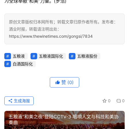
为全球奉献“和美”力量。(罗浩)
原创文章版权归本网所有；转载文章归原作者所有。发布者：
酒业时报，转载请注明出处：
https://www.thewinetimes.com/gongsi/7834
五粮液
五粮液国际化
五粮液股份
白酒国际化
赞
(0)
生成海报
0
0
五粮液“和美之夜”登陆CCTV-3 唱响人文与科技和美协
奏曲