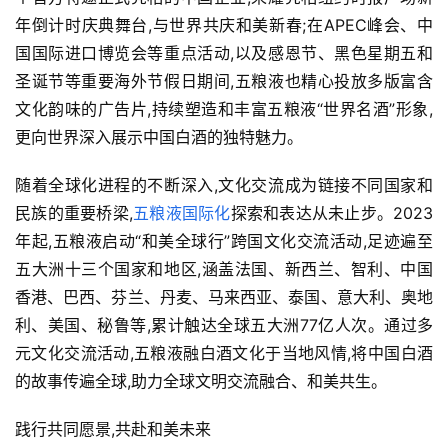
年倒计时庆典舞台,与世界共庆和美新春;在APEC峰会、中
国国际进口博览会等重点活动,以及感恩节、黑色星期五和
圣诞节等重要海外节假日期间,五粮液也精心投放多版富含
文化韵味的广告片,持续塑造和丰富五粮液“世界名酒”形象,
更向世界深入展示中国白酒的独特魅力。
随着全球化进程的不断深入,文化交流成为链接不同国家和
民族的重要桥梁,
五粮液国际化
探索和表达从未止步。2023
年起,五粮液启动“和美全球行”跨国文化交流活动,足迹遍至
五大洲十三个国家和地区,涵盖法国、新西兰、智利、中国
香港、巴西、芬兰、丹麦、马来西亚、泰国、意大利、奥地
利、美国、秘鲁等,累计触达全球五大洲77亿人次。通过多
首
元文化交流活动,五粮液融白酒文化于当地风情,将中国白酒
页
的故事传遍全球,助力全球文明交流融合、和美共生。
践行共同愿景,共赴和美未来
公