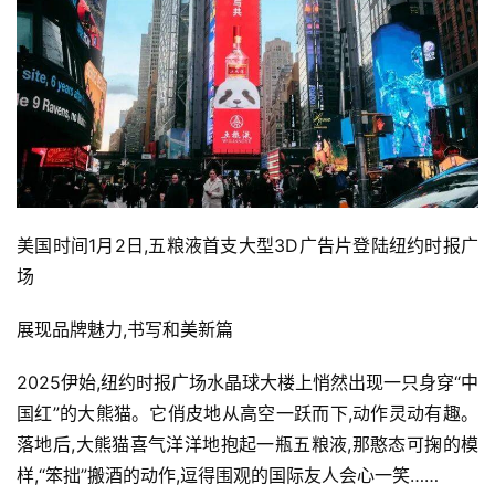
美国时间1月2日,五粮液首支大型3D广告片登陆纽约时报广
场
展现品牌魅力,书写和美新篇
2025伊始,纽约时报广场水晶球大楼上悄然出现一只身穿“中
国红”的大熊猫。它俏皮地从高空一跃而下,动作灵动有趣。
落地后,大熊猫喜气洋洋地抱起一瓶五粮液,那憨态可掬的模
样,“笨拙”搬酒的动作,逗得围观的国际友人会心一笑……