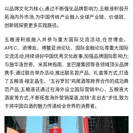
司
以品牌文化为核心,通过不断强化品牌影响力,五粮液积极开
拓海内外市场,为中国传统产业融入全球产业链、价值链、
深
度
创新链探索更多实践路径。
五粮液积极融入并参与重大国际交流活动,在世博会、
人
APEC、进博会、博鳌亚洲论坛、国际金融论坛等重大国际
物
交流活动,持续讲好中国优秀文化故事,加强品牌国际影响力;
登录
注册
与施华洛世奇、米其林指南、金巴厘集团等各领域顶尖品牌
酒
观
携手,通过联合举办活动,推出联名款产品、礼盒等方式,打造
了五粮液·缘定晶生、“五谷罗尼”鸡尾酒等跨界合作的成功典
活
范产品;五粮液还通过在海外设立国际营销中心、五粮液大
动
酒家等方式,不断拓宽海外营销渠道,加快“走出去”步伐,致力
于将中国白酒的魅力传递给全世界的消费者。
动
态