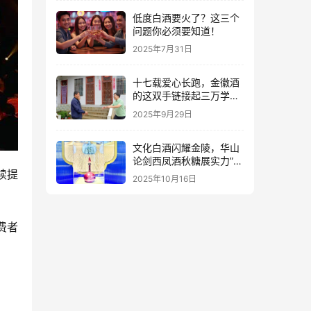
低度白酒要火了？这三个
问题你必须要知道！
2025年7月31日
十七载爱心长跑，金徽酒
的这双手链接起三万学子
的人生路
2025年9月29日
文化白酒闪耀金陵，华山
论剑西凤酒秋糖展实力”出
续提
圈”
2025年10月16日
费者