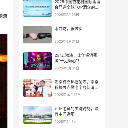
2025中国杏花村国际酒博
会严选全球TOP酒企的底
气何在？
2025年9月25日
粮液
水井坊，很诚实
2025年8月31日
29°五粮液，让年轻消费
者“一见倾心”！
2025年8月31日
海南椰岛热度破圈，南京
秋糖展点燃老字号新消费
热潮
2025年10月17日
泸州老窖的关键时刻，没
有中间选项
2025年9月1日