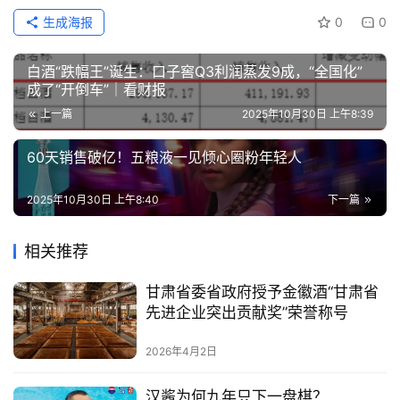
生成海报
0
0
白酒“跌幅王”诞生：口子窖Q3利润蒸发9成，“全国化”
成了“开倒车”｜看财报
上一篇
2025年10月30日 上午8:39
60天销售破亿！五粮液一见倾心圈粉年轻人
2025年10月30日 上午8:40
下一篇
相关推荐
甘肃省委省政府授予金徽酒“甘肃省
先进企业突出贡献奖”荣誉称号
2026年4月2日
汉酱为何九年只下一盘棋？