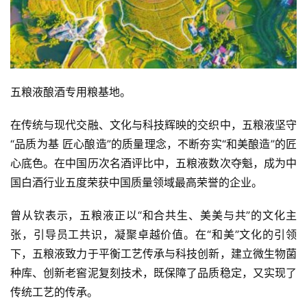
页
公
司
五粮液酿酒专用粮基地。
深
度
在传统与现代交融、文化与科技辉映的交织中，五粮液坚守
“品质为基 匠心酿造”的质量理念，不断夯实“和美酿造”的匠
人
心底色。在中国历次名酒评比中，五粮液数次夺魁，成为中
物
国白酒行业五度荣获中国质量领域最高荣誉的企业。
登录
注册
酒
曾从钦表示，五粮液正以“和合共生、美美与共”的文化主
观
张，引导员工共识，凝聚卓越价值。在“和美”文化的引领
下，五粮液致力于平衡工艺传承与科技创新，建立微生物菌
活
种库、创新老窖泥复刻技术，既保障了品质稳定，又实现了
动
传统工艺的传承。