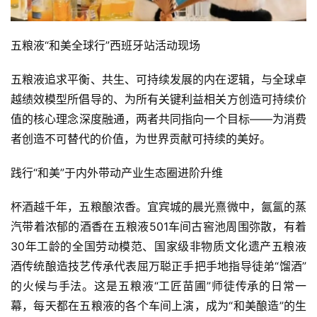
五粮液“和美全球行”西班牙站活动现场
五粮液追求平衡、共生、可持续发展的内在逻辑，与全球卓
越绩效模型所倡导的、为所有关键利益相关方创造可持续价
值的核心理念深度融通，两者共同指向一个目标——为消费
者创造不可替代的价值，为世界贡献可持续的美好。
践行“和美”于内外带动产业生态圈进阶升维
杯酒越千年，五粮酿浓香。宜宾城的晨光熹微中，氤氲的蒸
汽带着浓郁的酒香在五粮液501车间古窖池周围弥散，有着
30年工龄的全国劳动模范、国家级非物质文化遗产五粮液
酒传统酿造技艺传承代表屈万聪正手把手地指导徒弟“馏酒”
的火候与手法。这是五粮液“工匠苗圃”师徒传承的日常一
幕，每天都在五粮液的各个车间上演，成为“和美酿造”的生