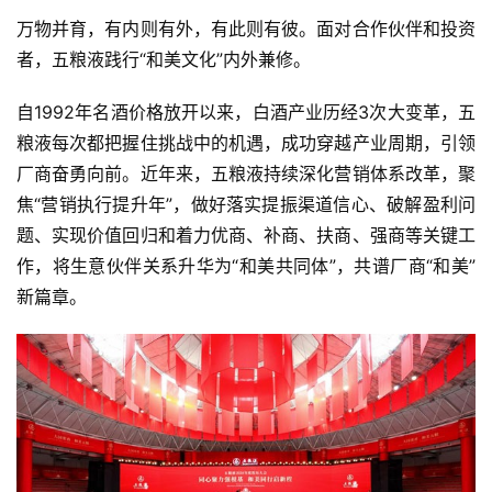
动
万物并育，有内则有外，有此则有彼。面对合作伙伴和投资
态
者，五粮液践行“和美文化”内外兼修。
视
自1992年名酒价格放开以来，白酒产业历经3次大变革，五
频
粮液每次都把握住挑战中的机遇，成功穿越产业周期，引领
厂商奋勇向前。近年来，五粮液持续深化营销体系改革，聚
焦“营销执行提升年”，做好落实提振渠道信心、破解盈利问
题、实现价值回归和着力优商、补商、扶商、强商等关键工
作，将生意伙伴关系升华为“和美共同体”，共谱厂商“和美”
新篇章。