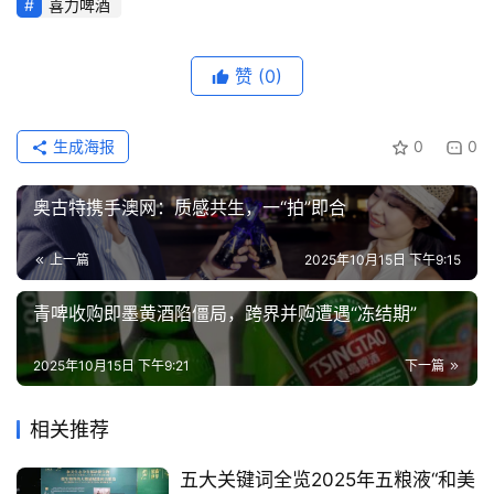
喜力啤酒
动
动
赞
(0)
态
生成海报
0
0
视
频
奥古特携手澳网：质感共生，一“拍”即合
上一篇
2025年10月15日 下午9:15
青啤收购即墨黄酒陷僵局，跨界并购遭遇“冻结期”
2025年10月15日 下午9:21
下一篇
相关推荐
五大关键词全览2025年五粮液“和美