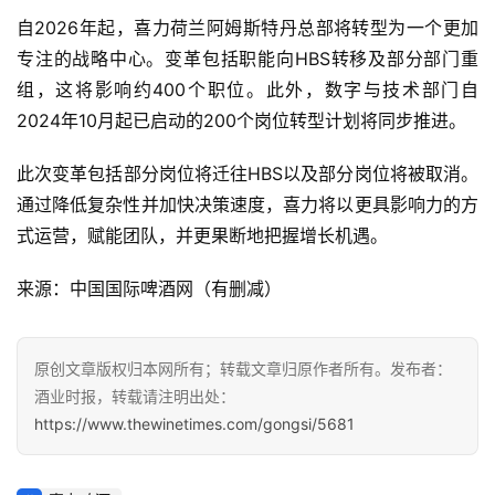
自2026年起，喜力荷兰阿姆斯特丹总部将转型为一个更加
首
专注的战略中心。变革包括职能向HBS转移及部分部门重
页
组，这将影响约400个职位。此外，数字与技术部门自
2024年10月起已启动的200个岗位转型计划将同步推进。
公
司
此次变革包括部分岗位将迁往HBS以及部分岗位将被取消。
通过降低复杂性并加快决策速度，喜力将以更具影响力的方
深
式运营，赋能团队，并更果断地把握增长机遇。
度
来源：中国国际啤酒网（有删减）
人
物
原创文章版权归本网所有；转载文章归原作者所有。发布者：
登录
注册
酒
酒业时报，转载请注明出处：
观
https://www.thewinetimes.com/gongsi/5681
活