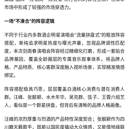
市场中形成了较强的市场穿透力。
一场“不凑合”的阵容逻辑
不同于行业内多数酒企明星演唱会“流量拼盘式”的粗放阵容
搭配，单纯追求明星热度与曝光声量，忽视品牌调性匹配
度，本次剑南春演唱会阵容经过精细化打磨，形成一套贴合
品牌基因、覆盖全龄圈层的专属音乐叙事体系，将品牌人
格、产品特质、核心客群深度融入视听场景，实现精准情感
绑定。
阵容搭配极具巧思，层层覆盖白酒核心消费与潜在消费人
群。汪峰、张靓颖、水木年华、吴克群、弦子、王蓉六组艺
人，看似是一个群星拼盘，但背后有清晰的品牌人格画像。
汪峰的浓烈厚重与烈酒的产品特性深度契合；张靓颖作为四
川籍天籁歌手，既能以国民度撬动大众情感，又能借地缘联