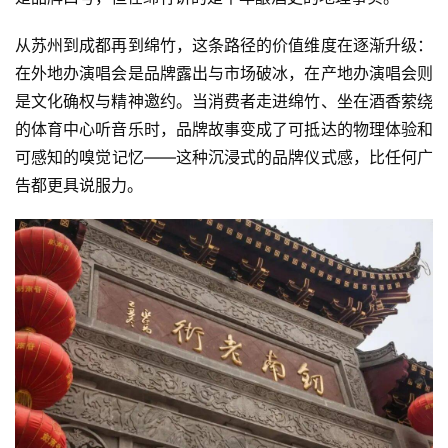
物
从苏州到成都再到绵竹，这条路径的价值维度在逐渐升级：
登录
注册
酒
在外地办演唱会是品牌露出与市场破冰，在产地办演唱会则
观
是文化确权与精神邀约。当消费者走进绵竹、坐在酒香萦绕
的体育中心听音乐时，品牌故事变成了可抵达的物理体验和
活
可感知的嗅觉记忆——这种沉浸式的品牌仪式感，比任何广
动
告都更具说服力。
动
态
视
频