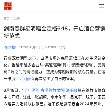
首页
公司
剑南春群星演唱会定档6·18，开启酒企营销
新范式
酒业时报
2026年6月2日 上午12:09
公司
行业深度调整之下，白酒市场的底层逻辑正在发生深刻变
化。当越来越多企业从“渠道驱动”转向“消费者驱动”，品牌
与C端之间的沟通能力，正成为穿越周期的核心变量。在这
一维度上，
剑南春
再次给出了自己的答案。
6月18日，
“千年酒韵·春满绵竹”群星演唱会
将在绵竹市体育
中心开唱，汪峰、张靓颖、水木年华、吴克群、弦子、王蓉
六组实力唱将联袂献艺。这不仅是剑南春自2024年苏州、