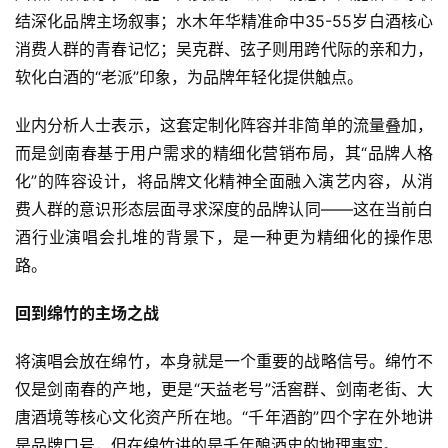
结深化品牌主场叙事；水木年华精准命中35-55岁白酒核心
消费人群的青春记忆；吴克群、弦子则用跨代际的亲和力，
软化白酒的“老派”印象，为品牌年轻化提供触点。
业内分析人士表示，这套定制化阵容并非简单的流量叠加，
而是剑南春基于用户需求的精细化营销布局，其“品牌人格
化”的阵容设计，将品牌文化精神全面融入演艺内容，从消
首
费人群的意识形态层面寻求深度的品牌认同——这在当前白
页
酒行业演唱会扎堆的背景下，是一种更为精细化的操作思
路。
公
司
回到绵竹的
主场之战
深
将演唱会放在绵竹，本身就是一个重要的战略信号。绵竹不
度
仅是剑南春的产地，更是“天益老号”活窖群、剑南老街、大
唐酒境等核心文化资产所在地。“千年酒韵”四个字在外地讲
人
是品牌口号，但在绵竹讲的是千年酿酒史的地理事实。