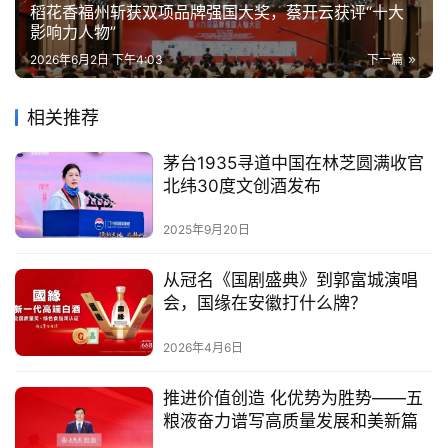
稻花香福州斩获双项品牌强国大奖，蔡开云获评“十大
影响力人物”
2026年6月2日 下午4:03
下一篇
相关推荐
茅台1935寻道中国在林芝圆满收官
北纬30度文创酒发布
2025年9月20日
从冠名《国剧盛典》到郭富城演唱
会，国缘在安徽打什么牌？
2026年4月6日
推进价值创造 化优势为胜势——五
粮液奋力谱写高质量发展和美新篇