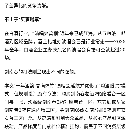
了差异化的竞争势能。
不止于“买酒赠票”
在白酒行业，“演唱会营销”近年来已成红海。从五粮液、郎
酒到区域品牌，酒企扎堆办演唱会已是行业常态——2025
年全年，白酒企业主办或冠名的演唱会有据可查就超过20
场。
剑南春的打法则呈现出不同的逻辑。
本次“千年酒韵·春满绵竹”演唱会延续并优化了“购酒赠票”模
式，但规则设计颇有章法：购买剑南春老酒2箱赠看台一区
门票一张，珍藏级剑南春3箱对应看台一区，东方红或皇家
剑南春3箱直通内场二区，金剑南K6或剑南珍品5箱则可获
看台二区门票。从高端系列到大众单品，从核心产品到区域
联动，产品梯度与门票档位精准挂钩，覆盖了不同消费层级