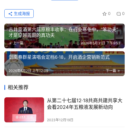
生成海报
0
0
古井贡酒第六届原粮丰收季：在行业寒冬中，“笨功夫”
才是穿越周期的真功夫
上一篇
2026年5月31日 下午9:53
剑南春群星演唱会定档6·18，开启酒企营销新范式
2026年6月2日 上午12:09
下一篇
相关推荐
从第二十七届12·18共商共建共享大
会看2024年五粮液发展新动向
2023年12月19日