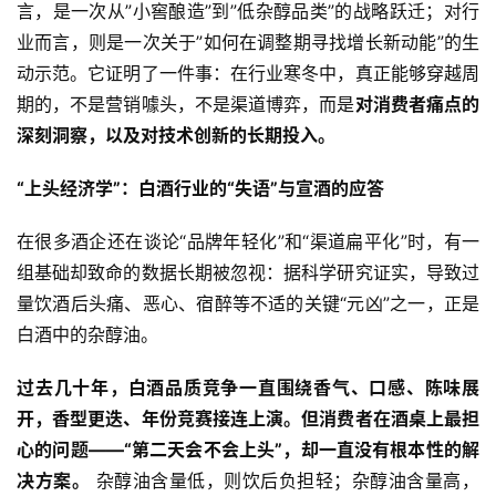
言，是一次从”小窖酿造”到”低杂醇品类”的战略跃迁；对行
业而言，则是一次关于”如何在调整期寻找增长新动能”的生
动示范。它证明了一件事：在行业寒冬中，真正能够穿越周
期的，不是营销噱头，不是渠道博弈，而是
对消费者痛点的
深刻洞察，以及对技术创新的长期投入。
“上头经济学”：白酒行业的“失语”与宣酒的应答
在很多酒企还在谈论“品牌年轻化”和“渠道扁平化”时，有一
组基础却致命的数据长期被忽视：据科学研究证实，导致过
量饮酒后头痛、恶心、宿醉等不适的关键“元凶”之一，正是
白酒中的杂醇油。
过去几十年，白酒品质竞争一直围绕香气、口感、陈味展
开，香型更迭、年份竞赛接连上演。但消费者在酒桌上最担
心的问题——“第二天会不会上头”，却一直没有根本性的解
决方案。
 杂醇油含量低，则饮后负担轻；杂醇油含量高，