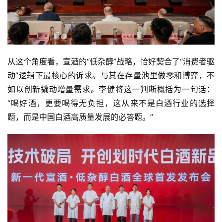
首
页
公
从这个角度看，宣酒的“低杂醇”战略，恰好契合了“消费者驱
司
动”逻辑下最核心的诉求。与其在存量池里做零和博弈，不
如以创新撬动增量需求。李健将这一判断概括为一句话：
深
“喝好酒，更要喝得无负担，这从来不是白酒行业的选择
度
题，而是中国白酒高质量发展的必答题。”
人
物
登录
注册
酒
观
活