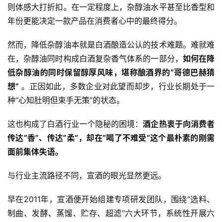
则体感大打折扣。在一定程度上，杂醇油水平甚至比香型和
年份更能决定一款产品在消费者心中的最终得分。
然而，降低杂醇油本就是白酒酿造公认的技术难题。难就难
在，杂醇油同时构成白酒复杂香气体系的一部分，
如何在降
低杂醇油的同时保留醇厚风味，堪称酿酒界的“哥德巴赫猜
想”
 。正因如此，多数企业对此望而却步，行业长期处于一
种“心知肚明但束手无策”的状态。
这也构成了白酒行业一个隐秘的困境：
酒企热衷于向消费者
传达“香”、传达“柔”，却在“喝了不难受”这个最朴素的刚需
面前集体失语。
与行业主流路径不同，宣酒的眼光显然更远。
早在2011年，宣酒便开始组建专项研发团队，围绕“选料、
制曲、发酵、蒸馏、贮存、超滤”六大环节，系统性开展六