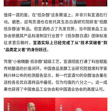
动
值得一提的是，在“低杂醇”这条赛道上，并非只有宣酒在行
动
动。据悉，迎驾贡酒也在依托其生态白酒研究院研发“低醛
态
低杂醇油”新品。但宣酒抢占了先发优势，当中国食品工业
协会依据其产品标准制定行业首个《低杂醇白酒》团体标准
视
频
征求意见稿时，
宣酒实际上已经完成了从“技术突破者”到
“品类定义者”的身份跃迁
。
凭借“小窖精酿·低杂醇”超级工艺，宣酒彻底打通了科技赋能
传统酿造的价值闭环。中国食品发酵工业研究院首席科学家
韩兴林公布的检测报告显示，新一代宣酒10的杂醇油含量在
送检各名优白酒样品中最低，仅为均值的六分之一。这一成
果也获得了中国食品工业协会和中国酒业协会的高度认可。