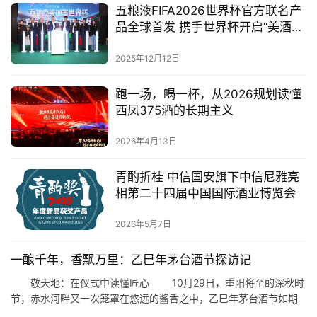
五粮液FIFA2026世界杯官方联名产
品全球首发 携手世界杯开启“美酒
+体育”跨界叙事新篇
2025年12月12日
跑一场，喝一杯，从2026规划读懂
西凤375酒的长期主义
2026年4月13日
青酌折桂 中信国安旗下中信尼雅亮
相第二十四届中国国际酒业博览会
2026年5月7日
一酿千年，香飘万里：乙巳年茅台酒节探访记
敬天地：在仪式中读懂匠心 10月29日，重阳将至的深秋时
节，赤水河畔又一次笼罩在悠远的酱香之中，乙巳年茅台酒节如期
举行。这场延续廿二载的仪式，不仅是一次酒的盛典，更是一场关