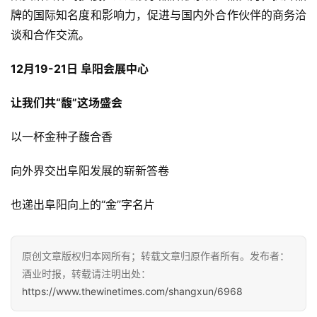
牌的国际知名度和影响力，促进与国内外合作伙伴的商务洽
活
谈和合作交流。
动
12月19-21日 阜阳会展中心
动
态
让我们共“馥”这场盛会
以一杯金种子馥合香
视
频
向外界交出阜阳发展的崭新答卷
也递出阜阳向上的“金”字名片
原创文章版权归本网所有；转载文章归原作者所有。发布者：
酒业时报，转载请注明出处：
https://www.thewinetimes.com/shangxun/6968