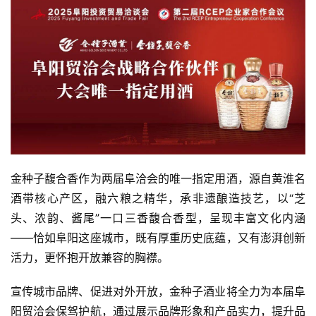
首
页
公
司
深
金种子馥合香作为两届阜洽会的唯一指定用酒，源自黄淮名
度
酒带核心产区，融六粮之精华，承非遗酿造技艺，以“芝
头、浓韵、酱尾”一口三香馥合香型，呈现丰富文化内涵
人
——恰如阜阳这座城市，既有厚重历史底蕴，又有澎湃创新
物
活力，更怀抱开放兼容的胸襟。
登录
注册
酒
宣传城市品牌、促进对外开放，金种子酒业将全力为本届阜
观
阳贸洽会保驾护航，通过展示品牌形象和产品实力，提升品