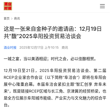
首页
商讯
这是一张来自金种子的邀请函：12月19日
共“馥”2025阜阳投资贸易洽谈会
酒业时报
2025年12月17日 上午10:15
商讯
一城之宴，当以美酒相迎；时代之会，必以佳酿相贺。
12月19日至21日，2025阜阳投资贸易洽谈会、第二届
RCEP
企业家合作会议（以下简称“阜洽会”）即将在
阜阳会
展中心
隆重启幕。本届阜洽会紧扣主题“智汇创享 奔阜未
来”，既是链接RCEP区域与长三角、京津冀的经贸桥梁，也
是全方位展示阜阳城市能级、产业实力与文化魅力的综合平
台。