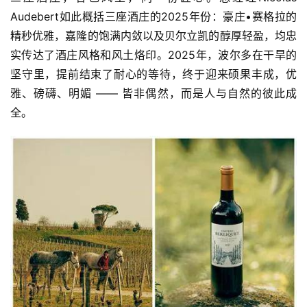
动
Audebert如此概括三座酒庄的2025年份：豪庄•赛格拉的
态
精秒优雅，嘉隆的饱满内敛以及贝尔立凯的醇厚轻盈，均忠
实传达了酒庄风格和风土烙印。2025年，波尔多在干旱的
视
坚守里，提前结束了耐心的等待，终于迎来硕果丰成，优
频
雅、磅礴、明媚 —— 皆非偶然，而是人与自然的彼此成
全。