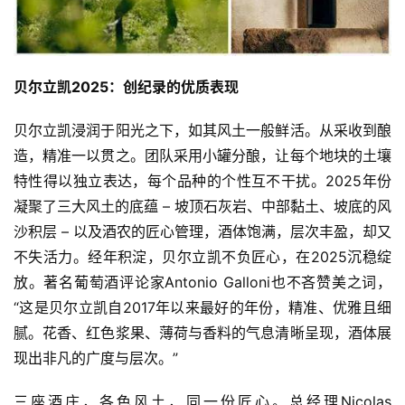
页
公
贝尔立凯2025：创纪录的优质表现
司
贝尔立凯浸润于阳光之下，如其风土一般鲜活。从采收到酿
深
造，精准一以贯之。团队采用小罐分酿，让每个地块的土壤
度
特性得以独立表达，每个品种的个性互不干扰。2025年份
凝聚了三大风土的底蕴 – 坡顶石灰岩、中部黏土、坡底的风
人
沙积层 – 以及酒农的匠心管理，酒体饱满，层次丰盈，却又
物
不失活力。经年积淀，贝尔立凯不负匠心，在2025沉稳绽
登录
注册
放。著名葡萄酒评论家Antonio Galloni也不吝赞美之词，
酒
观
“这是贝尔立凯自2017年以来最好的年份，精准、优雅且细
腻。花香、红色浆果、薄荷与香料的气息清晰呈现，酒体展
活
现出非凡的广度与层次。”
动
三座酒庄，各色风土，同一份匠心。总经理Nicolas