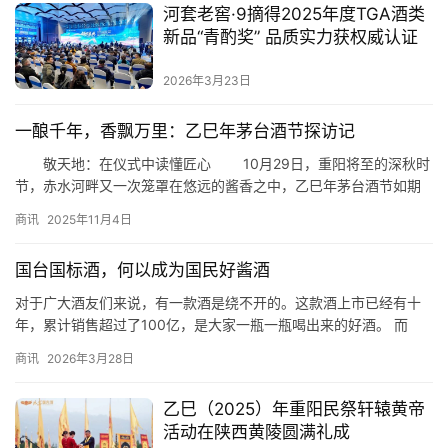
河套老窖·9摘得2025年度TGA酒类
新品“青酌奖” 品质实力获权威认证
2026年3月23日
一酿千年，香飘万里：乙巳年茅台酒节探访记
敬天地：在仪式中读懂匠心 10月29日，重阳将至的深秋时
节，赤水河畔又一次笼罩在悠远的酱香之中，乙巳年茅台酒节如期
举行。这场延续廿二载的仪式，不仅是一次酒的盛典，更是一场关
商讯
2025年11月4日
于传承、匠心与时间的对话，是茅台精神最直观的表达——敬天、
敬地、敬人。 新浪财经M+Lady龚凡身着汉服，缓步走入仪式
国台国标酒，何以成为国民好酱酒
现场，带领观众探访酒节盛况：“千年前，西汉才女卓文君与司马…
对于广大酒友们来说，有一款酒是绕不开的。这款酒上市已经有十
年，累计销售超过了100亿，是大家一瓶一瓶喝出来的好酒。 而
且，不少懂酒的朋友还会以它作为标尺，来对比品鉴其他酱酒。
商讯
2026年3月28日
这，就是国台国标酒。 一、年份要真，喝着才放心 在中国年份酒的
发展历程中，国台国标酒的出现，是一个里程碑。首先，这款产品
乙巳（2025）年重阳民祭轩辕黄帝
在瓶身显著的位置上，清楚标注了酿造的年份，让消费者看得清
活动在陕西黄陵圆满礼成
楚；其次…