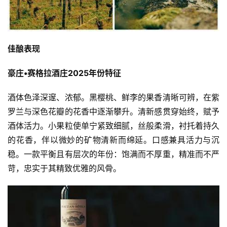
佳酿表现
豪庄•赛格拉酒庄2025年份特征
酒体色泽深邃、浓郁。黑樱桃、鲜李的果香清晰可辨，在紫
罗兰与深色花瓣的花香中逐渐攀升。清新感贯穿始终，赋予
酒体活力。小果粒使单宁紧致细腻，丝般柔滑，衬托着持久
的花香，伴以微妙的矿物清新而绵延。口感兼具活力与沉
稳。一款平衡且有层次的年份：饱满而不厚重，精准而不严
苛，忠实于其精致优雅的风骨。