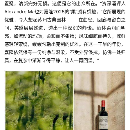
置疑，清新完好无损。这便是它的出众所在。”资深酒评人
Alexandre Ma也对嘉隆2025的“柔”颇有感触，“它所展现的
优雅，令人想起苏州古典园林 —— 在曲径、回廊与留白之
间，美感层层递进，透出一种深沉的静谧。酒体柔润而明
亮，如流动的玛瑙，柔和而不张扬；风味细腻而持久，咸鲜
感轻轻萦绕，缓缓勾勒出克制的优雅。在这一干旱的年份，
嘉隆依然保有一份纯净与温柔，不受外界侵扰。仿佛一处归
属，在复杂中渐渐寻得平静，让人一再回望。”
首