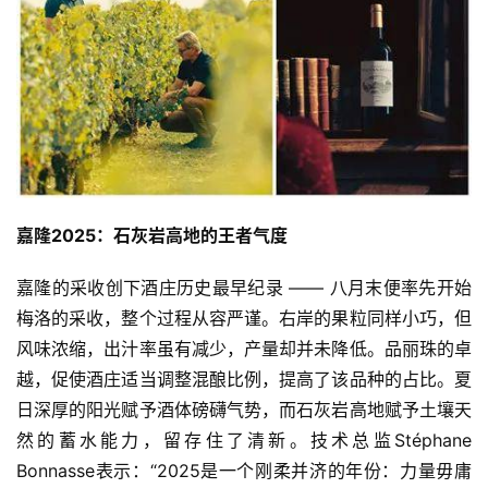
嘉隆2025：石灰岩高地的王者气度
嘉隆的采收创下酒庄历史最早纪录 —— 八月末便率先开始
梅洛的采收，整个过程从容严谨。右岸的果粒同样小巧，但
风味浓缩，出汁率虽有减少，产量却并未降低。品丽珠的卓
越，促使酒庄适当调整混酿比例，提高了该品种的占比。夏
日深厚的阳光赋予酒体磅礴气势，而石灰岩高地赋予土壤天
然的蓄水能力，留存住了清新。技术总监Stéphane
Bonnasse表示：“2025是一个刚柔并济的年份：力量毋庸