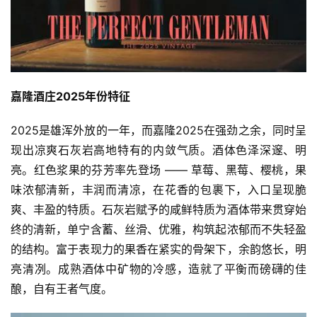
嘉隆酒庄2025年份特征
2025是雄浑外放的一年，而嘉隆2025在强劲之余，同时呈
现出凉爽石灰岩高地特有的内敛气质。酒体色泽深邃、明
亮。红色浆果的芬芳率先登场 —— 草莓、黑莓、樱桃，果
味浓郁清新，丰润而清凉，在花香的包裹下，入口呈现脆
爽、丰盈的特质。石灰岩赋予的咸鲜特质为酒体带来贯穿始
终的清新，单宁含蓄、丝滑、优雅，构筑起浓郁而不失轻盈
的结构。富于表现力的果香在紧实的骨架下，余韵悠长，明
亮清冽。成熟酒体中矿物的冷感，造就了平衡而磅礴的佳
酿，自有王者气度。