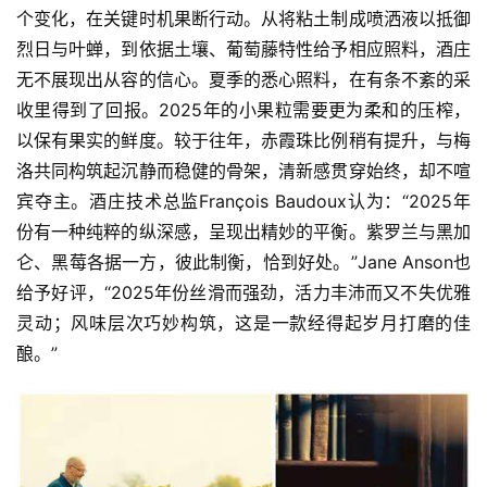
个变化，在关键时机果断行动。从将粘土制成喷洒液以抵御
烈日与叶蝉，到依据土壤、葡萄藤特性给予相应照料，酒庄
无不展现出从容的信心。夏季的悉心照料，在有条不紊的采
收里得到了回报。2025年的小果粒需要更为柔和的压榨，
以保有果实的鲜度。较于往年，赤霞珠比例稍有提升，与梅
洛共同构筑起沉静而稳健的骨架，清新感贯穿始终，却不喧
宾夺主。酒庄技术总监François Baudoux认为：“2025年
份有一种纯粹的纵深感，呈现出精妙的平衡。紫罗兰与黑加
仑、黑莓各据一方，彼此制衡，恰到好处。”Jane Anson也
给予好评，“2025年份丝滑而强劲，活力丰沛而又不失优雅
灵动；风味层次巧妙构筑，这是一款经得起岁月打磨的佳
酿。”