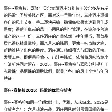
豪庄•赛格拉、嘉隆与贝尔立凯酒庄分别位于波尔多左右岸
的玛歌与圣埃美隆产区，面对这一早熟年份，三座酒庄遵循
各自的风土节奏，手工逐块采摘，确保每批果实达到最佳成
熟度；得益于卓越的风土与团队的科学管理，在波尔多普遍
减产的这一年份，三座酒庄的产量依然与往年相当，葡萄品
质也得以精准掌控；而八月末的降雨，更像一抹点睛之笔，
帮助维持了出色的酸度。酒庄通过精细筛选与细致的压榨、
发酵工序，即便果粒偏小、出汁率降低，依然将风味浓缩度
与清新感同时留存。2025，豪庄•赛格拉与嘉隆分别提升了
赤霞珠与品丽珠的混酿比例，彰显了各自的风土个性与年份
特征。
豪庄•赛格拉2025：玛歌的优雅守望者
豪庄•赛格拉如同一位翩然绅士，优雅，从未缺席。2025是
守望者之年：六月热浪来袭，酒庄团队时刻留意田间的每一