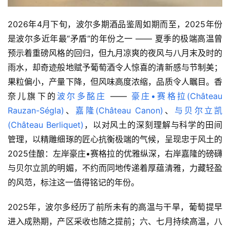
2026年4月下旬，波尔多期酒品鉴周如期而至，2025年份
是波尔多近年最“矛盾”的年份之一 —— 夏季的极端高温曾
预示着重磅风格的回归，但九月凉爽的夜风与八月末及时的
雨水，却奇迹般地赋予葡萄酒令人惊喜的清新感与节制美；
果粒偏小，产量下降，但风味高度浓缩，品质令人瞩目。香
奈儿旗下的
波尔多酩庄
——
豪庄•赛格拉(Château
Rauzan-Ségla)
、
嘉隆(Château Canon)
、
与贝尔立凯
(Château Berliquet)
，以对风土的深刻理解与科学的田间
管理，以精雕细琢的匠心抗衡极端的气候，呈现忠于风土的
2025佳酿：左岸豪庄•赛格拉的优雅纵深，右岸嘉隆的磅礴
与贝尔立凯的明媚，不约而同地传递着厚蕴清雅，力藏轻盈
的风范，标注这一值得铭记的年份。
2025年，波尔多经历了前所未有的高温与干旱，葡萄提早
进入成熟期，产区采收也随之提前；六、七月持续高温，八