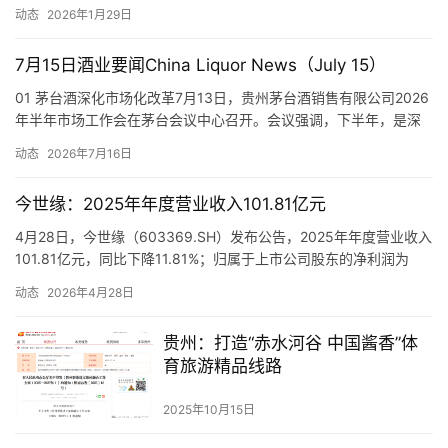
官方通知的批量成交记录。以上售卖、使用该类软件的行为，对公
动态
2026年1月29日
平的市场秩序造成了不良社会影响，涉嫌违反《中华人民共和国民
法典》《中华人民共和国网络安全法》《中华人民共和国消费者权
7月15日酒业要闻China Liquor News（July 15）
益保护法》。 i茅台方面表示，消费者使用该类软件存在信息与…
01 茅台酒深化市场化改革7月13日，贵州茅台酒销售有限公司2026
年半年市场工作会在茅台会议中心召开。会议强调，下半年，是深
化市场改革、巩固向好态势的关键时期。要立足发展大势，以精准
动态
2026年7月16日
务实、行之有效的配套举措，全力提升市场化改革质效，推动市场
化改革从“立柱架梁”向“系统集成”转变。会议指出，要全力推动市场
今世缘：2025年年度营业收入101.81亿元
化改革再深入。坚持产品、价格、渠道、运营四大板块一体推…
4月28日，今世缘（603369.SH）发布公告，2025年年度营业收入
101.81亿元，同比下降11.81%；归属于上市公司股东的净利润为
26.04亿元，同比下降23.69%；基本每股收益为2.0883元/股，同
动态
2026年4月28日
比下降23.69%。 同日，今世缘公布2026年一季度报告，报告期
内，公司实现营业收入43.22亿元，同比下降15.23%；归属于上市
贵州：打造“赤水河谷 中国酱香”体
公司股东的净…
育旅游精品线路
2025年10月15日