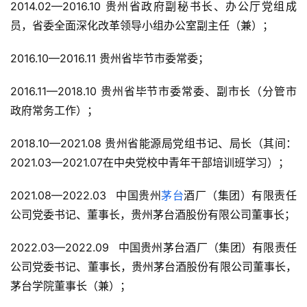
2014.02—2016.10 贵州省政府副秘书长、办公厅党组成
员，省委全面深化改革领导小组办公室副主任（兼）；
人
物
2016.10—2016.11 贵州省毕节市委常委；
登录
注册
酒
2016.11—2018.10 贵州省毕节市委常委、副市长（分管市
观
政府常务工作）；
2018.10—2021.08 贵州省能源局党组书记、局长（其间：
活
动
2021.03—2021.07在中央党校中青年干部培训班学习）；
2021.08—2022.03  中国贵州
茅台
酒厂（集团）有限责任
动
态
公司党委书记、董事长，贵州茅台酒股份有限公司董事长；
2022.03—2022.09  中国贵州茅台酒厂（集团）有限责任
视
公司党委书记、董事长，贵州茅台酒股份有限公司董事长，
频
茅台学院董事长（兼）；