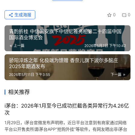
生成海报
0
0
青酌折桂 中信国安旗下中信尼雅亮相第二十四届中国
国际酒业博览会
上一篇
2026年5月7日 下午10:42
骄阳淬炼之年 化极端为馈赠 香奈儿旗下波尔多酩庄
2025年期酒发布
2026年5月11日 下午3:55
下一篇
相关推荐
i茅台：2026年1月至今已成功拦截各类异常行为4.26亿
次
1月29日，i茅台官微发布声明称，近日平台注意到有商家通过网络
平台公开售卖所谓i茅台APP“抢购外挂”等软件，有网友晒出非i茅台