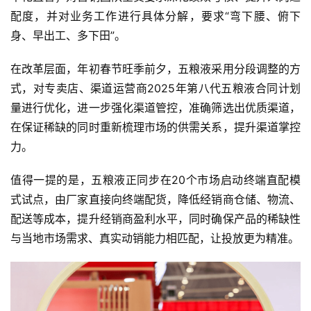
配度，并对业务工作进行具体分解，要求“弯下腰、俯下
身、早出工、多下田”。
在改革层面，年初春节旺季前夕，五粮液采用分段调整的方
式，对专卖店、渠道运营商2025年第八代五粮液合同计划
量进行优化，进一步强化渠道管控，准确筛选出优质渠道，
在保证稀缺的同时重新梳理市场的供需关系，提升渠道掌控
力。
值得一提的是，五粮液正同步在20个市场启动终端直配模
式试点，由厂家直接向终端配货，降低经销商仓储、物流、
配送等成本，提升经销商盈利水平，同时确保产品的稀缺性
与当地市场需求、真实动销能力相匹配，让投放更为精准。