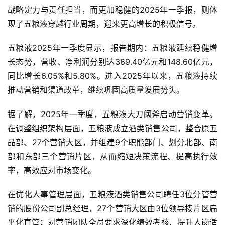
战略定力与责任担当，而更加稳健的2025年一季报，则体
现了五粮液穿越行业周期，迎来更高增长的积极信号。
五粮液2025年一季度显示，报告期内：五粮液延续稳健增
长态势，营收、净利润分别达369.40亿元和148.60亿元，
同比增长6.05%和5.80%。进入2025年以来，五粮液持续
推动营销和渠道改革，继续巩固高质量发展势头。
据了解，2025年一季度，五粮液大刀阔斧启动营销变革。
在调整组织架构层面，五粮液成立酒类销售公司，整合原五
品部、27个营销大区，并组建9个职能部门、划分北部、南
部和东部三个营销片区，从而缩短决策流程、提高执行效
率，高效应对市场变化。
在优化人事管理层面，五粮液酒类销售公司聘任3位分管营
销的股份公司副总经理，27个营销大区由3位领导按片区扁
平化直管；对营销团队全员要求深化绩效考核、提升人岗适