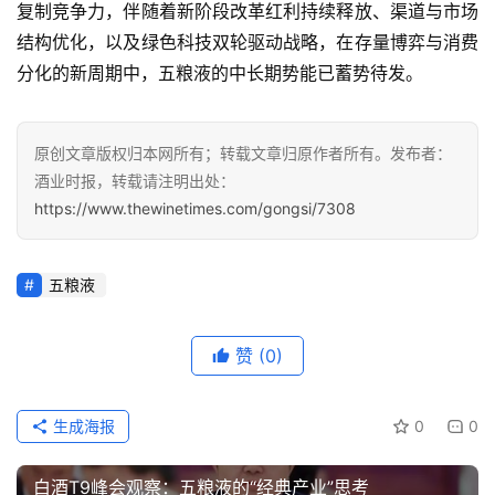
复制竞争力，伴随着新阶段改革红利持续释放、渠道与市场
结构优化，以及绿色科技双轮驱动战略，在存量博弈与消费
分化的新周期中，五粮液的中长期势能已蓄势待发。
原创文章版权归本网所有；转载文章归原作者所有。发布者：
酒业时报，转载请注明出处：
https://www.thewinetimes.com/gongsi/7308
五粮液
赞
(0)
生成海报
0
0
白酒T9峰会观察：五粮液的“经典产业”思考