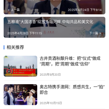
上一篇
2025年4月24日 下午8:14
五粮液“大国浓香”绽放多瑙河畔 中匈共品和美文化
2025年4月28日 下午11:15
下一篇
相关推荐
古井贡酒秋酿升维：把“仪式”做成
“周期”，把“周期”做成“信仰”
2025年9月20日
奥古特携手澳网：质感共生，一“拍”
即合
2025年10月15日