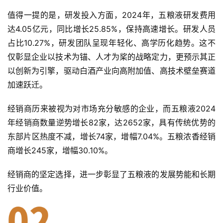
值得一提的是，研发投入方面，2024年，五粮液研发费用
达4.05亿元，同比增长25.85%，保持高速增长。研发人员
占比10.27%，研发团队呈现年轻化、高学历化趋势。这不
仅彰显企业以技术为锚、人才为桨的战略定力，更预示其正
以创新为引擎，驱动白酒产业向高附加值、高技术壁垒赛道
加速跃迁。
经销商历来被视为对市场充分敏感的企业，而五粮液2024
年经销商数量逆势增长82家，达2652家，具有传统优势的
东部片区热度不减，增长74家，增幅7.04%。五粮浓香经销
商增长245家，增幅30.10%。
经销商的坚定选择，进一步彰显了五粮液的发展势能和长期
行业价值。