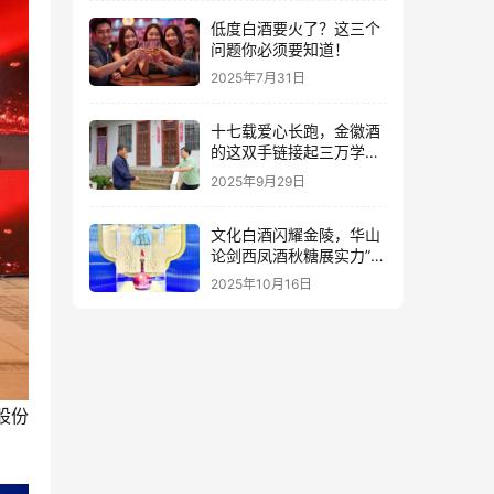
低度白酒要火了？这三个
问题你必须要知道！
2025年7月31日
十七载爱心长跑，金徽酒
的这双手链接起三万学子
的人生路
2025年9月29日
文化白酒闪耀金陵，华山
论剑西凤酒秋糖展实力”出
圈”
2025年10月16日
股份