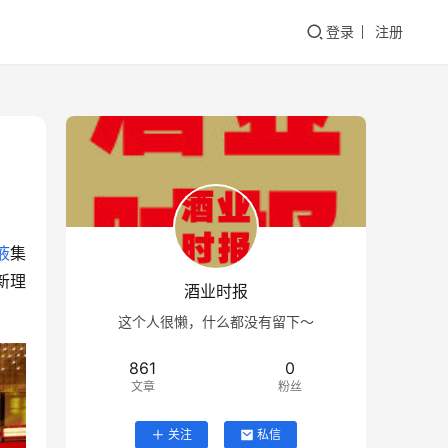
登录
注册
液
集
新理
酒业时报
这个人很懒，什么都没有留下～
861
0
文章
粉丝
关注
私信