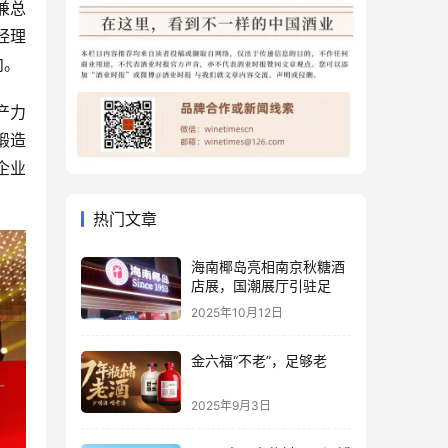
兼总
经理
向。
产力
锻造
企业
热门文章
海南椰岛亮相南京秋糖酒
店展，国潮展厅引驻足
2025年10月12日
金六福“不老”，足够老
2025年9月3日