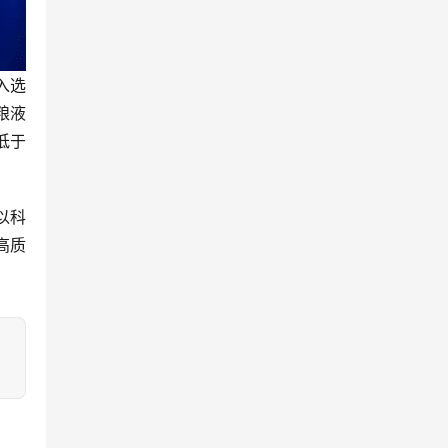
入选
粮液
低于
以科
高质