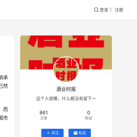
登录
注册
销承
已然
酒业时报
这个人很懒，什么都没有留下～
，而
861
0
国市
文章
粉丝
关注
私信