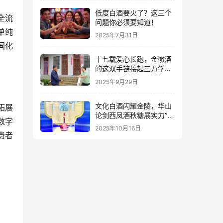
低度白酒要火了？这三个
全流
问题你必须要知道！
单纯
2025年7月31日
国化
十七载爱心长跑，金徽酒
的这双手链接起三万学子
的人生路
2025年9月29日
文化白酒闪耀金陵，华山
拓展
论剑西凤酒秋糖展实力”出
数字
圈”
2025年10月16日
费者