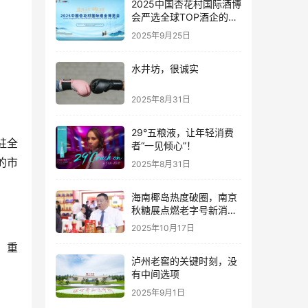
2025中国杏花村国际酒博
会严选全球TOP酒企的底
气何在？
2025年9月25日
水井坊，很诚实
2025年8月31日
29°五粮液，让年轻消费
驻全
者“一见倾心”！
的市
2025年8月31日
海南椰岛热度破圈，南京
秋糖展点燃老字号新消费
热潮
2025年10月17日
，重
泸州老窖的关键时刻，没
有中间选项
2025年9月1日