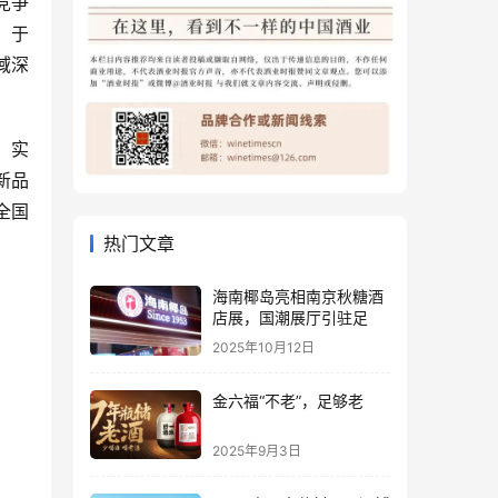
竞争
，于
域深
、实
新品
全国
热门文章
海南椰岛亮相南京秋糖酒
店展，国潮展厅引驻足
2025年10月12日
金六福“不老”，足够老
2025年9月3日