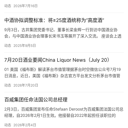
化市场改革、巩固向好态势的关键时期。要立足发展大势，以精准
动态
2026年7月16日
务实、行之有效的配套举措，全力提升市场化改革质效，推动市场
化改革从“立柱架梁”向“系统集成”转变。会议指出，要全力推动市场
中酒协拟调整标准：将≥25度酒统称为“高度酒”
化改革再深入。坚持产品、价格、渠道、运营四大板块一体推…
9月3日，古井集团党委书记、董事长梁金辉一行到访中国酒业协
会，与中国酒业协会理事长宋书玉等展开了深入交流。 座谈会上透
露，目前中国酒业协会正在大力推动行业术语的规范化变革，拟调
动态
2025年9月5日
整饮料酒分类标准，将酒精度≥25%vol的产品统归为“高度酒”。鼓励
企业在产品开发时强化风味，无需刻意强调“低度”概念。 除此之
7月20日酒业要闻China Liquor News（July 20）
外，中国酒业协会还已用“勾调”一词取代容易引发误解的“勾…
01 美国《福布斯》解读茅台市值管理据茅台时空微信公众号7月19
日消息，近日，美国《福布斯》杂志官方平台发文分析茅台市值管
理方程式，认为在A股估值逻辑重构、传统消费蓝筹面临阶段性调整
动态
2026年7月20日
的当下，贵州茅台以一套覆盖分红、回购、增持、投资者关系管理
的”四维”市值管理体系，走出了一条不依赖题材炒作、穿越周期波动
百威集团任命法国公司总经理
的价值锚定之路。 01 Forbe…
2月3日，百威集团宣布任命Stefaan Deroost为百威集团法国公司总
经理，自2026年2月1日生效。他接替自2022年起担任该职位的
Pieter Anciaux，后者调任集团内其他岗位。 Deroost已在百威集团
动态
2026年2月4日
工作11年，并在过去两年担任比利时销售总监。他对法国市场非常