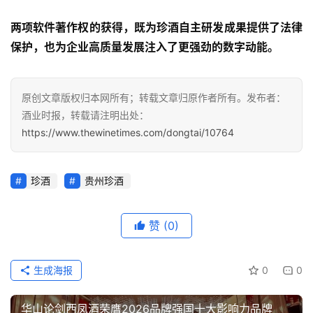
动
态
两项软件著作权的获得，既为珍酒自主研发成果提供了法律
保护，也为企业高质量发展注入了更强劲的数字动能。
视
频
原创文章版权归本网所有；转载文章归原作者所有。发布者：
酒业时报，转载请注明出处：
https://www.thewinetimes.com/dongtai/10764
珍酒
贵州珍酒
赞
(0)
生成海报
0
0
华山论剑西凤酒荣膺2026品牌强国十大影响力品牌