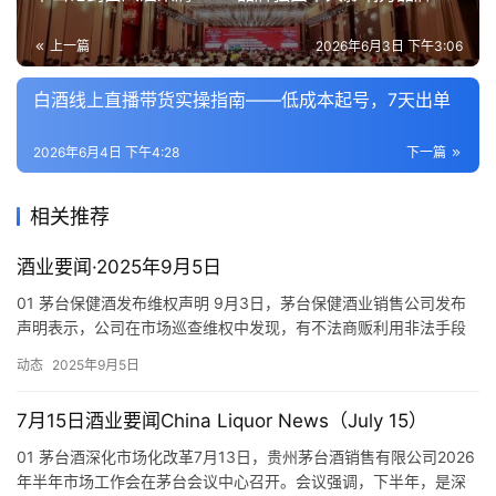
上一篇
2026年6月3日 下午3:06
白酒线上直播带货实操指南——低成本起号，7天出单
2026年6月4日 下午4:28
下一篇
相关推荐
酒业要闻·2025年9月5日
01 茅台保健酒发布维权声明 9月3日，茅台保健酒业销售公司发布
声明表示，公司在市场巡查维权中发现，有不法商贩利用非法手段
破坏公司产品包装（开盖、换盖）进行再次销售等不法行为，涉嫌
动态
2025年9月5日
制售假冒产品以及存在较大食品安全风险，严重损害了公司及广大
消费者的合法权益。 声明称：“公司所售产品均为原装产品，若有商
7月15日酒业要闻China Liquor News（July 15）
家故意破坏产品包装（开盖、换盖）进行再次销售的产品非属公司
原…
01 茅台酒深化市场化改革7月13日，贵州茅台酒销售有限公司2026
年半年市场工作会在茅台会议中心召开。会议强调，下半年，是深