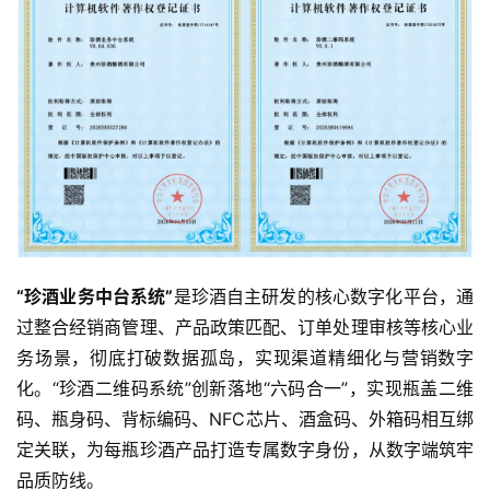
页
公
司
深
度
人
物
“珍酒业务中台系统”
是珍酒自主研发的核心数字化平台，通
登录
注册
过整合经销商管理、产品政策匹配、订单处理审核等核心业
酒
务场景，彻底打破数据孤岛，实现渠道精细化与营销数字
观
化。“珍酒二维码系统”创新落地“六码合一”，实现瓶盖二维
码、瓶身码、背标编码、NFC芯片、酒盒码、外箱码相互绑
活
动
定关联，为每瓶珍酒产品打造专属数字身份，从数字端筑牢
品质防线。