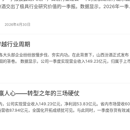
汾酒交出了极具行业研究价值的一季报。数据显示，2026年一季
现营业收入149.23亿元，实现归属于上市公司股东的净利润53.
，汾酒2025年年报显示，报告期实现营收387.18亿元，同比增长
2026年4月30日
净利润122.46亿元，同比增长0.03%。这些数据，…
穿越行业周期
，各大头部企业纷纷放慢步伐、夯实内功。在此背景下，山西汾酒正式发布
固的答卷。 数据显示，公司一季度实现营业收入149.23亿元，归属于上
亿元，同比微增0.06%，山西省外市场营收87.94亿元，成为…
赢人心——转型之年的三场硬仗
，公司实现营业收入149.23亿元，净利润53.83亿元。省内市场营收60.
场营收87.94亿元，全国化开拓成绩犹可见。与此同时，一季度存货有效减
，且渠道回款良性，现金流稳定。 当关注点从利润…