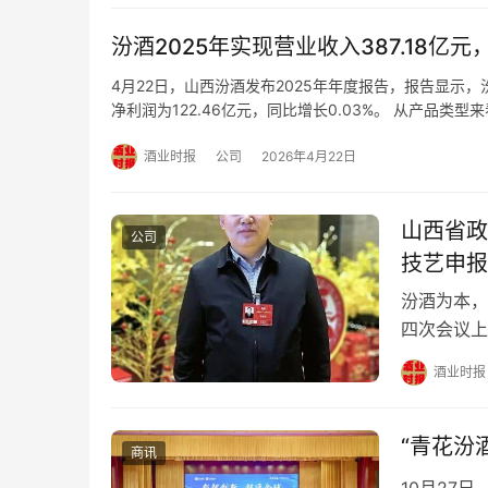
汾酒2025年实现营业收入387.18亿元
4月22日，山西汾酒发布2025年年度报告，报告显示，汾
净利润为122.46亿元，同比增长0.03%。 从产品类型
销售收入为11.51亿元，同比增长3.09%。 从区域市场
酒业时报
公司
2026年4月22日
山西省政
公司
技艺申报
汾酒为本，
四次会议上
制技艺申报
酒业时报
技艺，20
时期，历经
历代…
“青花汾
商讯
10月27