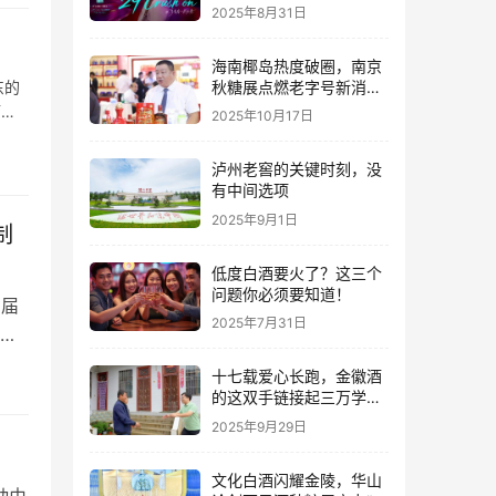
2025年8月31日
海南椰岛热度破圈，南京
秋糖展点燃老字号新消费
东的
热潮
酒类
2025年10月17日
泸州老窖的关键时刻，没
有中间选项
2025年9月1日
制
低度白酒要火了？这三个
问题你必须要知道！
三届
2025年7月31日
泡
手工
十七载爱心长跑，金徽酒
朝
的这双手链接起三万学子
的人生路
化和
2025年9月29日
文化白酒闪耀金陵，华山
动由