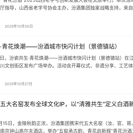
厅指导，山西省老字号协会主办，汾酒集团独家战略支持，来自
省商务厅、山西省贸促会、各地市商务局、相关行业协会专家、
字号及三晋老字号企业代表齐聚一堂，共话数字化时代下的老字
2025年10月30日
展之路。汾酒集团党委专职副书记、副董事长李振寰及公司相关
…
·青花焕潮——汾酒城市快闪计划（景德镇站）
-26日，汾瓷共生·青花焕潮——汾酒城市快闪计划（景德镇站）在
川文创街区发布广场举办。活动含开幕仪式、非遗分享、工艺体
坛等议程，设“瓷韵汾香”“非遗大师工坊”“赛博青花”展区，观众
章兑换礼品，是瓷酒文化跨界融合、非遗创新的盛宴，开启汾酒
2025年10月27日
合新征程。
五大名窑发布全球文化IP，以“清雅共生”定义白酒
10月15日，金陵秋韵正浓，汾酒集团携宋代五大名窑（汝、官、哥
南京钟山高尔夫酒店，举办“五窑承古韵，青花启新辉”青花汾酒