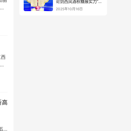
论剑西凤酒秋糖展实力”出
圈”
商
2025年10月16日
山
号
部
江西
可参
与
新高
、
五