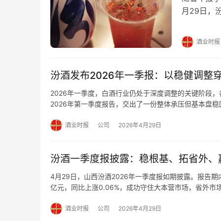
月29日，
度，汾酒实
亿。 此前
酒业时报
7.52%；
汾酒发布2026年一季报：以稳健调整
2026年一季度，白酒行业仍处于深度调整的关键阶段
2026年第一季度报告，交出了一份整体承压但基本盘稳
司股东的净利润53.83亿元，其中省内市场营收60.87
酒业时报
公司
2026年4月29日
汾酒一季度报披露：稳根基、拓省外、
4月29日，山西汾酒2026年一季度报如期披露。报告期内
亿元，同比上涨0.06%，成功守住大本营市场，省外市
7.42亿元，合同负债增加8.97亿元，经销商信心充足
酒业时报
公司
2026年4月29日