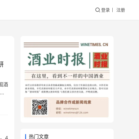
登录
注册
研
国酒
、
秘
。
指
热门文章
。4