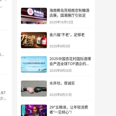
海南椰岛亮相南京秋糖酒
83
店展，国潮展厅引驻足
2025年10月12日
金六福“不老”，足够老
2025年9月3日
市公
2025中国杏花村国际酒博
会严选全球TOP酒企的底
气何在？
2025年9月25日
水井坊，很诚实
87
2025年8月31日
少
29°五粮液，让年轻消费
者“一见倾心”！