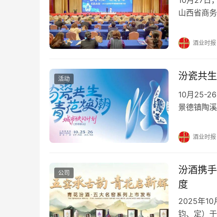
山西省商务
务部、山西
西省中华老
酒业时报
品牌创新发
门负责人参
汾瓷共生
活动
10月25
景德镇陶溪
验、文化论
与互动、集
酒业时报
瓷艺文化融
汾酒携手
公司
度
2025年
钧、定）于