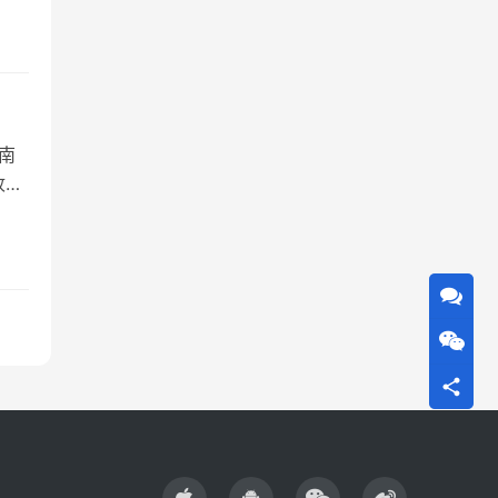
二次
化”
。国
 南
收
增
业