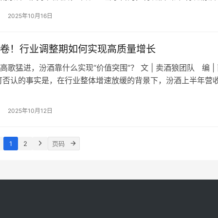
全球发布会。这场跨越千年的文明对话，以“泥火淬炼”与“清蒸
2025年10月16日
共鸣，将中国白酒与陶瓷文化推向世界舞台，标志着汾酒“活态文
次里程碑式突破。 此次合作，特别邀请了五大名窑非遗传承人
卷！行业调整期如何实现高质量增长
高歌猛进，汾酒靠什么实现“价值突围”？ 文 | 卖酒狼团队 编 |
可否认的事实是，在行业整体增速放缓的背景下，汾酒上半年营
亿元、净利润85.05亿元，同比增长5.35%和1.13%的成绩，虽保持
复往日高歌猛进的态势。 近日，山西汾酒举办了2025年半年度
2025年10月12日
管理层对投资者关注的库存、业绩增长、新渠…
1
2