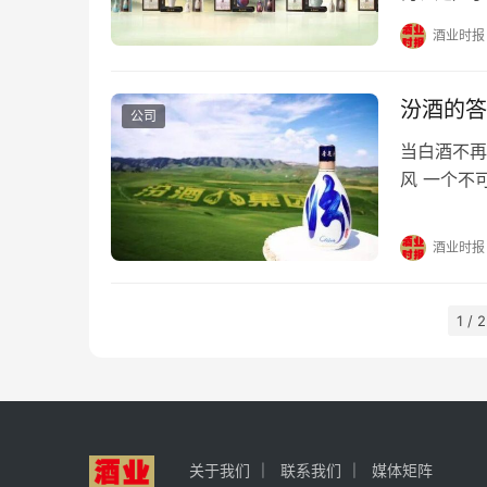
大名窑系列
酒业时报
清”的匠心
战略的又一
家…
汾酒的答
公司
当白酒不再
风 一个不
239.64
长，却也不
酒业时报
绩说明会，
1 / 2
关于我们
联系我们
媒体矩阵