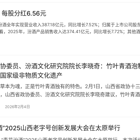
，每股分红6.56元
酒全年实现营业收入387.18亿元，同比增长7.52%；归属于上市公司股
来看，2025年，汾酒产品销售收入达374.41亿元，同比增长7.72%；其他
来看，2025年，汾酒省外市场…
协委员、汾酒文化研究院院长李晓奇：竹叶青酒泡
国家级非物质文化遗产
草本为魂，正是竹叶青酒独有的特色。2月1日，山西省政协十
，山西省政协委员、汾酒文化研究院院长李晓奇建议，竹叶青酒
国家级非物质文化遗产。 竹叶青酒泡制技艺是山西独有的传统
2026年2月4日
09年列入省级非物质文化遗产名录。该技艺始于1500年前的南北
明末清初医学家傅山改良配方、1975年华罗庚“优选法”科学优
酒”2025山西老字号创新发展大会在太原举行
日，“青花汾酒”2025山西老字号创新发展大会在太原举行。本次活