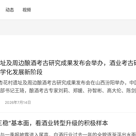
动态
视频
址及周边酿酒考古研究成果发布会举办，酒业考古
学化发展新阶段
，杏花村遗址及周边酿酒考古研究成果发布会在山西汾阳举办，中
部书记王琦，酿酒考古专家刘莉、郑媛、孙智彬、高大伦、陈剑
超，中国酒业协会文化工作委员会、文化遗产保护工作委员会副
2026年7月14日
出席会议，发布会由中国酒业协会《美酒中国》副总编赖卓主持
关负责人出席发布会。 中国酒业协会党支部书记王琦在致辞中
遗址…
三稳”基本面，看酒业转型升级的积极样本
与一季报披露进入尾声，白酒行业过去一年的全貌逐渐浮出水面