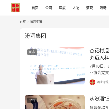
首页
公司
深度
人物
酒观
活动
首页
汾酒集团
汾酒集团
杏花村遗
动态
究迈入科
7月10日
业协会党支
田建文、陈
酒业时报
书长张志刚
汾酒集团相
出，杏花村
从汾酒“
公司
随着年报季