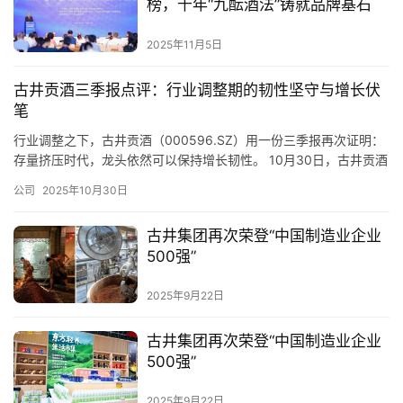
榜，千年“九酝酒法”铸就品牌基石
动
2025年11月5日
动
态
古井贡酒三季报点评：行业调整期的韧性坚守与增长伏
笔
视
行业调整之下，古井贡酒（000596.SZ）用一份三季报再次证明：
频
存量挤压时代，龙头依然可以保持增长韧性。 10月30日，古井贡酒
发布三季报。报告显示，前三季度营收为164.25亿元，归属于上市
公司
2025年10月30日
公司股东的净利润为39.60亿元。其中，2025年第三季度营收为
25.45亿，归属于上市公司股东的净利润2.99亿。 这份成绩单背
古井集团再次荣登“中国制造业企业
后，是古井贡酒在面对行业调整期时，主…
500强”
2025年9月22日
古井集团再次荣登“中国制造业企业
500强”
2025年9月22日