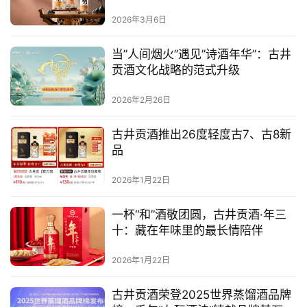
2026年3月6日
首
页
当”人间烟火”遇见”诗酒年华”：古井
贡酒文化战略的范式升级
公
司
2026年2月26日
深
古井贡酒推出26度轻度古7、古8新
度
品
2026年1月22日
人
物
一杯“和”酒敬团圆，古井贡酒·年三
十：藏在年味里的最长情陪伴
登录
注册
酒
观
2026年1月22日
活
古井贡酒荣登2025世界蒸馏酒品牌