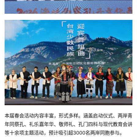
本届春会活动内容丰富，形式多样。涵盖启动仪式、两岸青
年同祭孔、礼乐嘉年华、敬师礼、
孔门四科
与现代教育会讲
等十余项主题活动，预计吸引超3000名两岸同胞参与。