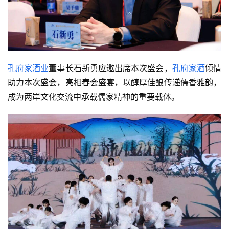
孔府家酒业
董事长石新勇应邀出席本次盛会，
孔府家酒
倾情
助力本次盛会，亮相春会盛宴，以醇厚佳酿传递儒香雅韵，
成为两岸文化交流中承载儒家精神的重要载体。