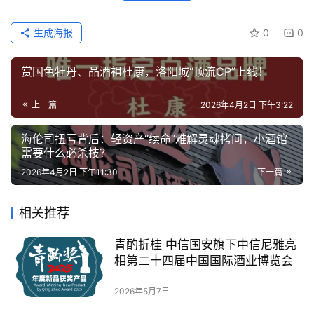
生成海报
0
0
赏国色牡丹、品酒祖杜康，洛阳城“顶流CP”上线！
上一篇
2026年4月2日 下午3:22
海伦司扭亏背后：轻资产“续命”难解灵魂拷问，小酒馆
需要什么必杀技？
2026年4月2日 下午11:30
下一篇
相关推荐
青酌折桂 中信国安旗下中信尼雅亮
相第二十四届中国国际酒业博览会
2026年5月7日