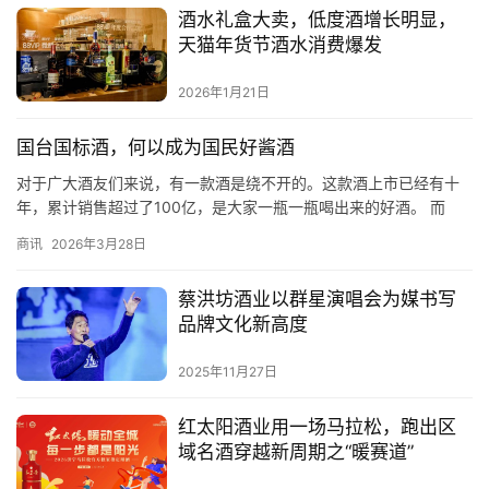
酒水礼盒大卖，低度酒增长明显，
天猫年货节酒水消费爆发
2026年1月21日
国台国标酒，何以成为国民好酱酒
对于广大酒友们来说，有一款酒是绕不开的。这款酒上市已经有十
年，累计销售超过了100亿，是大家一瓶一瓶喝出来的好酒。 而
且，不少懂酒的朋友还会以它作为标尺，来对比品鉴其他酱酒。
商讯
2026年3月28日
这，就是国台国标酒。 一、年份要真，喝着才放心 在中国年份酒的
发展历程中，国台国标酒的出现，是一个里程碑。首先，这款产品
蔡洪坊酒业以群星演唱会为媒书写
在瓶身显著的位置上，清楚标注了酿造的年份，让消费者看得清
品牌文化新高度
楚；其次…
2025年11月27日
红太阳酒业用一场马拉松，跑出区
域名酒穿越新周期之“暖赛道”