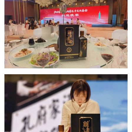
动
动
态
视
频