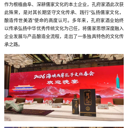
作为根植曲阜、深耕儒家文化的本土企业，孔府家酒此次获
此殊荣，是对其长期坚守文化传承、践行“
弘扬儒家文化，
首
页
酿造传世美酒”使命的高度认可。多年来，孔府家酒业始终
以传承弘扬中华优秀传统文化为己任，将儒家思想深度融入
公
企业发展与产品酿造全流程，走出了一条独具特色的文化传
司
承之路。
深
度
人
物
登录
注册
酒
观
活