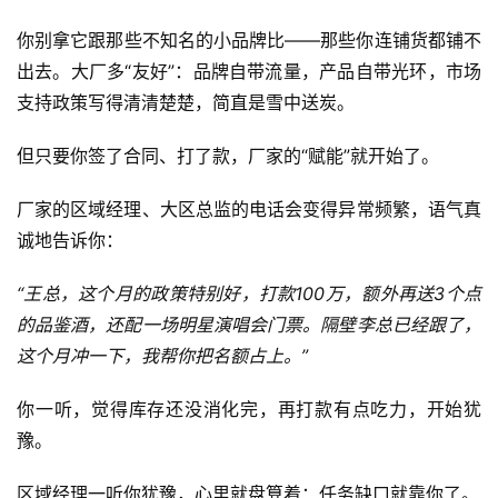
你别拿它跟那些不知名的小品牌比——那些你连铺货都铺不
出去。大厂多“友好”：品牌自带流量，产品自带光环，市场
支持政策写得清清楚楚，简直是雪中送炭。
但只要你签了合同、打了款，厂家的“赋能”就开始了。
厂家的区域经理、大区总监的电话会变得异常频繁，语气真
诚地告诉你：
“王总，这个月的政策特别好，打款100万，额外再送3个点
的品鉴酒，还配一场明星演唱会门票。隔壁李总已经跟了，
这个月冲一下，我帮你把名额占上。”
你一听，觉得库存还没消化完，再打款有点吃力，开始犹
豫。
区域经理一听你犹豫，心里就盘算着：任务缺口就靠你了。