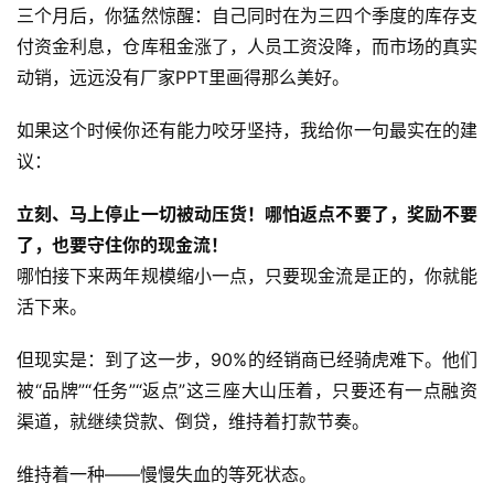
三个月后，你猛然惊醒：自己同时在为三四个季度的库存支
付资金利息，仓库租金涨了，人员工资没降，而市场的真实
动销，远远没有厂家PPT里画得那么美好。
如果这个时候你还有能力咬牙坚持，我给你一句最实在的建
议：
立刻、马上停止一切被动压货！哪怕返点不要了，奖励不要
了，也要守住你的现金流！
哪怕接下来两年规模缩小一点，只要现金流是正的，你就能
活下来。
但现实是：到了这一步，90%的经销商已经骑虎难下。他们
被“品牌”“任务”“返点”这三座大山压着，只要还有一点融资
渠道，就继续贷款、
倒贷
，维持着打款节奏。
维持着一种——慢慢失血的等死状态。