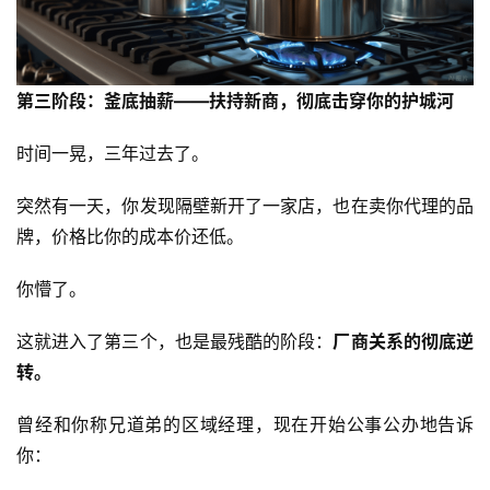
活
动
第三阶段：釜底抽薪——扶持新商，彻底击穿你的护城河
动
态
时间一晃，三年过去了。
突然有一天，你发现隔壁新开了一家店，也在卖你代理的品
视
频
牌，价格比你的成本价还低。
你懵了。
这就进入了第三个，也是最残酷的阶段：
厂商关系的彻底逆
转。
曾经和你称兄道弟的区域经理，现在开始公事公办地告诉
你：