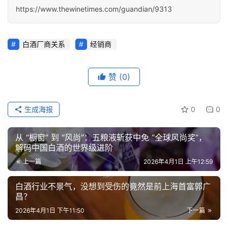
https://www.thewinetimes.com/guandian/9313
白酒厂商关系
经销商
赞
(0)
生成海报
0
0
从 “橱窗” 到 “风尚”：五粮液斩获中免 “全球风尚奖”，
解码中国白酒的世界级进阶
上一篇
2026年4月1日 上午12:59
白酒行业不景气，没想到受伤的竟然是前上海首富郭广
昌？
2026年4月1日 下午11:50
下一篇