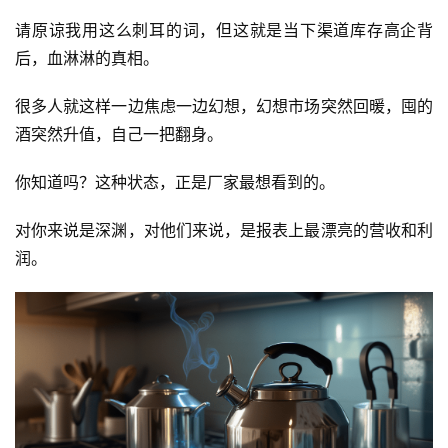
请原谅我用这么刺耳的词，但这就是当下渠道库存高企背
后，血淋淋的真相。
首
很多人就这样一边焦虑一边幻想，幻想市场突然回暖，囤的
页
酒突然升值，自己一把翻身。
公
你知道吗？这种状态，正是厂家最想看到的。
司
对你来说是深渊，对他们来说，是报表上最漂亮的营收和利
深
润。
度
人
物
登录
注册
酒
观