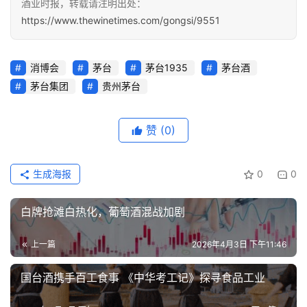
酒业时报，转载请注明出处：
https://www.thewinetimes.com/gongsi/9551
消博会
茅台
茅台1935
茅台酒
茅台集团
贵州茅台
赞
(0)
生成海报
0
0
白牌抢滩白热化，葡萄酒混战加剧
上一篇
2026年4月3日 下午11:46
国台酒携手百工食事 《中华考工记》探寻食品工业