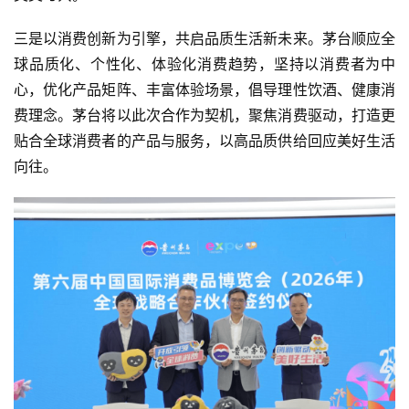
三是以消费创新为引擎，共启品质生活新未来。茅台顺应全
球品质化、个性化、体验化消费趋势，坚持以消费者为中
心，优化产品矩阵、丰富体验场景，倡导理性饮酒、健康消
首
费理念。茅台将以此次合作为契机，聚焦消费驱动，打造更
页
贴合全球消费者的产品与服务，以高品质供给回应美好生活
向往。
公
司
深
度
人
物
登录
注册
酒
观