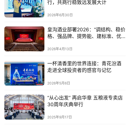
行，共商行稳致远发展大计
2026年6月30日
皇沟酒业部署2026：“调结构、稳价
格、强品牌、提势能、建标准、优
模式、造队伍、增人效”打赢销售攻
坚战
2026年4月13日
一杯清香里的世界连接：青花汾酒
走进全球投资者的感官与记忆
2026年5月6日
“从心出发” 再启华章 五粮液专卖店
30周年庆典举行
2025年9月17日