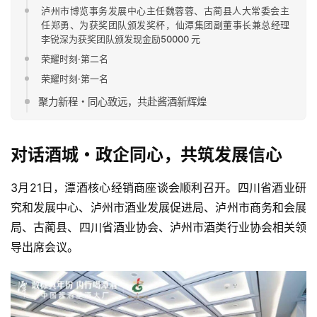
泸州市博览事务发展中心主任魏蓉蓉、古蔺县人大常委会主
任郑勇、为获奖团队颁发奖杯，仙潭集团副董事长兼总经理
李锐深为获奖团队颁发现金励50000 元
荣耀时刻·第二名
荣耀时刻·第一名
聚力新程・同心致远，共赴酱酒新辉煌
对话酒城・政企同心，共筑发展信心
3月21日，潭酒核心经销商座谈会顺利召开。四川省酒业研
究和发展中心、泸州市酒业发展促进局、泸州市商务和会展
局、
古蔺县
、四川省酒业协会、泸州市酒类行业协会相关领
导出席会议。