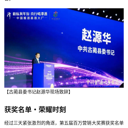
首
页
公
司
深
度
【古蔺县委书记赵源华现场致辞】
人
物
获奖名单・荣耀时刻
登录
注册
酒
经过三天紧张激烈的角逐，第五届百万营销大奖赛获奖名单
观