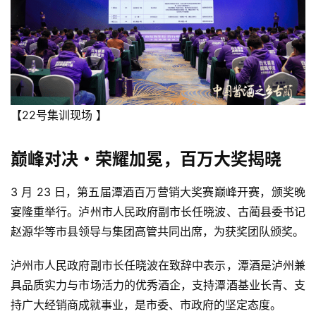
【22号集训现场 】
巅峰对决・荣耀加冕，百万大奖揭晓
3 月 23 日，第五届潭酒百万营销大奖赛巅峰开赛，颁奖晚
宴隆重举行。泸州市人民政府副市长任晓波、古蔺县委书记
赵源华等市县领导与集团高管共同出席，为获奖团队颁奖。
泸州市人民政府副市长任晓波在致辞中表示，潭酒是泸州兼
具品质实力与市场活力的优秀酒企，支持潭酒基业长青、支
持广大经销商成就事业，是市委、市政府的坚定态度。