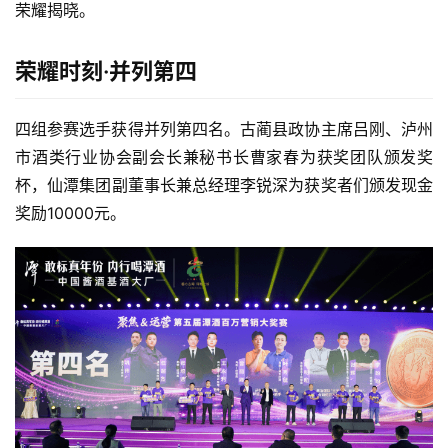
荣耀揭晓。
活
动
荣耀时刻·并列第四
动
四组参赛选手获得并列第四名。古蔺县政协主席吕刚、泸州
态
市酒类行业协会副会长兼秘书长曹家春为获奖团队颁发奖
杯，
仙潭集团
副董事长兼总经理李锐深为获奖者们颁发现金
视
奖励10000元。
频