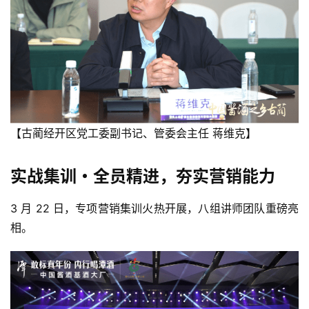
【古蔺经开区党工委副书记、管委会主任 蒋维克】
实战集训・全员精进，夯实营销能力
3 月 22 日，专项营销集训火热开展，八组讲师团队重磅亮
相。