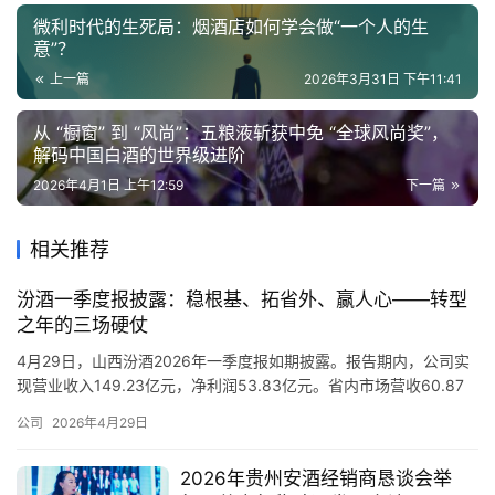
微利时代的生死局：烟酒店如何学会做“一个人的生
意”？
上一篇
2026年3月31日 下午11:41
从 “橱窗” 到 “风尚”：五粮液斩获中免 “全球风尚奖”，
解码中国白酒的世界级进阶
2026年4月1日 上午12:59
下一篇
相关推荐
汾酒一季度报披露：稳根基、拓省外、赢人心——转型
之年的三场硬仗
4月29日，山西汾酒2026年一季度报如期披露。报告期内，公司实
现营业收入149.23亿元，净利润53.83亿元。省内市场营收60.87
亿元，同比上涨0.06%，成功守住大本营市场，省外市场营收87.94
公司
2026年4月29日
亿元，全国化开拓成绩犹可见。与此同时，一季度存货有效减少
7.42亿元，合同负债增加8.97亿元，经销商信心充足，且渠道回款
2026年贵州安酒经销商恳谈会举
良性，现金流稳定。 当关注点从利润…