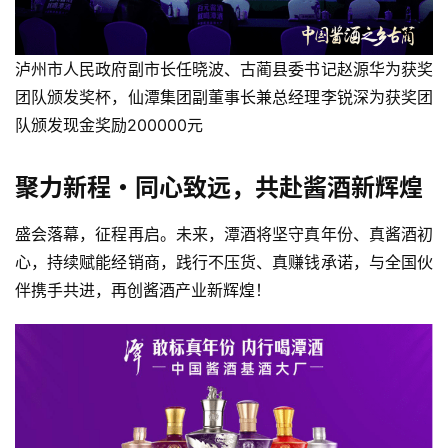
泸州市人民政府副市长任晓波、古蔺县委书记赵源华为获奖
团队颁发奖杯，仙潭集团副董事长兼总经理李锐深为获奖团
队颁发现金奖励200000元
聚力新程・同心致远，共赴酱酒新辉煌
盛会落幕，征程再启。未来，潭酒将坚守真年份、真酱酒初
心，持续赋能经销商，践行不压货、真赚钱承诺，与全国伙
伴携手共进，再创酱酒产业新辉煌！