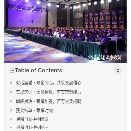
Table of Contents
对话酒城・政企同心，共筑发展信心
实战集训・全员精进，夯实营销能力
巅峰对决・荣耀加冕，百万大奖揭晓
获奖名单・荣耀时刻
荣耀时刻·并列第四
荣耀时刻·并列第三