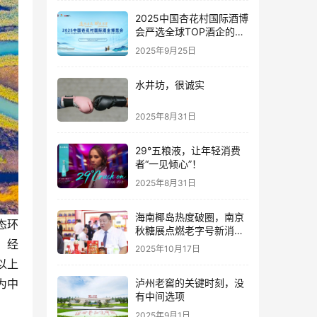
2025中国杏花村国际酒博
会严选全球TOP酒企的底
气何在？
2025年9月25日
水井坊，很诚实
2025年8月31日
29°五粮液，让年轻消费
者“一见倾心”！
2025年8月31日
海南椰岛热度破圈，南京
态环
秋糖展点燃老字号新消费
，经
热潮
2025年10月17日
以上
为中
泸州老窖的关键时刻，没
有中间选项
2025年9月1日