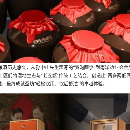
酒历史悠久，从孙中山先生题写的“双沟醴泉”到
南洋劝业会
金
工匠们将湿地生态与“
老五甑
”传统工艺结合，创造出“两多两低两
，最终成就圣坊“轻松饮用、饮后舒适”的卓越体验。