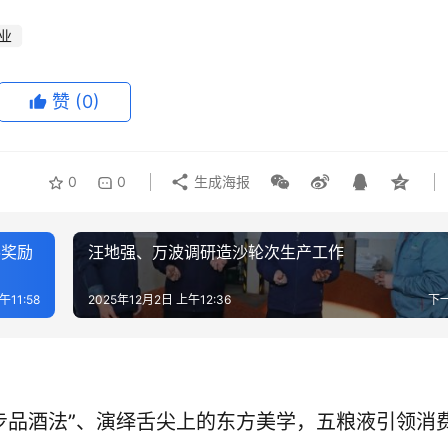
业
赞
(0)
0
0
生成海报
梯奖励
汪地强、万波调研造沙轮次生产工作
午11:58
2025年12月2日 上午12:36
下
步品酒法”、演绎舌尖上的东方美学，五粮液引领消