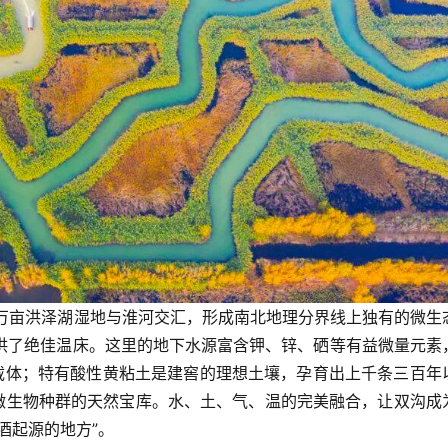
5万亩洪泽湖湿地与淮河交汇，形成南北地理分界线上独有的微生
提供了绝佳温床。这里的地下水源富含钾、锌、硒等有益微量元素
载体；特有酸性
黄粘土
是建窖的理想土壤，孕育出上千条三百年
是微生物种群的天然宝库。水、土、气、温的完美融合，让双沟成
酒起源的地方”。