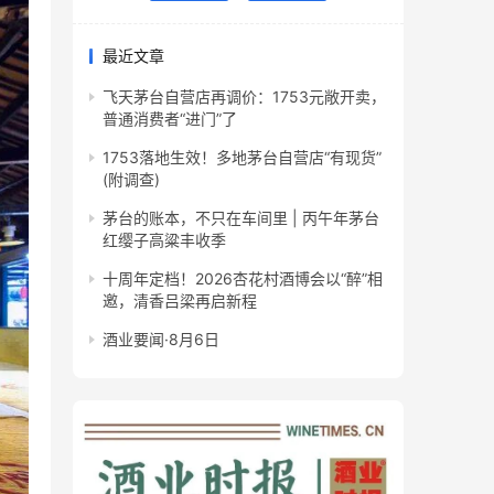
最近文章
飞天茅台自营店再调价：1753元敞开卖，
普通消费者“进门”了
1753落地生效！多地茅台自营店“有现货”
(附调查)
茅台的账本，不只在车间里 | 丙午年茅台
红缨子高粱丰收季
十周年定档！2026杏花村酒博会以“醉”相
邀，清香吕梁再启新程
酒业要闻·8月6日