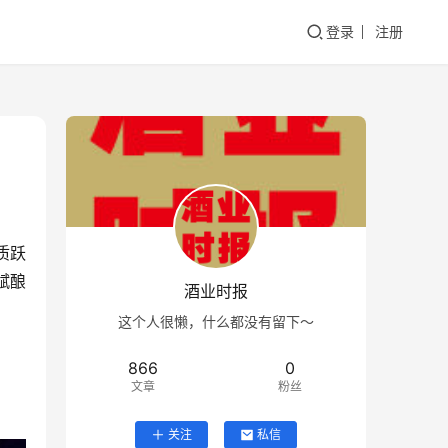
登录
注册
质跃
赋酿
酒业时报
这个人很懒，什么都没有留下～
866
0
文章
粉丝
关注
私信