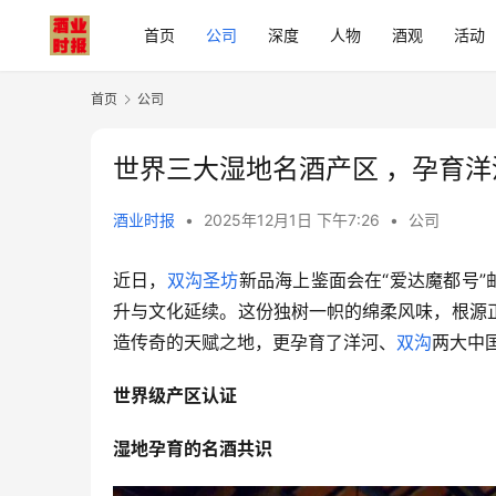
首页
公司
深度
人物
酒观
活动
首页
公司
世界三大湿地名酒产区 ，孕育
酒业时报
•
2025年12月1日 下午7:26
•
公司
近日，
双沟圣坊
新品海上鉴面会在“
爱达魔都号
升与文化延续。这份独树一帜的绵柔风味，根源
造传奇的天赋之地，更孕育了洋河、
双沟
两大中
世界级产区认证
湿地孕育的名酒共识