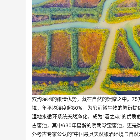
双沟湿地的酿造优势，藏在自然的馈赠之中。7
境，年平均湿度超80%，为酿酒微生物的繁衍
湿地水循环系统天然净化，成为“酒之魂”的优质
古窖池，其中630年窖龄的明朝珍宝窖池，更
外考古专家公认的“中国最具天然酿酒环境与自然