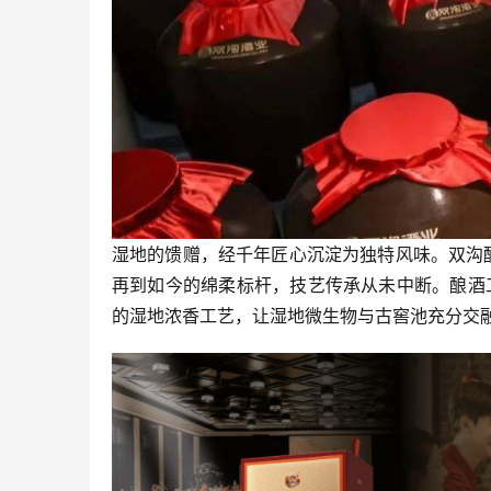
湿地的馈赠，经千年匠心沉淀为独特风味。双沟酿
再到如今的绵柔标杆，技艺传承从未中断。酿酒
的湿地浓香工艺，让湿地微生物与古窖池充分交融