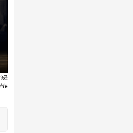
的最
持续