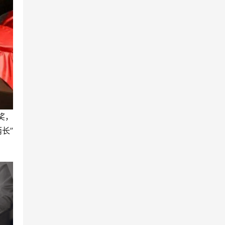
奖，
长”