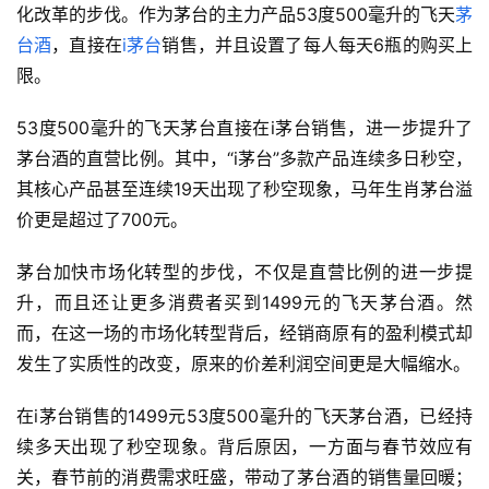
化改革的步伐。作为茅台的主力产品53度500毫升的飞天
茅
台酒
，直接在
i茅台
销售，并且设置了每人每天6瓶的购买上
限。
53度500毫升的飞天茅台直接在i茅台销售，进一步提升了
茅台酒的直营比例。其中，“i茅台”多款产品连续多日秒空，
其核心产品甚至连续19天出现了秒空现象，马年生肖茅台溢
价更是超过了700元。
茅台加快市场化转型的步伐，不仅是直营比例的进一步提
升，而且还让更多消费者买到1499元的飞天茅台酒。然
而，在这一场的市场化转型背后，经销商原有的盈利模式却
发生了实质性的改变，原来的价差利润空间更是大幅缩水。
在i茅台销售的1499元53度500毫升的飞天茅台酒，已经持
续多天出现了秒空现象。背后原因，一方面与春节效应有
关，春节前的消费需求旺盛，带动了茅台酒的销售量回暖；