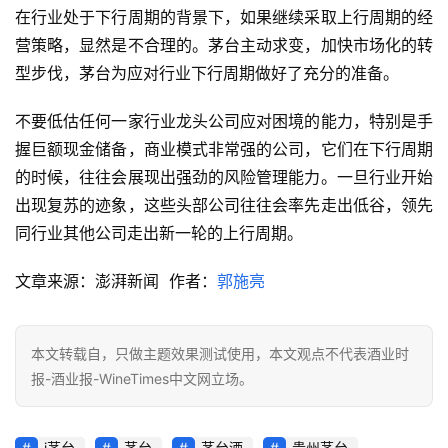
在行业处于下行周期的背景下，如果继续采取上行周期的经
营策略，显然是不合理的。茅台主动求变，加快市场化的转
型步伐，茅台为应对行业下行周期做好了充分的准备。
不要低估任何一家行业龙头公司应对困境的能力，特别是手
握巨额现金储备，商业模式非常强的公司，它们在下行周期
的时候，往往会展现出强劲的风险管理能力。一旦行业开始
出现复苏的迹象，这些头部公司往往会率先走出低谷，领先
同行业其他公司走出新一轮的上行周期。
文章来源：澎湃新闻  作者：
郭施亮
本文转载自
，只做主题效果测试使用，本文观点不代表酒业时
报-酒业报-WineTimes中文网立场。
i茅台
茅台
茅台酒
贵州茅台