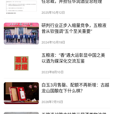
任总裁，并担任华润酒业总经理
2025年10月12日
研判行业正步入缩量竞争，五粮液
曾从钦强调“五个至关重要”
2024年10月19日
五粮液：“香”遇大运彰显中国之美
以酒为媒深化交流互鉴
2023年8月10日
白玉3月售罄、配额不再新增：古越
龙山国酿在下什么棋？
2026年7月15日