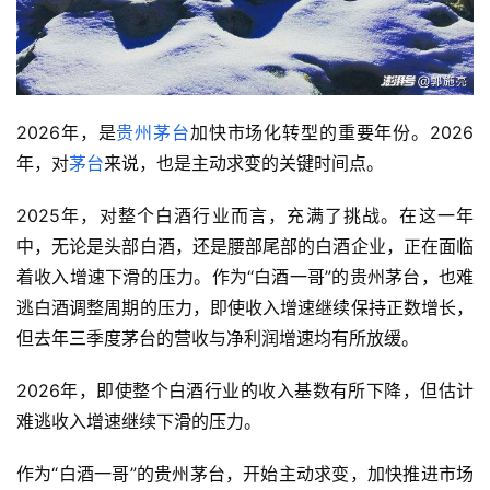
2026年，是
贵州茅台
加快市场化转型的重要年份。2026
年，对
茅台
来说，也是主动求变的关键时间点。
2025年，对整个白酒行业而言，充满了挑战。在这一年
中，无论是头部白酒，还是腰部尾部的白酒企业，正在面临
着收入增速下滑的压力。作为“白酒一哥”的贵州茅台，也难
逃白酒调整周期的压力，即使收入增速继续保持正数增长，
但去年三季度茅台的营收与净利润增速均有所放缓。
2026年，即使整个白酒行业的收入基数有所下降，但估计
难逃收入增速继续下滑的压力。
作为“白酒一哥”的贵州茅台，开始主动求变，加快推进市场