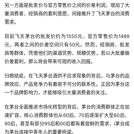
另一方面是批发价与官方零售价之间的价差利润，增加了大
量消费者、经销商的套利意愿，间接推升了飞天茅台的消费
需求。
目前飞天茅台的批发价约为1550元，官方零售价为1499
元，两者之间的价差空间只有50元。然而，经销商、批发
商等群体，凭借他们的渠道优势、规模优势，若以大批量做
价差套利，那么将会带来可观的收入回报。
归根结底，在飞天茅台酒供不应求现象的背后，与茅台的品
首
牌效应、产品竞争力有着密不可分的联系性。正因为茅台这
页
一个品牌影响力，才能够吸引大量消费者的关注。
公
在茅台全面推进市场化转型的背后，茅台的消费群体正在加
司
速扩容，核心消费群体也从60后、70后逐渐扩大至80后、
90后，甚至有部分95后和00后都有着尝鲜的需求，i茅台成
深
度
为茅台连接中青年人的重要桥梁。