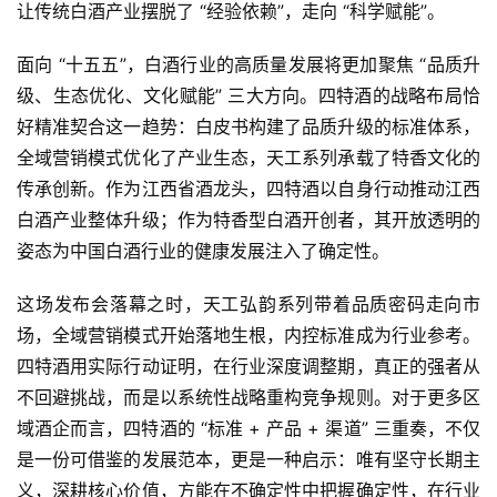
让传统白酒产业摆脱了 “经验依赖”，走向 “科学赋能”。
面向 “十五五”，白酒行业的高质量发展将更加聚焦 “品质升
级、生态优化、文化赋能” 三大方向。四特酒的战略布局恰
好精准契合这一趋势：白皮书构建了品质升级的标准体系，
全域营销模式优化了产业生态，天工系列承载了特香文化的
传承创新。作为江西省酒龙头，四特酒以自身行动推动江西
白酒产业整体升级；作为特香型白酒开创者，其开放透明的
姿态为中国白酒行业的健康发展注入了确定性。
这场发布会落幕之时，天工弘韵系列带着品质密码走向市
场，全域营销模式开始落地生根，内控标准成为行业参考。
四特酒用实际行动证明，在行业深度调整期，真正的强者从
不回避挑战，而是以系统性战略重构竞争规则。对于更多区
域酒企而言，四特酒的 “标准 + 产品 + 渠道” 三重奏，不仅
是一份可借鉴的发展范本，更是一种启示：唯有坚守长期主
义，深耕核心价值，方能在不确定性中把握确定性，在行业