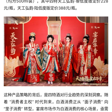
（均为500ml装），其中四特天工弘韵·叁低度版定价228
元/瓶，天工弘韵·陆低度版定价388元/瓶。
首
这种产品策略的背后，是四特酒对行业趋势的深刻洞察。随
页
着 “消费者主权” 时代到来，白酒消费正从 “面子消费” 向 
“里子消费” 转型，宴席市场作为白酒消费的核心场景，亟需
公