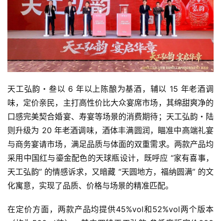
天工弘韵・叁以 6 年以上陈酿为基酒，辅以 15 年老酒调
味，定价亲民，主打高性价比大众宴席市场，其绵甜爽净的
口感完美契合婚宴、寿宴等场景的消费期待；天工弘韵・陆
则升级为 20 年老酒调味，酒体丰满圆润，瞄准中高端礼宴
与商务宴请市场，满足品质与体面的双重需求。两款产品均
采用中国红与鎏金配色的天球瓶设计，既呼应 “家有喜事，
天工弘韵” 的情感诉求，又暗藏 “天圆地方，福纳圆满” 的文
化寓意，实现了品质、价格与场景的精准匹配。
在定价方面，两款产品均提供45%vol和52%vol两个版本