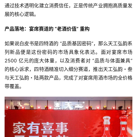
通过技术透明化建立消费信任，正是传统产业拥抱高质量发
展的核心逻辑。
产品落地：宴席赛道的 “老酒价值” 重构
如果说白皮书是四特酒的 “品质基因密码”，那么天工弘韵系
列新品便是这份密码的市场具象化表达。面对宴席市场 
2500 亿元的庞大体量，以及消费者对 “品质与体面兼具” 
的核心诉求，四特酒精准切入细分赛道，推出天工弘韵・叁
与天工弘韵・陆两款产品，完成了对宴席用酒市场的全价格
带覆盖。