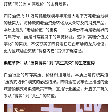
打破 “高品质 = 高溢价” 的固有逻辑。
司
四特酒依托 11 万吨储能规模与华东最大地下万吨老酒池群
深
的硬实力，将稀缺的老酒资源转化为大众可及的消费产品，
度
本质上是对 “老酒价值” 的重构 —— 让年份不再是收藏界的
专属符号，而是日常宴席中的味觉体验。这种 “高端价值民
人
物
享化” 的实践，不仅夯实了四特酒在江西市场的龙头地位，
更为区域酒企突破 “价格内卷” 提供了新路径。
登录
注册
酒
渠道革新：从 “压货博弈” 到 “共生共荣” 的生态重构
观
白酒行业的库存高压、价格倒挂难题，本质上是传统渠道 
活
“压货式增长” 模式的必然结果。四特酒在发布会上推出的全
动
域营销模式与渠道政策革新，直指行业痛点，开启了厂商关
系从 “博弈” 到 “共生” 的转型。
动
态