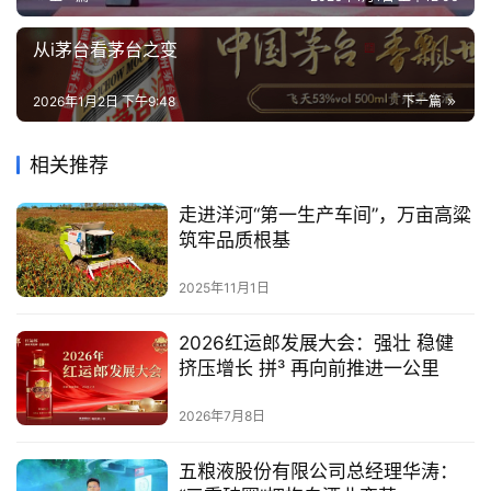
从i茅台看茅台之变
2026年1月2日 下午9:48
下一篇
相关推荐
走进洋河“第一生产车间”，万亩高粱
筑牢品质根基
2025年11月1日
2026红运郎发展大会：强壮 稳健
挤压增长 拼³ 再向前推进一公里
2026年7月8日
五粮液股份有限公司总经理华涛：