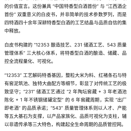
的价值宣言。这份兼具 “中国特香型白酒首份” 与 “江西酒企
首份” 双重意义的白皮书，并非简单的技术参数罗列，而是
四特酒四十余年深耕特香型白酒的工艺结晶与品质自信的集
中释放。
白皮书构建的 “12353 酿造技艺、231 储酒工艺、543 质量
管理体系” 三大核心体系，将特香型白酒的酿造、储藏、品
控全流程量化、可视化。
“12353” 工艺解码特香基因，整粒大米为料、红褚条石与特
有窖泥筑池、独特大曲配方等细节，彰显了对传统工艺的极
致坚守；“231” 储酒工艺通过 “2 年陶坛窖藏 + 3 年老酒池
陈化 + 1 年不锈钢储罐定型” 的 6 年窖藏周期，实现 “出厂
即老酒” 的品质承诺；“543” 质量管理体系则以人才、产能
等五大基石为支撑，以产品家族化、品质可视化为支柱，辅
以非遗传承等三大特色，构建起全生命周期的品质管控网。