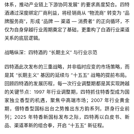
体系，推动产业链上下游协同发展” 的要求高度契合。四特
酒通过深度绑定厂商利益，将经销商从 “物流商” 转变为 “品
牌服务商”，形成 “品牌 — 渠道 — 消费者” 的正向循环，不
仅为自身穿越行业周期奠定了基础，更重构了白酒行业渠道
关系的底层逻辑。
战略纵深：四特酒的 “长期主义” 与行业示范
四特酒此次发布的三重战略，并非临时应变的市场策略，而
是其 “长期主义” 基因的延续与 “十五五” 战略的提前布局。
回顾四特酒的发展历程，每一次行业调整期都是其实现跨越
的关键节点：1997 年行业调整期，四特抓住特香型成为国
家独立香型的机遇，聚焦中高端市场；2007 年行业黄金
期，借特香型国标出台之势推出东方韵系列，跻身行业前
列；2025 年特香新国标发布之际，四特再以白皮书、新
品、渠道革新的组合拳，开启 “十五五” 新征程。