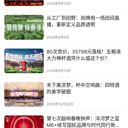
2026年6月19日
从工厂到田野：劲牌用一场田间直
播，重新定义品质透明
2026年6月6日
80次竞价，35798元落槌！五粮液
大力神杯酒凭什么值这个价？
2026年6月18日
禾下乘凉梦，杯中交响曲：四特酒
的美学破圈
2025年10月28日
第七次敲响春晚钟声：洋河梦之蓝
M6+续写国民品牌与时代同行新篇