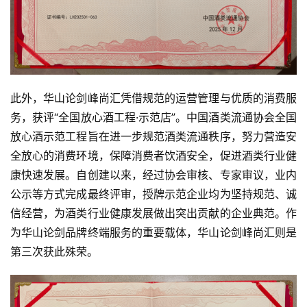
人
物
登录
注册
酒
观
此外，华山论剑峰尚汇凭借规范的运营管理与优质的消费服
活
务，获评“全国放心酒工程·示范店”。中国酒类流通协会全国
动
放心酒示范工程旨在进一步规范酒类流通秩序，努力营造安
全放心的消费环境，保障消费者饮酒安全，促进酒类行业健
动
康快速发展。自创建以来，经过协会审核、专家审议，业内
态
公示等方式完成最终评审，授牌示范企业均为坚持规范、诚
信经营，为酒类行业健康发展做出突出贡献的企业典范。作
视
为华山论剑品牌终端服务的重要载体，华山论剑峰尚汇则是
频
第三次获此殊荣。