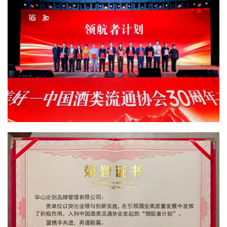
首
页
公
司
深
度