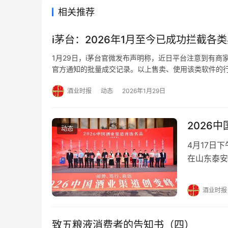
相关推荐
i茅台：2026年1月至今已成功拦截各类
1月29日，i茅台官微发布声明称，近日平台注意到有商家
官方通知的批量成交记录。以上售卖、使用该类软件的
法典》《中华人民共和国网络安全法》《中华人民共和国
酒业时报
动态
2026年1月29日
2026
动态
4月17日
在山东泰安
的酒水渠道
表等共计4
酒业时报
国酒业协会
致五粮液消费者的告知书（四）