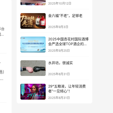
2025年10月12日
金六福“不老”，足够老
2025年9月3日
茅台
国民
2025中国杏花村国际酒博
…
会严选全球TOP酒企的底
气何在？
2025年9月25日
办
水井坊，很诚实
场）
2025年8月31日
域
代
29°五粮液，让年轻消费
者“一见倾心”！
由中
2025年8月31日