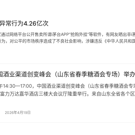
异常行为4.26亿次
通过网络平台公开售卖所谓i茅台APP“抢购外挂”等软件，有网友晒出非i
行为，对公平的市场秩序造成了不良社会影响，涉嫌违反《中华人民共和
消费者权益保护法》。 i茅台方面表示，消费者使用该类软件存在信息与
中国酒业渠道创变峰会（山东省春季糖酒会专场）举
下午14:30—17:00，中国酒业渠道创变峰会（山东省春季糖酒会专
富力万达嘉华酒店三楼大会议厅隆重举行。来自山东全省各个区
精英代表、行业协会领导、鲁酒企业领导、媒体代表、营销专家
00余人参加了此次盛会。 本次峰会以“阅势·笃行·启远”为主题，
2026年4月19日
文化工作委员会指导，山东省糖酒副食品商业协会主办，东方…