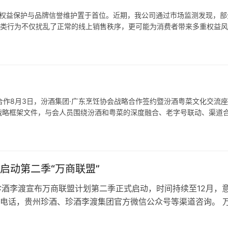
者权益保护与品牌信誉维护置于首位。近期，我公司通过市场监测发现，部
此类行为不仅扰乱了正常的线上销售秩序，更可能为消费者带来多重权益风
损失，现就相关风险及官方指引郑重提示如下： 一、非授权渠道购买的
会战略合作8月3日，汾酒集团·广东烹饪协会战略合作签约暨汾酒粤菜文化交流
战略框架文件，与会人员围绕汾酒和粤菜的深度融合、老字号联动、渠道
e Association F…
启动第二季“万商联盟”
珍酒李渡宣布万商联盟计划第二季正式启动，时间持续至12月，
电话，贵州珍酒、珍酒李渡集团官方微信公众号等渠道咨询。 
珍酒李渡推出的全新商业模式，直击行业在消费转型、渠道混乱
保障等方面痛点。“万商联盟”首季持续100天，累计接待全国64