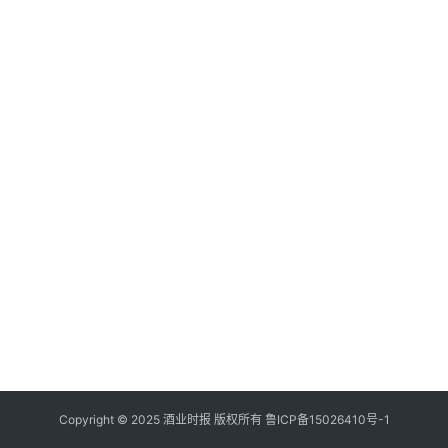
登录
注册
酒
观
活
动
动
态
视
频
Copyright © 2025 酒业时报 版权所有
鲁ICP备
15026410号-1