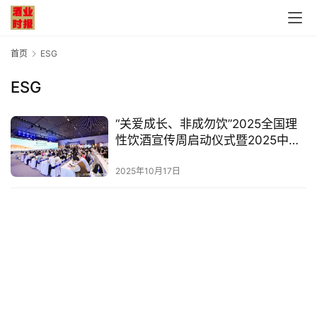
首页
ESG
ESG
首
“关爱成长、非成勿饮”2025全国理
页
性饮酒宣传周启动仪式暨2025中国
酒业ESG论坛盛大举行
公
2025年10月17日
司
深
度
人
物