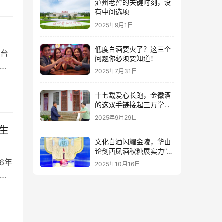
泸州老窖的关键时刻，没
有中间选项
2025年9月1日
低度白酒要火了？这三个
茅台
问题你必须要知道！
州
2025年7月31日
型
构
十七载爱心长跑，金徽酒
类
的这双手链接起三万学子
的人生路
2025年9月29日
生
文化白酒闪耀金陵，华山
论剑西凤酒秋糖展实力”出
圈”
6年
2025年10月16日
，
了全
商坚
…