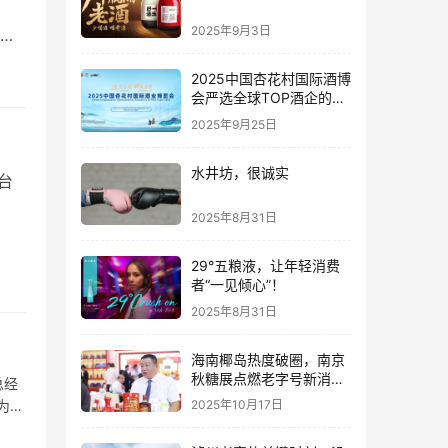
2025年9月3日
进产
2025中国杏花村国际酒博
农业
会严选全球TOP酒企的底
0…
气何在？
2025年9月25日
水井坊，很诚实
台
2025年8月31日
ET
、
29°五粮液，让年轻消费
者“一见倾心”！
2025年8月31日
海南椰岛热度破圈，南京
秋糖展点燃老字号新消费
总经
热潮
为中
2025年10月17日