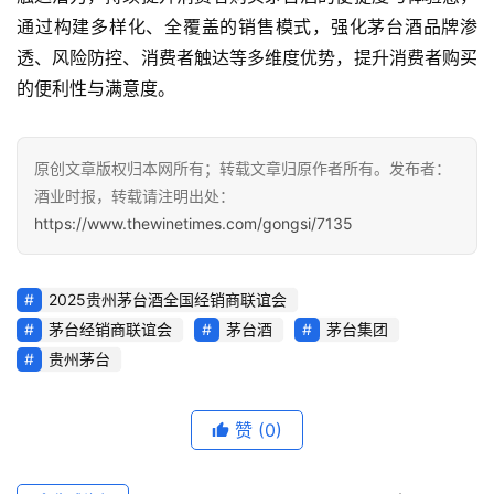
通过构建多样化、全覆盖的销售模式，强化茅台酒品牌渗
透、风险防控、消费者触达等多维度优势，提升消费者购买
公
司
的便利性与满意度。
深
原创文章版权归本网所有；转载文章归原作者所有。发布者：
度
酒业时报，转载请注明出处：
https://www.thewinetimes.com/gongsi/7135
人
物
2025贵州茅台酒全国经销商联谊会
登录
注册
酒
茅台经销商联谊会
茅台酒
茅台集团
观
贵州茅台
活
赞
(0)
动