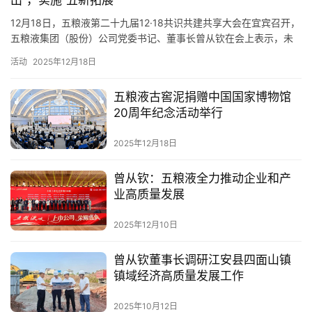
12月18日，五粮液第二十九届12·18共识共建共享大会在宜宾召开，
活
五粮液集团（股份）公司党委书记、董事长曾从钦在会上表示，未
动
来既要做到因“势”而谋，更要做到乘“势”而上。他具体拆解了五大“突
活动
2025年12月18日
出”，即品质优势突出、品牌优势突出、市场优势突出、团队优势突
动
出及资金优势突出。“‘十五五’是塑造新优势、培育新动能的重要窗口
五粮液古窖泥捐赠中国国家博物馆
态
期。”曾从钦进一步介绍了五粮液在新发展阶段的…
20周年纪念活动举行
视
2025年12月18日
频
曾从钦：五粮液全力推动企业和产
业高质量发展
2025年12月10日
曾从钦董事长调研江安县四面山镇
镇域经济高质量发展工作
2025年10月12日