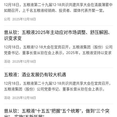
12月18日，五粮液第二十九届12·18共识共建共享大会在清晨薄雾中
如期召开，上千名五粮液经销商、投资者、媒体代表齐聚一堂。
“2025年是中国酒业发展史上极不平凡、极不容易、极其艰辛的一
公司
2025年12月18日
年。”五粮液集团（股份）公司党委书记、董事长曾从钦表示，今
首
年，五粮液以“变”求进、以“合”聚力、以“诚”致远、“干”字当头，实心
页
曾从钦：五粮液2025年主动应对市场调整、舒压解困、
干事，科学作为，主动应市调整、主动纾压解困、…
识变求变
公
12月18日，五粮液12·18大会在宜宾召开，五粮液集团（股份）公司
司
党委书记、董事长曾从钦在会上表示，2025年，五粮液坚持以变求
进、以合聚力、以诚致远、干字当头，主动应对市场调整，主动舒
活动
2025年12月18日
压解困，主动识变求变。 一、 卓越品质作为立企之基，强化产品
深
品质，行稳致远的底气更足。原粮供应、生态酿造、科技创新、质
度
五粮液：酒业发展仍有较大机遇
量管理。 二、 品牌文化作为兴企之本，提升…
12月18日，五粮液第二十九届12·18共识共建共享大会在宜宾召开，
人
五粮液集团（股份）公司党委书记、董事长曾从钦在会上表示，
物
2024年以来，行业进入第五轮深度调整，调整更为复杂、更为深
活动
2025年12月18日
刻，是一次“周期性”“结构性”“回归性”的调整。在此背景下，行业发
登录
注册
展仍有重大机遇。一是宏观经济向好蕴含新机遇，二是产业政策导
酒
曾从钦：五粮液“十五五”把握“五个统筹”，做到“三个突
向蕴舍新机遇，三是消费提质扩容蕴含新机遇。
观
出”，实施“五新拓展”