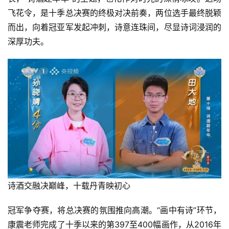
飞花令，是十季总决赛的终极对决前奏，两位选手最终脱颖
而出，向着冠亚军发起冲刺，诗意连珠间，尽显诗词浸润的
深厚功夫。
诗酒交融决巅峰，十载丹青映初心
冠军争夺赛，将总决赛的氛围推向高潮。“画中有诗”环节，
康震老师
完成了十季以来的第397至400幅画作，从2016年