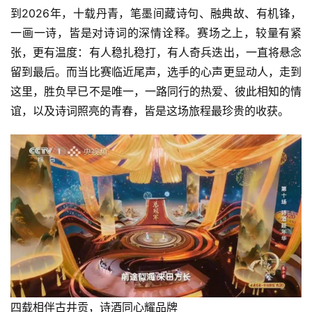
到2026年，十载丹青，笔墨间藏诗句、融典故、有机锋，
首
页
一画一诗，皆是对诗词的深情诠释。赛场之上，较量有紧
张，更有温度：有人稳扎稳打，有人奇兵迭出，一直将悬念
公
留到最后。而当比赛临近尾声，选手的心声更显动人，走到
司
这里，胜负早已不是唯一，一路同行的热爱、彼此相知的情
谊，以及诗词照亮的青春，皆是这场旅程最珍贵的收获。
深
度
人
物
登录
注册
酒
观
活
动
四载相伴古井贡，诗酒同心耀品牌