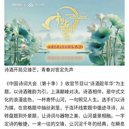
诗酒开局见锋芒，青春对答定先声
《中国诗词大会（第十季）》收官节目以“诗酒趁年华”为主
题，以诗酒雅韵为引，上演巅峰对决。诗酒相伴，是中式文
化的浪漫底色，一杯寄怀山河，一句照见人生。选手们以诗
为媒，在宫格题中抽丝剥茧，于连环线索题中循迹寻诗，从
转盘题到外景题，让诗词与器物之美、山河盛景相融。一字
定诗的敏捷，一来一往的交锋，让沉淀千年的经典，在瞬息