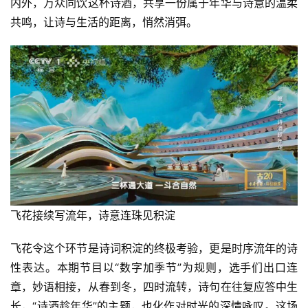
内外，万众同饮这杯诗酒，共享一份属于年华与诗意的温柔
共鸣，让诗与生活的距离，悄然消弭。
飞花接续写流年，诗意连珠见积淀
飞花令这个环节是诗词积淀的终极考验，更是时序流年的诗
性表达。本期节目以“数字加季节”为规则，选手们出口连
章，妙语相接，从春到冬，四时流转，诗句在往复应答中生
长，“诗酒趁年华”的主题，也化作对时光的深情咏叹。这场