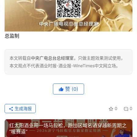
总监制
本文转载自
中央广电总台总经理室
，只做主题效果测试使用，
本文观点不代表酒业时报-酒业报-WineTimes中文网立场。
赞
(0)
生成海报
0
0
红太阳酒业用一场马拉松，跑出区域名酒穿越新周期之
“暖赛道”