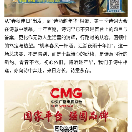
从“春秋佳日”出发，到“诗酒趁年华”相聚，第十季诗词大会
在诗意中落幕。十年百期，诗词早已不只是舞台上的题目与
答案，更化作无数人生活里的清辉，行路时的从容，困顿中
的笃定与热望。“桃李春风一杯酒，江湖夜雨十年灯”，这一
场总决赛，不是告别，而是十载诗心的延续，是诗意同行的
新约。青春不老，初心依旧，诗酒趁年华，我们于诗中相
逢，亦向诗中奔赴，来日方长，诗意永存。