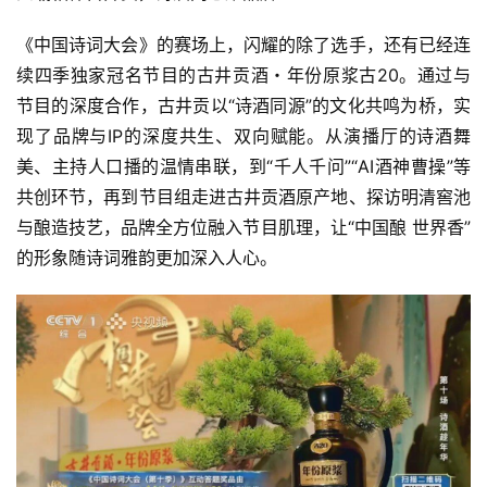
《
中国诗词大会
》的赛场上，闪耀的除了选手，还有已经连
动
续四季独家冠名节目的古井贡酒・年份原浆古20。通过与
态
节目的深度合作，古井贡以“诗酒同源”的文化共鸣为桥，实
视
现了品牌与IP的深度共生、双向赋能。从演播厅的诗酒舞
频
美、主持人口播的温情串联，到“千人千问”“AI酒神曹操”等
共创环节，再到节目组走进古井贡酒原产地、探访
明清窖池
与酿造技艺，品牌全方位融入节目肌理，让“中国酿 世界香”
的形象随诗词雅韵更加深入人心。