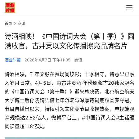
首页
商讯
诗酒相映！《中国诗词大会（第十季）》圆
满收官，古井贡以文化传播擦亮品牌名片
酒业时报
2026年4月7日 下午11:05
商讯
诗酒相映，千年文脉在赛场间焕彩；十季相守，诗意早已融
入岁月日常。4月5日，由古井贡酒·年份原浆古20独家冠名
的《中国诗词大会（第十季）》迎来总决赛，北京航空航天
大学博士后
孙晓婧
凭借七年沉淀与深厚诗词底蕴圆梦夺冠。
节目自播出以来，持续引领文化类节目收视热潮，电视端观
众规模达2.52亿人，微博平台上，#中国诗词大会#主话题
阅读量超11.8亿次。