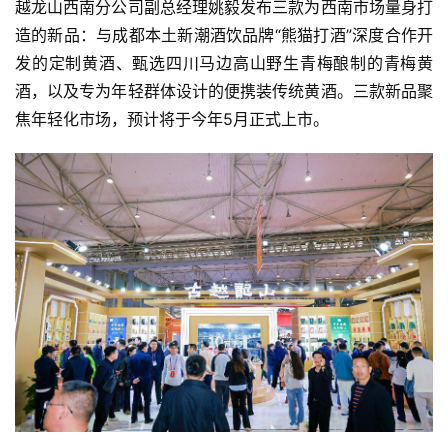
越龙山西南分公司副总经理姚毅发布三款为西南市场量身打
视
造的新品：与成都本土新潮酒饮品牌“熊猫打酒”深度合作开
频
发的定制黄酒、甄选四川马边高山野生青梅酿制的青梅黄
酒，以及专为年轻群体设计的便携装传统黄酒。三款新品聚
焦年轻化市场，预计将于今年5月正式上市。