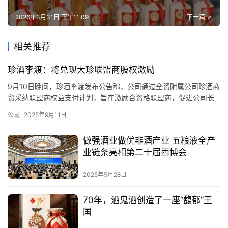
2026年3月31日 下午11:09
下一篇
相关推荐
珍酒李渡：将兑现大珍联盟商股权激励
9月10日晚间，珍酒李渡发布公告称，公司通过全资附属公司珍酒商
贸采纳联盟商权益支付计划，旨在激励合资格联盟商，促进公司长
期可持续增长及发展。 值得注意的是，该项支付计划正是对应近来
公司
2025年9月11日
火遍全行业的大珍万商联盟项目。据了解，万商联盟提供给加盟商
的权益包含短、中、长期三重收益，其中长期收益即每组进货（100
做强酒业做优非酒产业 五粮液全产
箱大珍）配置1.6万股的股权激励。按照当前珍酒李渡股价，首批…
业链条亮相第二十届西博会
2025年5月28日
70年，酒鬼酒创造了一座“馥郁”王
国