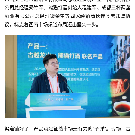
司
公司总经理梁竹军、熊猫打酒创始人程建军、成都三杯两盏
酒业有限公司总经理梁金雷等四家经销商伙伴签署加盟协
深
议，标志着西南市场渠道布局迈出坚实一步。
度
人
物
登录
注册
酒
观
活
动
动
态
渠道铺好了，产品就是征战市场最有力的“子弹”。现场，古