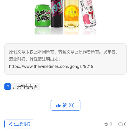
公
司
深
度
原创文章版权归本网所有；转载文章归原作者所有。发布者：
人
酒业时报，转载请注明出处：
物
https://www.thewinetimes.com/gongsi/9219
登录
注册
酒
观
，张裕葡萄酒
活
赞
(0)
动
生成海报
0
0
动