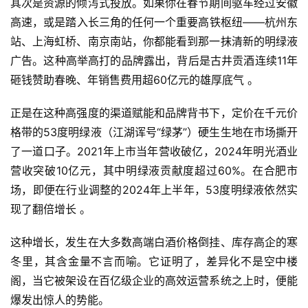
其次是资源的倾泻式投放。如果你在春节期间驱车经过安徽
高速，或是踏入长三角的任何一个重要高铁枢纽——杭州东
站、上海虹桥、南京南站，你都能看到那一抹清新的明绿液
广告。这种高举高打的品牌露出，背后是古井贡酒连续11年
砸钱赞助春晚、年销售费用超60亿元的雄厚底气 。
正是在这种高强度的渠道赋能和品牌背书下，定价在千元价
格带的53度明绿液（江湖诨号“
绿茅
”）硬生生地在市场撕开
了一道口子。2021年上市当年营收破亿，2024年明光酒业
营收突破10亿元，其中明绿液贡献度超过60%。在合肥市
场，即便在行业调整的2024年上半年，53度明绿液依然实
现了翻倍增长 。
这种增长，发生在大多数高端白酒价格倒挂、库存高企的寒
冬里，其含金量不言而喻。它证明了，差异化不是空中楼
阁，当它被架设在百亿级企业的高效运营系统之上时，便能
爆发出惊人的势能。