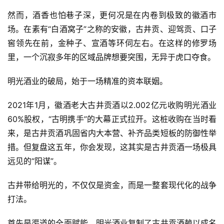
司
然而，酒香也怕巷子深，更何况是在内卷到极致的徽酒市
深
场。在素有“白酒窝子”之称的安徽，古井贡、迎驾贡、
口子
度
窖
领先在前，金种子、宣酒等环伺左右。在这样的修罗场
里，一个沉寂多年的区域品牌想要突围，无异于虎口夺食。
人
物
明光酒业的破局，始于一场精准的资本联姻。
登录
注册
2021年1月，徽酒老大古井贡酒以2.002亿元收购明光酒业
酒
60%股权，“古明携手”的大幕正式拉开。这桩收购在当时看
观
来，是古井贡酒巩固省内大本营、补齐品类短板的防御性举
活
措。但复盘这五年，你会发现，这其实是古井贡酒一场极具
动
远见的“阳谋”。
古井带给明光的，不仅仅是资金，而是一整套现代化的战争
动
态
打法。
首先是渠道的全面赋能。明光酒业复制了古井贡酒赖以成名