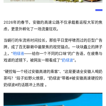
2026年的春节，安徽的高速公路不仅承载着返程大军的焦
虑，更意外孵化了一场流量狂欢。
当蜗行的车流将时间拉长，那些平日里呼啸而过的巨型广告
牌，成了百无聊赖中最聚焦的视觉锚点。一块块矗立的牌子
上，“
明绿液
——给你一个不同的口味”的广告语，在疲惫与
戏谑的滤镜下，被网友一眼看成了“
奶绿波
”。
“硬控每一个经过安徽高速的乘客”、“这是要请全安徽人喝奶
茶吗？”段子如野火燎原，“奶绿波”带着#被安徽高速硬控的
奶绿波#的话题冲上热搜 。