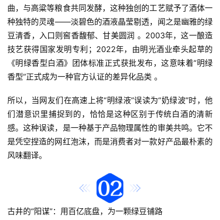
曲，与高粱等粮食共同发酵，这种独创的工艺赋予了酒体一
种独特的灵魂——淡碧色的酒液晶莹剔透，闻之是幽雅的绿
豆清香，入口则窖香馥郁、甘美圆润 。2003年，这一酿造
技艺获得国家发明专利；2022年，由明光酒业牵头起草的
《
明绿香型
白酒》团体标准正式获批发布，这意味着“明绿
香型”正式成为一种官方认证的差异化品类 。
所以，当网友们在高速上将“明绿液”误读为“奶绿波”时，他
们潜意识里捕捉到的，恰恰是这种区别于传统白酒的清新
感。这种误读，是一种基于产品物理属性的审美共鸣。它不
是凭空捏造的网红泡沫，而是消费者对一款好产品最朴素的
风味翻译。
首
页
公
古井的“阳谋”：用百亿底盘，为一颗绿豆铺路