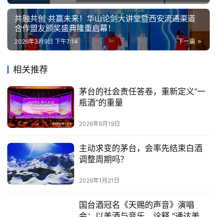
共融共创 共赢未来！华山论剑大讲堂暨西安流通渠道
合作盟友颁奖盛典隆重启幕！
2026年3月9日 下午7:14
下一篇
相关推荐
茅台的社会责任答卷，重新定义“一
瓶酒”的重量
2026年6月19日
主动求变的茅台，会率先结束白酒
调整周期吗？
2026年1月21日
国台酒冠名《天赐的声音》演唱
会：以美酒与音乐，诠释 “通达美生