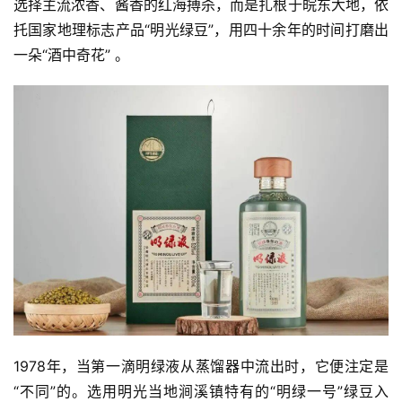
选择主流浓香、酱香的红海搏杀，而是扎根于皖东大地，依
托国家地理标志产品“明光绿豆”，用四十余年的时间打磨出
一朵“酒中奇花” 。
1978年，当第一滴明绿液从蒸馏器中流出时，它便注定是
“不同”的。选用明光当地涧溪镇特有的“明绿一号”绿豆入