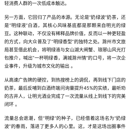
轻消费人群的一次低成本触达。
另一方面，它回归了产品的本源。无论是“奶绿波”奶茶，还
是“明绿液”白酒，其核心风味基底都是那颗来自明光的绿
豆。这种联动，不仅没有稀释品牌价值，反而以一种更轻盈
的方式，向大众普及了“明绿香型”的独特之处。滁州市文旅
局甚至借此机会，将明绿液与女山湖大闸蟹、琅琊山风光打
包推介，喊出“一杯明绿香，满城滁州情”的口号，将一次企
业事件，升级为城市文化的输出 。
从高速广告牌的硬控，到热搜榜上的调侃，再到线下门店的
奶茶，最后反哺到白酒终端问询量提升45%的实绩，最听劝
的古井人，让明光酒业完成了一次流量从线上到线下的完美
闭环 。
流量总会退潮，但“明绿”的种子，已经借着这场名为“奶绿
波”的春雨，落进了更多人的心里。这，才是这场出圈事件