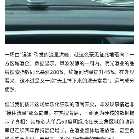
一场由“误读”引发的流量洪峰，就这么毫无征兆地砸向了一
方区域酒企。数据显示，风波发酵的一周内，明光酒业的品
牌搜索指数同比暴涨280%，终端问询量提升45%。在外界
看来，这不过是又一次“天上掉下来的泼天富贵”，运气成分
使然。
但当我们拨开这场娱乐化狂欢的喧闹表皮，却发现事情远非
“接住流量”那么简单。在热搜背后，一组更为硬核的数据揭
示了真相：其核心大单品53度明绿液在长三角区域的
动销
率
已连续四年保持翻倍增长，在酒业整体增速放缓、甚至负
增长的寒冬里，走出了一条令同行艳羡的陡峭曲线 。