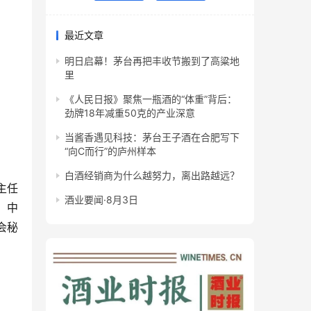
最近文章
明日启幕！茅台再把丰收节搬到了高粱地
里
《人民日报》聚焦一瓶酒的“体重”背后：
劲牌18年减重50克的产业深意
当酱香遇见科技：茅台王子酒在合肥写下
“向C而行”的庐州样本
白酒经销商为什么越努力，离出路越远？
主任
酒业要闻·8月3日
。中
会秘