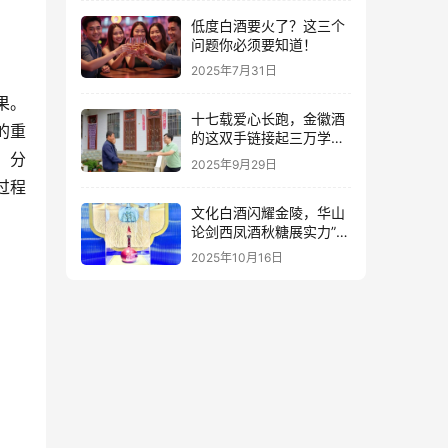
低度白酒要火了？这三个
问题你必须要知道！
2025年7月31日
果。
十七载爱心长跑，金徽酒
的重
的这双手链接起三万学子
的人生路
，分
2025年9月29日
过程
文化白酒闪耀金陵，华山
论剑西凤酒秋糖展实力”出
圈”
2025年10月16日