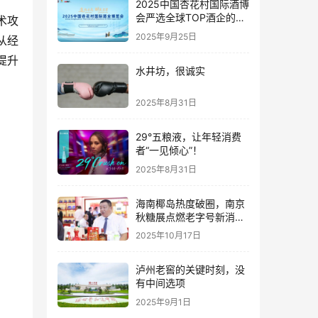
2025中国杏花村国际酒博
会严选全球TOP酒企的底
术攻
气何在？
2025年9月25日
从经
提升
水井坊，很诚实
。
2025年8月31日
29°五粮液，让年轻消费
者“一见倾心”！
2025年8月31日
海南椰岛热度破圈，南京
秋糖展点燃老字号新消费
热潮
2025年10月17日
泸州老窖的关键时刻，没
有中间选项
2025年9月1日