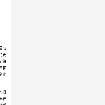
展动
的要
了独
律有
企业
的根
质表