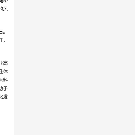
键桥
的风
石。
准，
业高
准体
原料
助于
化发