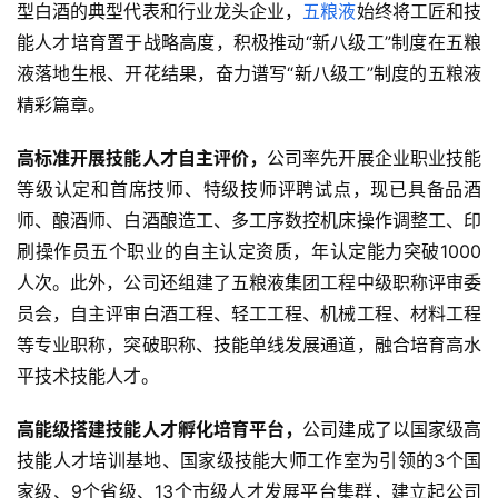
型白酒的典型代表和行业龙头企业，
五粮液
始终将工匠和技
能人才培育置于战略高度，积极推动“新八级工”制度在五粮
液落地生根、开花结果，奋力谱写“新八级工”制度的五粮液
精彩篇章。
高标准开展技能人才自主评价，
公司率先开展企业职业技能
等级认定和首席技师、特级技师评聘试点，现已具备品酒
师、酿酒师、白酒酿造工、多工序数控机床操作调整工、印
刷操作员五个职业的自主认定资质，年认定能力突破1000
人次。此外，公司还组建了五粮液集团工程中级职称评审委
员会，自主评审白酒工程、轻工工程、机械工程、材料工程
首
页
等专业职称，突破职称、技能单线发展通道，融合培育高水
平技术技能人才。
公
司
高能级搭建技能人才孵化培育平台，
公司建成了以国家级高
技能人才培训基地、国家级技能大师工作室为引领的3个国
深
家级、9个省级、13个市级人才发展平台集群，建立起公司