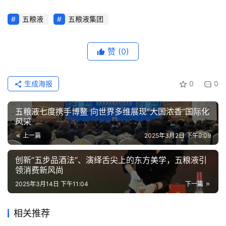
五粮液
五粮液集团
赞
(0)
生成海报
0
0
五粮液七度携手博鳌 向世界多维展现“大国浓香”国际化
风采
上一篇
2025年3月2日 下午9:09
创新“五步品酒法”、演绎舌尖上的东方美学，五粮液引
领消费新风尚
2025年3月14日 下午11:04
下一篇
相关推荐