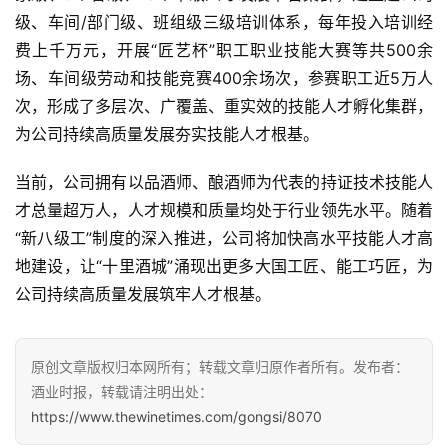
度
级、车间/部门级、班组级三级培训体系，每年投入培训经
费上千万元，开展“匠艺杯”职工职业技能大赛等共500余
人
场、车间级劳动和技能竞赛400余场次，参赛职工近5万人
物
次，形成了多层次、广覆盖、重实效的技能人才孵化集群，
为公司持续高质量发展夯实技能人才根基。
登录
注册
酒
观
当前，公司拥有以品酒师、酿酒师为代表的持证技术技能人
才总量超万人，人才规模和质量均处于行业领先水平。随着
活
“新八级工”制度的深入推进，公司将加快高水平技能人才高
动
地建设，让“十里酒城”涌现出更多大国工匠、能工巧匠，为
公司持续高质量发展筑牢人才根基。
动
态
原创文章版权归本网所有；转载文章归原作者所有。发布者：
视
酒业时报，转载请注明出处：
频
https://www.thewinetimes.com/gongsi/8070