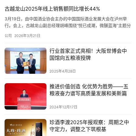
古越龙山2025年线上销售额同比增长44%
3月19日，由中国酒业协会主办的中国国际酒业发展大会在泸州举
行。会上，古越龙山副总经理胡峰围绕“悦已成潮，微醺蓝海”主题分
享了古越龙山在年轻化道路上的探索与实践。 据了解，胡峰在对话
公司
2026年3月21日
中重点介绍了古越龙山与华润啤酒跨界合作的联名产品——“越小
啤”。自今年2月份上市以来，“越小啤”线上线下提货超2万箱，在京
行业首家正式亮相！大阪世博会中
东啤酒新品榜中名列前茅，初步印证了市场对“黄酒+啤酒”融…
国馆向五粮液授牌
2025年4月28日
推进价值创造 化优势为胜势——五
粮液奋力谱写高质量发展和美新篇
2024年12月17日
珍酒李渡2025年报观察：周期之中
守定力，调整之下筑根基