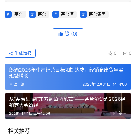
i茅台
茅台
茅台酒
茅台集团
赞
(0)
生成海报
0
0
郎酒2025年生产经营目标如期达成，经销商出货量实
现微增长
上一篇
2025年12月31日 下午4:00
从“茅台红”到“东方葡萄酒范式”——茅台葡萄酒2026经
销商大会透视
2026年1月1日 上午12:06
下一篇
相关推荐