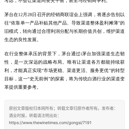
考虑，不会让渠道间丧失平衡，甚至与经销商争利。
活
动
茅台在
12月28日召开的经销商联谊会上强调，将逐步告别以
往“依靠单一产品补贴其他产品、导致渠道整体盈利摊薄”的
动
旧模式，转向通过合理利润分配与长期价值共创，维护渠道
态
生态的良性发展。
视
在行业整体承压的背景下，茅台通过
i茅台加强渠道生态韧
频
性，是一次深远的战略布局。唯有让渠道各方都能持续获
利，才能真正实现“市场更稳、渠道更活、服务更优”的转型
目标，这一“史无前例”的探索，将为传统白酒行业的渠道变
革提供重要参考。
原创文章版权归本网所有；转载文章归原作者所有。发布者：
酒业时报，转载请注明出处：
https://www.thewinetimes.com/gongsi/7191