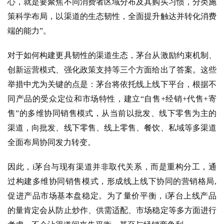
心，就是要聚焦不同消费者区域分布及其购买习惯，分类施
策科学布局，以渠道的生态韧性，全面提升触达并转化消费
端的能力”。
首
页
对于如何构建更具韧性的渠道生态，茅台从激励约束机制、
创新运营模式、强化政策支持等三个方面给出了答案。这些
公
举措中尤为关键的点是：茅台将依托线上线下平台，根据不
司
同产品的受众定位和市场特性，建立
“自售+经销+代售+寄
售”的多维协同销售模式，从当前以批发、线下零售为主的
深
渠道，向批发、线下零售、线上零售、餐饮、私域等多渠道
度
全面布局协同发力转变。
人
因此，
i茅台与现有渠道并非取代关系，而是重构分工，通
物
过构建多维协同销售模式，形成线上线下协同的营销格局,
登录
注册
酒
促进产品市场基本盘稳定。为了量价平衡，i茅台上线产品
观
的量肯定会从防止炒作、供需适配、市场稳定等多方面进行