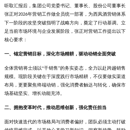
听取汇报后，集团公司党委书记、董事长、股份公司董事长
张正对
年营销工作
做全员统一部署
，
为西凤酒营销体系
2026
下一阶段的攻坚突破指明了战略方向，奠定了行动基调。立
足当前市场环境与企业发展阶段，张正对营销工作提出以下
核心要求：
一、
锚定
营销
目标
，深化市场精耕，驱动动销全面突破
全体营销将士须以
“干销售”的务实姿态，全力
以赴
跨越销售
规模
。
现阶段
关键在于深度践行市场精耕，不仅要做实渠道
布局，更要聚焦终端动销，强化消费者触达与转化，确保市
首
场基础坚实、增长动能充沛。
页
二、拥抱变革时代，推动思维创新，强化责任担当
公
司
面对快速迭代的市场格局与消费者偏好，团队必须主动打破