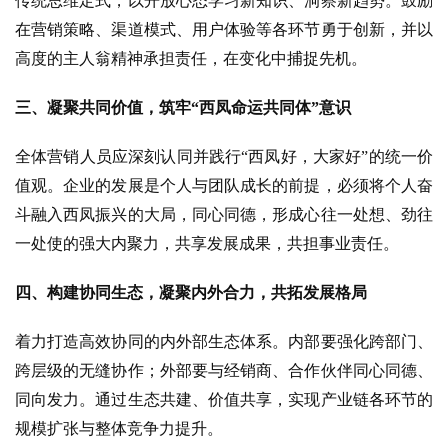
传统思维定式，以开放心态学习新知识、洞察新趋势。鼓励
深
在营销策略、渠道模式、用户体验等各环节勇于创新，并以
度
高度的主人翁精神承担责任，在变化中捕捉先机。
人
三、凝聚共同价值，筑牢
“西凤命运共同体”意识
物
全体营销人员应深刻认同并践行
“西凤好，大家好”的统一价
登录
注册
酒
值观。企业的发展是个人与团队成长的前提，必须将个人奋
观
斗融入西凤振兴的大局，
同心同德，
形成心往一处想、劲往
一处使的强大内聚力，共享发展成果，共担事业责任。
活
动
四、构建协同生态，凝聚内外合力，共拓发展格局
动
着力打造高效协同的内外部生态体系。内部要强化跨部门、
态
跨层级的无缝协作；外部要与经销商、合作伙伴同心同德、
同向发力。通过生态共建、价值共享，实现产业链各环节的
视
规模扩张与整体竞争力提升。
频