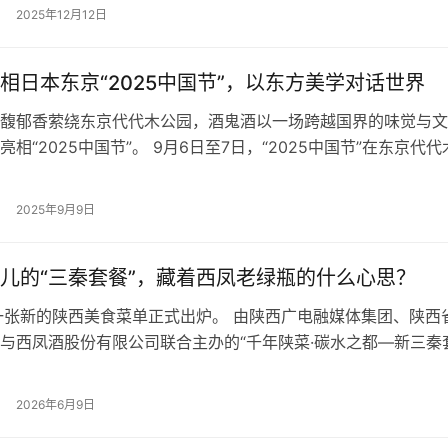
之蓝M6+再度成为总台《2026年春节联欢晚会》独家报时合作
2025年12月12日
息万变的商业世界，品牌的竞争往往是“心智”与“记忆”的争夺。对
言，如何跳出单纯的产品交易逻辑，成为消费者在关键人生时刻
的“…
相日本东京“2025中国节”，以东方美学对话世界
馥郁香萦绕东京代代木公园，酒鬼酒以一场跨越国界的味觉与文
相“2025中国节”。 9月6日至7日，“2025中国节”在东京代代
，吸引超过18万人次到场。本次活动由中国驻日本大使馆和“20
行委员会共同主办，以“了解并传播中国的‘当下’”为主题，通过多
2025年9月9日
中华优秀传统文化和新时代发展成就，促进两国民众交…
儿的“三秦套餐”，藏着西凤老绿瓶的什么心思？
一张新的陕西美食菜单正式出炉。 由陕西广电融媒体集团、陕西
与西凤酒股份有限公司联合主办的“千年陕菜·碳水之都—新三秦
在西安举行。与此前的民间版本不同，这次的“套餐”获得了官方
绿瓶与凉皮、肉夹馍、泡馍、油泼面、烧烤并列，成为“三秦味道
2026年6月9日
部分。 老陕们习惯把“凉皮+肉夹馍+冰峰”叫“三秦套餐”，吃了