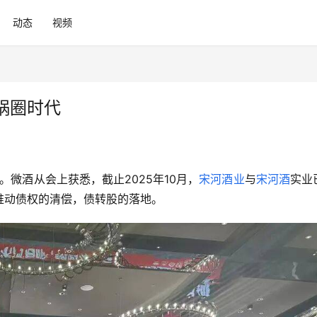
动态
视频
锅圈时代
微酒从会上获悉，截止2025年10月，
宋河酒业
与
宋河酒
实业
推动债权的清偿，债转股的落地。