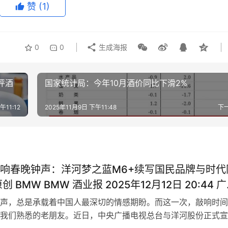
赞
(1)
0
0
生成海报
评酒
国家统计局：今年10月酒价同比下滑2%
午11:12
2025年11月9日 下午11:48
下
响春晚钟声：洋河梦之蓝M6+续写国民品牌与时代
读器中沉浸阅读
声，总是承载着中国人最深切的情感期盼。而这一次，敲响时间
我们熟悉的老朋友。近日，中央广播电视总台与洋河股份正式宣