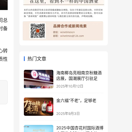
司总
时备
心转
热门文章
质性
海南椰岛亮相南京秋糖酒
店展，国潮展厅引驻足
2025年10月12日
金六福“不老”，足够老
2025年9月3日
2025中国杏花村国际酒博