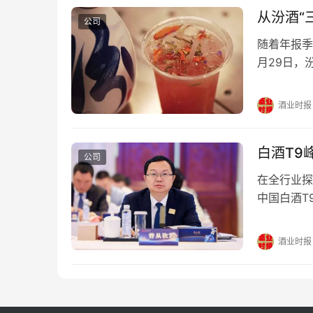
从汾酒“
公司
随着年报季
月29日，
度，汾酒实
亿。 此前
酒业时报
7.52%；
白酒T9
公司
在全行业探
中国白酒T
围路线图。
明方向，更
酒业时报
董事长曾从
是长期…