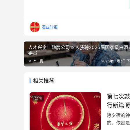
酒业时报
人才兴企！劲牌公司12人获聘2025届国家级白酒
委员
上一篇
2025年11月7日 下
相关推荐
第七次敲
公司
行新篇 原创 BMW BMW 酒业报 2025年12月12日 20:44 广东
在小说阅
除夕夜的钟
的，依然是