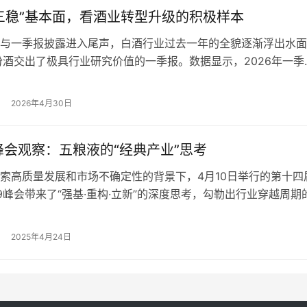
三稳”基本面，看酒业转型升级的积极样本
与一季报披露进入尾声，白酒行业过去一年的全貌逐渐浮出水面
汾酒交出了极具行业研究价值的一季报。数据显示，2026年一季
现营业收入149.23亿元，实现归属于上市公司股东的净利润53.
，汾酒2025年年报显示，报告期实现营收387.18亿元，同比增长
2026年4月30日
净利润122.46亿元，同比增长0.03%。这些数据，…
峰会观察：五粮液的“经典产业”思考
索高质量发展和市场不确定性的背景下，4月10日举行的第十四
9峰会带来了“强基·重构·立新”的深度思考，勾勒出行业穿越周期
 作为中国白酒T9企业代表，五粮液在会上再次为行业高质量发
彰显出龙头企业的责任担当。五粮液集团（股份）公司党委书记
2025年4月24日
钦强调，白酒是价值驱动的长周期产业，调整是阶段性形态，增