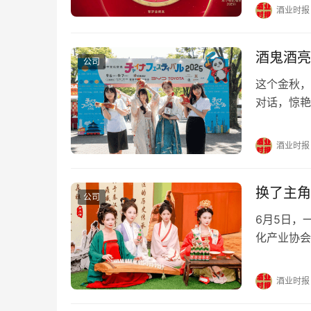
布：洋河梦
酒业时报
伴。 在瞬
白酒品牌而
集体记忆中
酒鬼酒亮
公司
这个金秋，
对话，惊艳亮
园盛大举行
中国节”执
酒业时报
展台，呈现
换了主角
公司
6月5日，
化产业协会
餐”发布会
证：西凤老
酒业时报
的固定组成
十…