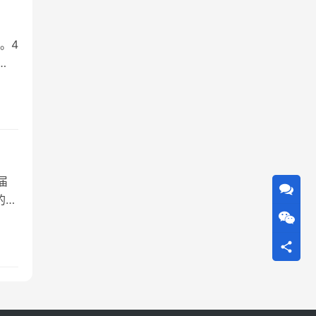
。4
83
届
的突
展指
、
长