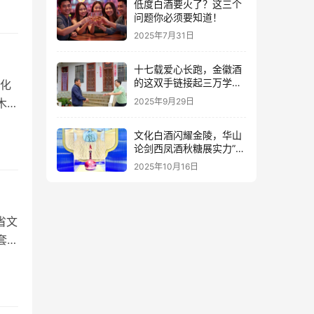
伙
低度白酒要火了？这三个
问题你必须要知道！
于
2025年7月31日
与
十七载爱心长跑，金徽酒
的这双手链接起三万学子
化
的人生路
2025年9月29日
木公
25
文化白酒闪耀金陵，华山
领域
论剑西凤酒秋糖展实力”出
圈”
2025年10月16日
省文
套
认
”
快二