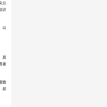
尖公
知识
，以
。其
费者
滑致
，却