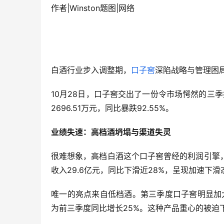
作者|Winston题图|网络
白酒行业步入调整期，
口子窖
深陷战略与管理困
10月28日，口子窖交出了一份令市场愕然的三季报
2696.51万元，同比暴跌92.55%。
业绩失速：高档酒坍塌与渠道失灵
很难想象，高档白酒这个口子窖曾经的利润引擎
收入29.6亿元，同比下滑近28%，呈现加速下
唯一的亮点来自低档酒。第三季度口子窖明显加
为前三季度同比增长25%。这种产品重心的被迫