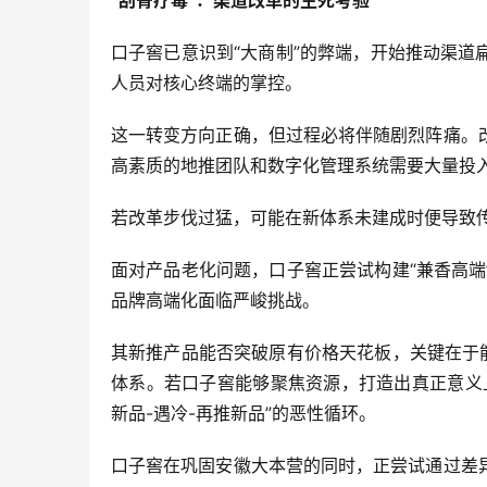
“刮骨疗毒”：渠道改革的生死考验
口子窖已意识到“大商制”的弊端，开始推动渠
人员对核心终端的掌控。
这一转变方向正确，但过程必将伴随剧烈阵痛。
高素质的地推团队和数字化管理系统需要大量投
若改革步伐过猛，可能在新体系未建成时便导致
面对产品老化问题，口子窖正尝试构建“兼香高
品牌高端化面临严峻挑战。
其新推产品能否突破原有价格天花板，关键在于
体系。若口子窖能够聚焦资源，打造出真正意义
新品-遇冷-再推新品”的恶性循环。
口子窖在巩固安徽大本营的同时，正尝试通过差