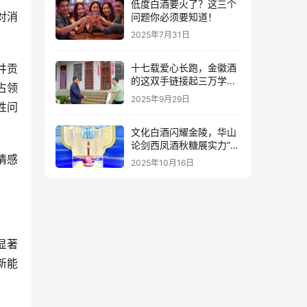
低度白酒要火了？这三个
对消
问题你必须要知道！
2025年7月31日
十七载爱心长跑，金徽酒
井贡
的这双手链接起三万学子
占领
的人生路
2025年9月29日
性问
文化白酒闪耀金陵，华山
论剑西凤酒秋糖展实力”出
圈”
情感
2025年10月16日
显著
新能