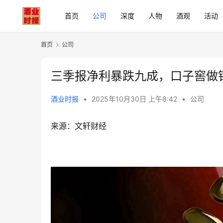
首页
公司
深度
人物
酒观
活动
首页
公司
三季报净利暴跌九成，口子窖做
酒业时报
•
2025年10月30日 上午8:42
•
公司
来源：文轩财经