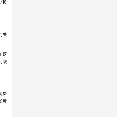
“投
的关
正落
何战
优势
尬境