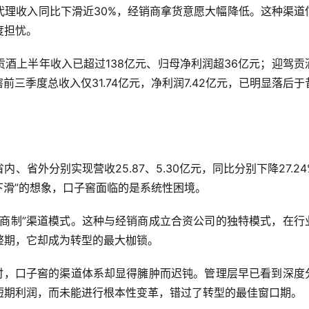
代理收入同比下滑近30%，经销商拿货意愿大幅降低。这种渠道
度担忧。
酒上半年收入已超过138亿元、归母净利润超36亿元；迎驾贡
前三季度总收入仅31.74亿元，净利润7.42亿元，已明显落后于
省外分别实现营收25.87、5.30亿元，同比分别下降27.24
内下滑”的想象，口子窖面临的是系统性困境。
大商制”渠道模式。这种与经销商成立合资公司的独特模式，在行
整期，它却成为转型的最大枷锁。
场时，口子窖的渠道体系却显得臃肿而迟钝。管理层早已看到深度
短期利润，而未能进行根本性变革，错过了转型的最佳窗口期。