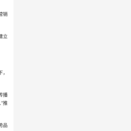
营销
建立
下，
传播
“推
势品