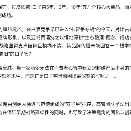
守。过度依赖“口子窖5年、6年、10年”等几个核心大单品，面
列成功。
的尴尬境地。在白酒竞争早已进入“心智争夺战”的今天，对比古
品牌形象，以及迎驾贡酒持之以恒地深耕“生态酿酒”概念、成功
牌战略显得支离破碎且模糊不清。其品牌传播未能回答一个根本
老旧”的口子窖？
续衰减。当一家酒企无法在消费者心智中建立起超越产品本身的
中艰难求生，而这正是口子窖当前困境最深刻的写照之一。
长期由创始人徐进与范博组成的”双子星”把控，高管团队呈现出
构在保证早期战略延续性的同时，也导致了决策视角的固化与创