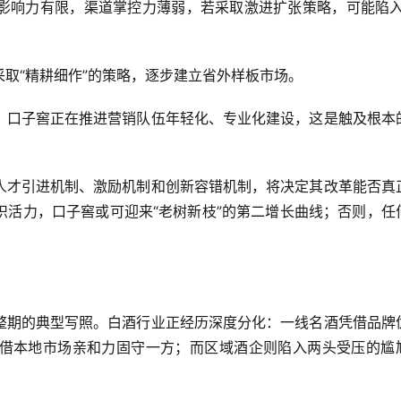
影响力有限，渠道掌控力薄弱，若采取激进扩张策略，可能陷入
取“精耕细作”的策略，逐步建立省外样板市场。
。口子窖正在推进营销队伍年轻化、专业化建设，这是触及根本
人才引进机制、激励机制和创新容错机制，将决定其改革能否真
织活力，口子窖或可迎来“老树新枝”的第二增长曲线；否则，任
整期的典型写照。白酒行业正经历深度分化：一线名酒凭借品牌
借本地市场亲和力固守一方；而区域酒企则陷入两头受压的尴