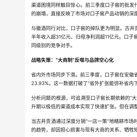
渠道困境同样触目惊心。前三季度口子窖的批发
的崩塌，直接反映了市场对口子窖产品动销的深
与徽酒同行对比，口子窖的掉队更为明显。古井贡
半年收入超31亿元、归母净利润超11亿元。口子窖
同级别的竞争对手。
战略失策：“大商制”反噬与品牌空心化
省内外市场同步下滑。前三季度，口子窖在安徽省内、
23.93%。这一数据打破了“省外扩张能弥补省
分析问题的根源，可追溯至口子窖长期依赖的“
升期以极低的渠道成本实现了快速扩张。但在调
当古井贡酒通过深度分销“一店一策”地精耕市
的趋势，却因担心损害与现有大商的关系、牺牲