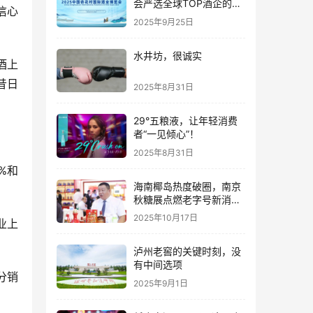
会严选全球TOP酒企的底
信心
气何在？
2025年9月25日
水井坊，很诚实
酒上
昔日
2025年8月31日
29°五粮液，让年轻消费
者“一见倾心”！
2025年8月31日
%和
海南椰岛热度破圈，南京
秋糖展点燃老字号新消费
热潮
2025年10月17日
业上
泸州老窖的关键时刻，没
有中间选项
分销
2025年9月1日